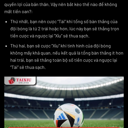
quyền lợi của bản thân. Vậy nên bắt kèo thế nào để không
mất tiền oan?:
Thứ nhất, bạn nên cược “Tài” khi tổng số bàn thắng của
đội bóng là từ 2 trái hoặc hơn, lúc này bạn sẽ thắng trọn
tiền cược và ngược lại “Xỉu” sẽ thua sạch.
Thứ hai, bạn sẽ cược “Xỉu” khi tình hình của đội bóng
không mấy khả quan, nếu kết quả là tổng bàn thắng ít hơn
hai trái, bạn sẽ thắng toàn bộ số tiền cược và ngược lại
“Tài” sẽ thua sạch.