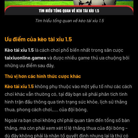
Tìm hiểu tổng quan về kèo tài xỉu 1.5
Ưu điểm của kèo tài xỉu 1.5
Kèo tài xỉu 1.5
là cách chơi phổ biến nhất trong sân cược
taixiuonline.games
và được nhiều game thủ ưa chuộng bởi
những ưu điểm sau đây.
Thú vị hơn các hình thức cược khác
Kèo tài xỉu 1.5
không phụ thuộc vào một yếu tố như các cách
chơi khác vẫn thường có, tại đây bạn sẽ phải phân tích tình
hình trận đấu thông qua tình trạng sức khỏe, lịch sử thắng
thua, phong cách chơi,…. của đội bóng.
Ngoài ra bạn chơi không chỉ phải quan tâm đến tổng số bàn
thắng, mà còn phải xem xét tỉ lệ thắng thua của đội bóng –
dù đây không phải là nhân tố quyết định nhưng lại là thứ có