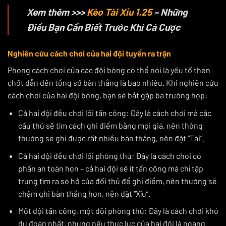
Xem thêm >>>
Kèo Tài Xỉu 1.25
– Những
Điều Bạn Cần Biết Trước Khi Cá Cược
Nghiên cứu cách chơi của hai đội tuyển ra trận
Phong cách chơi của các đội bóng có thể nói là yếu tố then
chốt dẫn đến tổng số bàn thắng là bao nhiêu. Khi nghiên cứu
cách chơi của hai đội bóng, bạn sẽ bắt gặp ba trường hợp:
Cả hai đội đều chơi lối tấn công: Đây là cách chơi mà các
cầu thủ sẽ tìm cách ghi điểm bằng mọi giá, nên thông
thường sẽ ghi được rất nhiều bàn thắng, nên đặt “Tài”.
Cả hai đội đều chơi lối phòng thủ: Đây là cách chơi có
phần an toàn hơn – cả hai đội sẽ ít tấn công mà chỉ tập
trung tìm ra sơ hở của đối thủ để ghi điểm, nên thường sẽ
chậm ghi bàn thắng hơn, nên đặt “Xỉu”.
Một đội tấn công, một đội phòng thủ: Đây là cách chơi khó
dự đoán nhất, nhưng nếu thực lực của hai đội là ngang