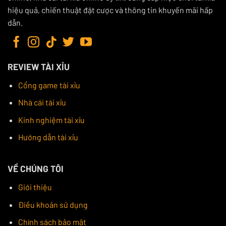
hiệu quả, chiến thuật đặt cược và thông tin khuyến mãi hấp
dẫn.
REVIEW TÀI XỈU
Cổng game tài xỉu
Nhà cái tài xỉu
Kinh nghiệm tài xỉu
Hướng dẫn tài xỉu
VỀ CHÚNG TÔI
Giới thiệu
Điều khoản sử dụng
Chính sách bảo mật