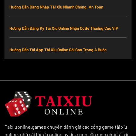
Hướng Dẫn Đăng Nhập Tài Xỉu Nhanh Chóng, An Toàn
Hướng Dẫn Đăng Ký Tài Xỉu Online Nhận Code Thưởng Cực VIP
Hướng Dẫn Tải App Tài Xỉu Online Gói Gọn Trong 4 Bước
Taixiuonline.games chuyên đánh giá các cổng game tài xỉu
online, nhà cái tài xỉu online uy tín, cung cấp mẹo chơi tài xỉu