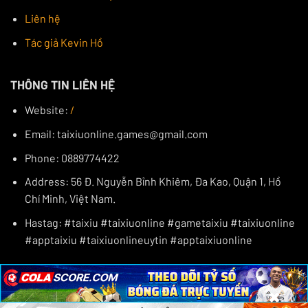
Liên hệ
Tác giả Kevin Hồ
THÔNG TIN LIÊN HỆ
Website:
/
Email:
taixiuonline.games@gmail.com
Phone: 0889774422
Address: 56 Đ. Nguyễn Bỉnh Khiêm, Đa Kao, Quận 1, Hồ
Chí Minh, Việt Nam.
Hastag: #taixiu #taixiuonline #gametaixiu #taixiuonline
#apptaixiu #taixiuonlineuytin #apptaixiuonline
×
×
×