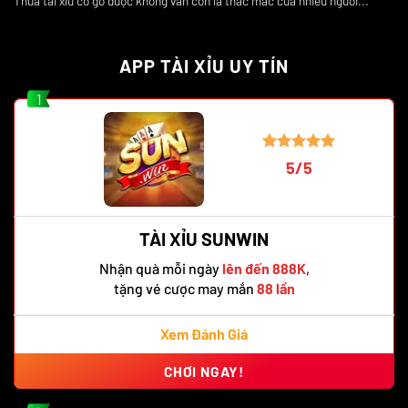
Thua tài xỉu có gỡ được không vẫn còn là thắc mắc của nhiều người...
APP TÀI XỈU UY TÍN
1
5/5
TÀI XỈU SUNWIN
Nhận quà mỗi ngày
lên đến 888K
,
tặng vé cược may mắn
88 lần
Xem Đánh Giá
CHƠI NGAY!