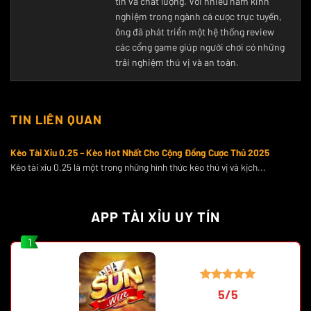
tín và chất lượng. Với nhiều năm kinh
nghiệm trong ngành cá cược trực tuyến,
ông đã phát triển một hệ thống review
các cổng game giúp người chơi có những
trải nghiệm thú vị và an toàn.
TIN LIÊN QUAN
Kèo Tài Xỉu 0.25 – Kèo Hot Nhất Cho Cộng Đồng Cược Thủ 2025
Kèo tài xỉu 0.25 là một trong những hình thức kèo thú vị và kịch...
APP TÀI XỈU UY TÍN
1
5/5