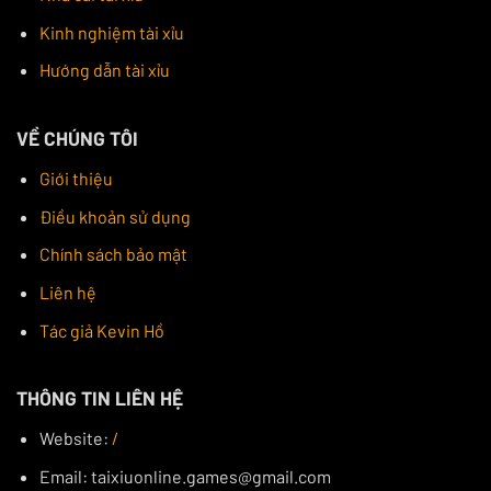
Kinh nghiệm tài xỉu
Hướng dẫn tài xỉu
VỀ CHÚNG TÔI
Giới thiệu
Điều khoản sử dụng
Chính sách bảo mật
Liên hệ
Tác giả Kevin Hồ
THÔNG TIN LIÊN HỆ
Website:
/
Email:
taixiuonline.games@gmail.com