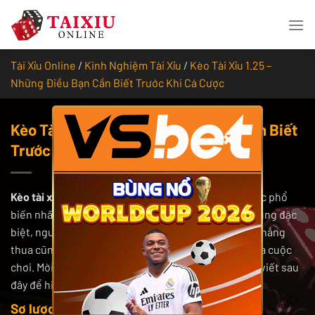
Skip
to
content
Tài Xỉu Online
/
Kinh Nghiệm Tài Xỉu
/
Kèo Tài Xỉu 1.25 –
Những Điều Bạn Cần Biết Trước Khi Cá Cược
Kèo Tài Xỉu 1.25 – Những Điều Bạn Cần Biết
×
Trước Khi Cá Cược
Kèo tài xỉu 1.25
là một trong những hình thức cá cược phổ
biến nhất trong cá cược bóng đá. Với tỷ lệ chấp vô cùng đặc
biệt, người chơi cần phải nắm vững các nguyên tắc thắng
thua cũng như các yếu tố ảnh hưởng đến kết quả của cuộc
chơi. Mời anh em cùng chúng tôi khám phá ngay bài viết sau
đây để hiểu hơn về hình thức cược này nhé!
Sơ lược vài nét về kèo tài xỉu 1.25