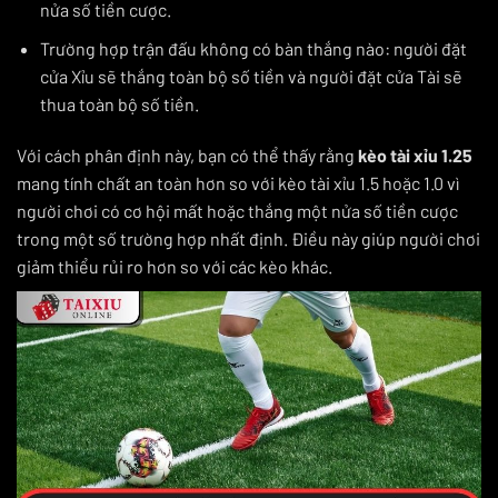
nửa số tiền cược.
Trường hợp trận đấu không có bàn thắng nào: người đặt
cửa Xỉu sẽ thắng toàn bộ số tiền và người đặt cửa Tài sẽ
thua toàn bộ số tiền.
Với cách phân định này, bạn có thể thấy rằng
kèo tài xỉu 1.25
mang tính chất an toàn hơn so với kèo tài xỉu 1.5 hoặc 1.0 vì
người chơi có cơ hội mất hoặc thắng một nửa số tiền cược
trong một số trường hợp nhất định. Điều này giúp người chơi
giảm thiểu rủi ro hơn so với các kèo khác.