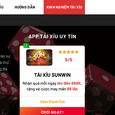
ỈU
HƯỚNG DẪN
KINH NGHIỆM TÀI XỈU
APP TÀI XỈU UY TÍN
1
vào sự
5/5
ã thu
g đá.
TÀI XỈU SUNWIN
Nhận quà mỗi ngày
lên đến 888K
,
tặng vé cược may mắn
88 lần
Xem Đánh Giá
CHƠI NGAY!