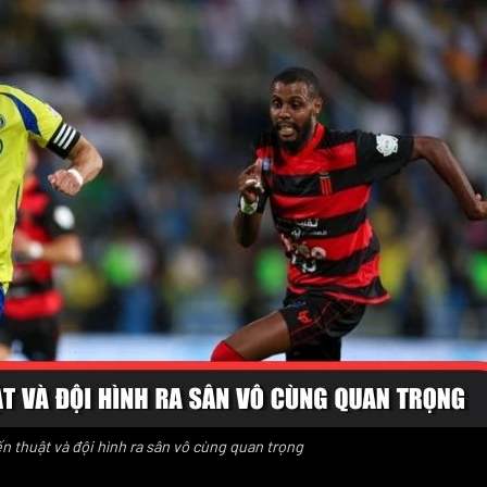
n thuật và đội hình ra sân vô cùng quan trọng