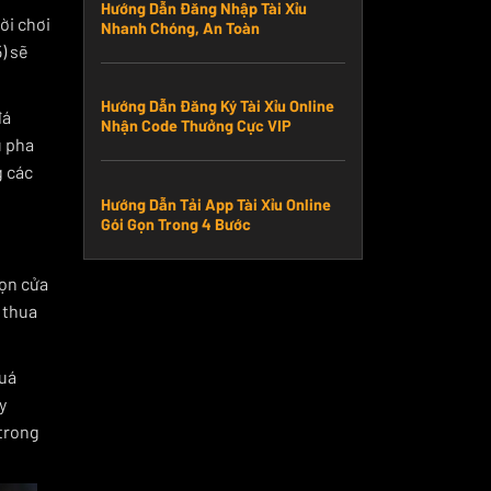
Hướng Dẫn Đăng Nhập Tài Xỉu
ời chơi
Nhanh Chóng, An Toàn
) sẽ
Hướng Dẫn Đăng Ký Tài Xỉu Online
đá
Nhận Code Thưởng Cực VIP
u pha
g các
Hướng Dẫn Tải App Tài Xỉu Online
Gói Gọn Trong 4 Bước
họn cửa
ẽ thua
quá
y
 trong