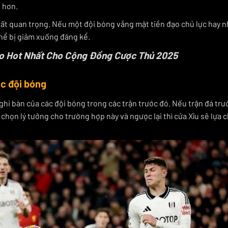
 hơn.
 rất quan trọng. Nếu một đội bóng vắng mặt tiền đạo chủ lực hay 
thể bị giảm xuống đáng kể.
o Hot Nhất Cho Cộng Đồng Cược Thủ 2025
c đội bóng
ghi bàn của các đội bóng trong các trận trước đó. Nếu trận đá trư
a chọn lý tưởng cho trường hợp này và ngược lại thì cửa Xỉu sẽ lựa 