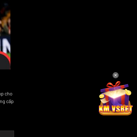
✕
úp cho
ung cấp