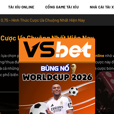
TÀI XỈU ONLINE
CỔNG GAME TÀI XỈU
NHÀ CÁI TÀI X
u 0.75 – Hình Thức Cược Ưa Chuộng Nhất Hiện Nay
ức Cược Ưa Chuộng Nhất Hiện Nay
×
lựa chọn phổ biến nhất trong thế giới cá cược
tài xỉu online
nhờ 
hắng/thua được nhà cái phân định ngay từ đầu, hình thức cược này đ
à cả những người mới bắt đầu bước chân vào thế giới cá cược bón
ợc phổ biến này.
5