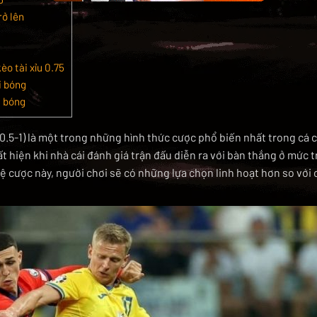
rở lên
o tài xỉu 0.75
i bóng
i bóng
 0.5-1) là một trong những hình thức cược phổ biến nhất trong cá 
t hiện khi nhà cái đánh giá trận đấu diễn ra với bàn thắng ở mức 
lệ cược này, người chơi sẽ có những lựa chọn linh hoạt hơn so với 