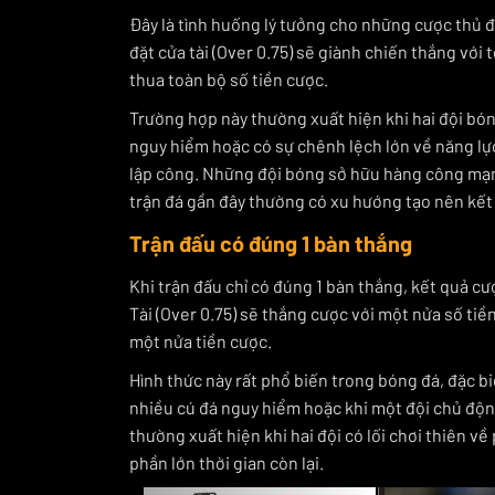
Đây là tình huống lý tưởng cho những cược thủ đặ
đặt cửa tài (Over 0.75) sẽ giành chiến thắng với 
thua toàn bộ số tiền cược.
Trường hợp này thường xuất hiện khi hai đội bóng
nguy hiểm hoặc có sự chênh lệch lớn về năng lực
lập công. Những đội bóng sở hữu hàng công mạnh
trận đá gần đây thường có xu hướng tạo nên kết
Trận đấu có đúng 1 bàn thắng
Khi trận đấu chỉ có đúng 1 bàn thắng, kết quả c
Tài (Over 0.75) sẽ thắng cược với một nửa số tiền
một nửa tiền cược.
Hình thức này rất phổ biến trong bóng đá, đặc bi
nhiều cú đá nguy hiểm hoặc khi một đội chủ động
thường xuất hiện khi hai đội có lối chơi thiên 
phần lớn thời gian còn lại.