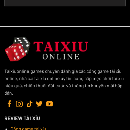
Taixiuonline.games chuyên đánh giá các cổng game tài xỉu
online, nhà cái tài xỉu online uy tín, cung cấp mẹo chơi tài xỉu
hiệu quả, chiến thuật đặt cược và thông tin khuyến mãi hấp
dẫn.
REVIEW TÀI XỈU
Cổng game tài xỉu