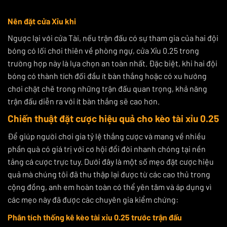
Nên đặt cửa Xỉu khi
Ngược lại với cửa Tài, nếu trận đấu có sự tham gia của hai đội
bóng có lối chơi thiên về phòng ngự, cửa Xỉu 0.25 trong
trường hợp này là lựa chọn an toàn nhất. Đặc biệt, khi hai đội
bóng có thành tích đối đầu ít bàn thắng hoặc có xu hướng
chơi chặt chẽ trong những trận đấu quan trọng, khả năng
trận đấu diễn ra với ít bàn thắng sẽ cao hơn.
Chiến thuật đặt cược hiệu quả cho kèo tài xỉu 0.25
Để giúp người chơi gia tỷ lệ thắng cược và mang về nhiều
phần quà có giá trị với cơ hội đổi đời nhanh chóng tại nền
tảng cá cược trực tuy. Dưới đây là một số mẹo đặt cược hiệu
quả mà chúng tôi đã thu thập lại được từ các cao thủ trong
cộng đồng, anh em hoàn toàn có thể yên tâm và áp dụng vì
các mẹo này đã được các chuyên gia kiểm chứng:
Phân tích thống kê kèo tài xỉu 0.25 trước trận đấu