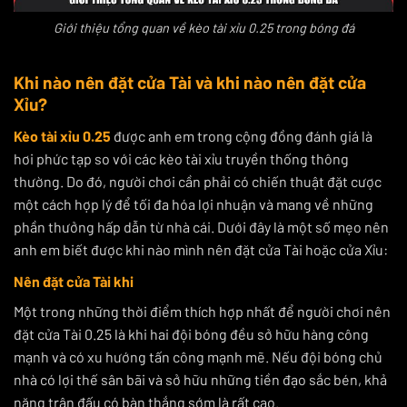
Giới thiệu tổng quan về kèo tài xỉu 0.25 trong bóng đá
Khi nào nên đặt cửa Tài và khi nào nên đặt cửa
Xỉu?
Kèo tài xỉu 0.25
được anh em trong cộng đồng đánh giá là
hơi phức tạp so với các kèo tài xỉu truyền thống thông
thường. Do đó, người chơi cần phải có chiến thuật đặt cược
một cách hợp lý để tối đa hóa lợi nhuận và mang về những
phần thưởng hấp dẫn từ nhà cái. Dưới đây là một số mẹo nên
anh em biết được khi nào mình nên đặt cửa Tài hoặc cửa Xỉu:
Nên đặt cửa Tài khi
Một trong những thời điểm thích hợp nhất để người chơi nên
đặt cửa Tài 0.25 là khi hai đội bóng đều sở hữu hàng công
mạnh và có xu hướng tấn công mạnh mẽ. Nếu đội bóng chủ
nhà có lợi thế sân bãi và sở hữu những tiền đạo sắc bén, khả
năng trận đấu có bàn thắng sớm là rất cao.