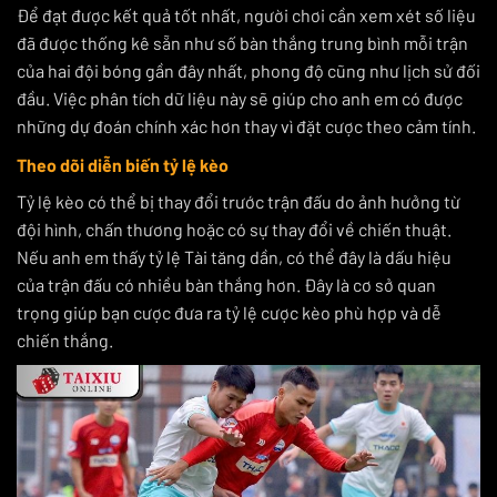
Để đạt được kết quả tốt nhất, người chơi cần xem xét số liệu
đã được thống kê sẵn như số bàn thắng trung bình mỗi trận
của hai đội bóng gần đây nhất, phong độ cũng như lịch sử đối
đầu. Việc phân tích dữ liệu này sẽ giúp cho anh em có được
những dự đoán chính xác hơn thay vì đặt cược theo cảm tính.
Theo dõi diễn biến tỷ lệ kèo
Tỷ lệ kèo có thể bị thay đổi trước trận đấu do ảnh hưởng từ
đội hình, chấn thương hoặc có sự thay đổi về chiến thuật.
Nếu anh em thấy tỷ lệ Tài tăng dần, có thể đây là dấu hiệu
của trận đấu có nhiều bàn thắng hơn. Đây là cơ sở quan
trọng giúp bạn cược đưa ra tỷ lệ cược kèo phù hợp và dễ
chiến thắng.