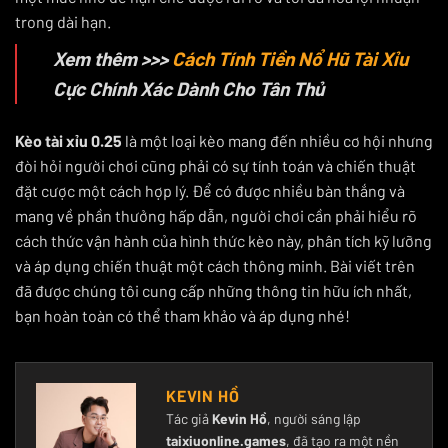
trong dài hạn.
Xem thêm >>>
Cách Tính Tiền Nổ Hũ Tài Xỉu
Cực Chính Xác Dành Cho Tân Thủ
Kèo tài xỉu 0.25
là một loại kèo mang đến nhiều cơ hội nhưng
đòi hỏi người chơi cũng phải có sự tính toán và chiến thuật
đặt cược một cách hợp lý. Để có được nhiều bàn thắng và
mang về phần thưởng hấp dẫn, người chơi cần phải hiểu rõ
cách thức vận hành của hình thức kèo này, phân tích kỹ lưỡng
và áp dụng chiến thuật một cách thông minh. Bài viết trên
đã được chúng tôi cung cấp những thông tin hữu ích nhất,
bạn hoàn toàn có thể tham khảo và áp dụng nhé!
KEVIN HỒ
Tác giả
Kevin Hồ
, người sáng lập
taixiuonline.games
, đã tạo ra một nền