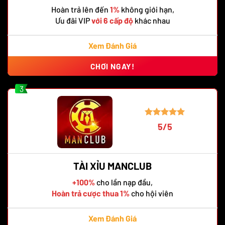
Hoàn trả lên đến
1%
không giới hạn,
Ưu đãi VIP
với 6 cấp độ
khác nhau
Xem Đánh Giá
CHƠI NGAY!
3
5/5
TÀI XỈU MANCLUB
+100%
cho lần nạp đầu,
Hoàn trả cược thua 1%
cho hội viên
Xem Đánh Giá