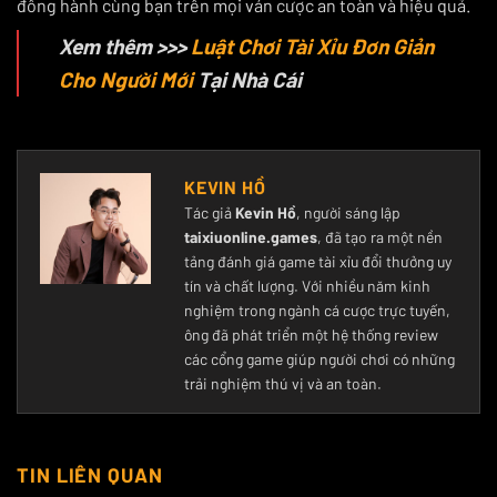
đồng hành cùng bạn trên mọi ván cược an toàn và hiệu quả.
Xem thêm >>>
Luật Chơi Tài Xỉu Đơn Giản
Cho Người Mới
Tại Nhà Cái
KEVIN HỒ
Tác giả
Kevin Hồ
, người sáng lập
taixiuonline.games
, đã tạo ra một nền
tảng đánh giá game tài xỉu đổi thưởng uy
tín và chất lượng. Với nhiều năm kinh
nghiệm trong ngành cá cược trực tuyến,
ông đã phát triển một hệ thống review
các cổng game giúp người chơi có những
trải nghiệm thú vị và an toàn.
TIN LIÊN QUAN