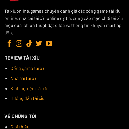
Taixiuonline.games chuyên đánh giá các cổng game tài xỉu
online, nhà cái tài xỉu online uy tín, cung cấp mẹo chơi tài xỉu
hiệu quả, chiến thuật đặt cược và thông tin khuyến mãi hấp
dẫn.
REVIEW TÀI XỈU
Cổng game tài xỉu
Nhà cái tài xỉu
Kinh nghiệm tài xỉu
Hướng dẫn tài xỉu
VỀ CHÚNG TÔI
Giới thiệu