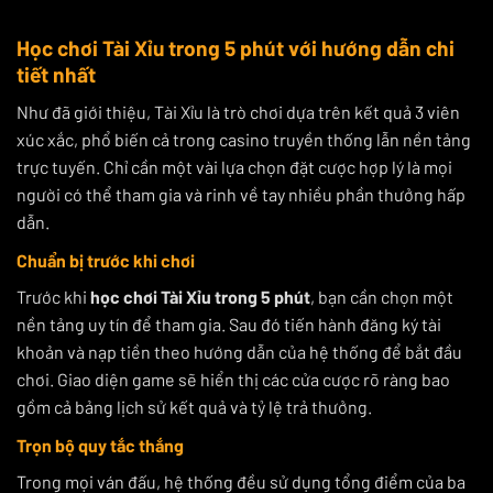
Học chơi Tài Xỉu trong 5 phút với hướng dẫn chi
tiết nhất
Như đã giới thiệu, Tài Xỉu là trò chơi dựa trên kết quả 3 viên
xúc xắc, phổ biến cả trong casino truyền thống lẫn nền tảng
trực tuyến. Chỉ cần một vài lựa chọn đặt cược hợp lý là mọi
người có thể tham gia và rinh về tay nhiều phần thưởng hấp
dẫn.
Chuẩn bị trước khi chơi
Trước khi
học chơi Tài Xỉu trong 5 phút
, bạn cần chọn một
nền tảng uy tín để tham gia. Sau đó tiến hành đăng ký tài
khoản và nạp tiền theo hướng dẫn của hệ thống để bắt đầu
chơi. Giao diện game sẽ hiển thị các cửa cược rõ ràng bao
gồm cả bảng lịch sử kết quả và tỷ lệ trả thưởng.
Trọn bộ quy tắc thắng
Trong mọi ván đấu, hệ thống đều sử dụng tổng điểm của ba