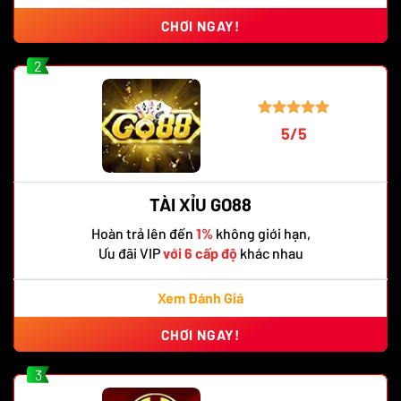
CHƠI NGAY!
2
5/5
TÀI XỈU GO88
Hoàn trả lên đến
1%
không giới hạn,
Ưu đãi VIP
với 6 cấp độ
khác nhau
Xem Đánh Giá
CHƠI NGAY!
3