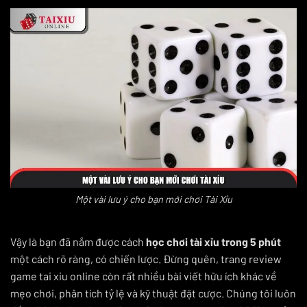
Một vài lưu ý cho bạn mới chơi Tài Xỉu
Vậy là bạn đã nắm được cách
học chơi tài xỉu trong 5 phút
một cách rõ ràng, có chiến lược. Đừng quên, trang review
game tai xiu online còn rất nhiều bài viết hữu ích khác về
mẹo chơi, phân tích tỷ lệ và kỹ thuật đặt cược. Chúng tôi luôn