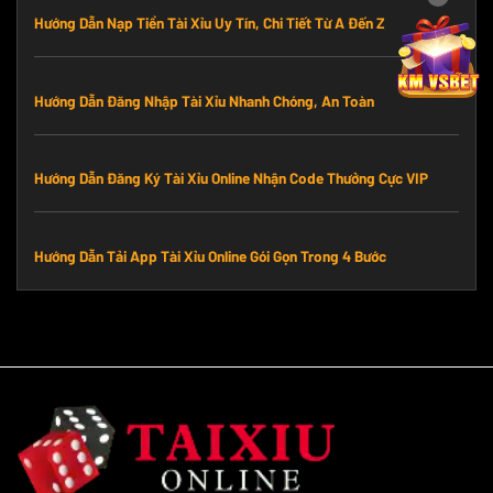
Hướng Dẫn Nạp Tiền Tài Xỉu Uy Tín, Chi Tiết Từ A Đến Z
Hướng Dẫn Đăng Nhập Tài Xỉu Nhanh Chóng, An Toàn
Hướng Dẫn Đăng Ký Tài Xỉu Online Nhận Code Thưởng Cực VIP
Hướng Dẫn Tải App Tài Xỉu Online Gói Gọn Trong 4 Bước