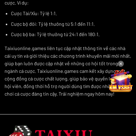
cược. Ví dụ:
Cược Tài/Xỉu: Tỷ lệ 1:1.
Cược bộ đôi: Tỷ lệ thưởng từ 5:1 đến 11:1.
Cược bộ ba: Tỷ lệ thưởng từ 24:1 đến 180:1.
Taixiuonline.games liên tục cập nhật thông tin về các nhà
cái uy tín và giới thiệu các chương trình khuyến mãi mới nhất,
giúp bạn luôn được cập nhật về những cơ hội tốt trong
✕
ngành cá cược. Taixiuonline.games cam kết xây dựng một
cộng đồng cá cược chất lượng, giúp bảo vệ quyền lợi của các
hội viên, đồng thời hỗ trợ người dùng tìm được những sân
chơi cá cược đáng tin cậy. Trải nghiệm ngay hôm nay!