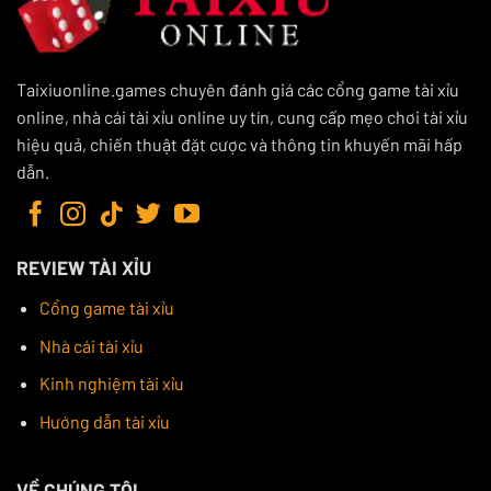
Taixiuonline.games chuyên đánh giá các cổng game tài xỉu
online, nhà cái tài xỉu online uy tín, cung cấp mẹo chơi tài xỉu
hiệu quả, chiến thuật đặt cược và thông tin khuyến mãi hấp
dẫn.
REVIEW TÀI XỈU
Cổng game tài xỉu
Nhà cái tài xỉu
Kinh nghiệm tài xỉu
Hướng dẫn tài xỉu
VỀ CHÚNG TÔI