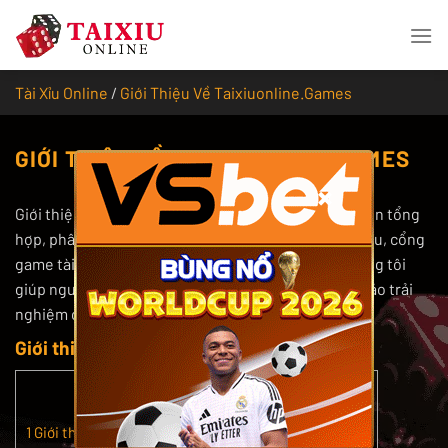
Skip
to
content
Tài Xỉu Online
/
Giới Thiệu Về Taixiuonline.Games
GIỚI THIỆU VỀ TAIXIUONLINE.GAMES
×
Giới thiệu
taixiuonline.games
– website uy tín chuyên tổng
hợp, phân tích và đánh giá hệ thống các nhà cái tài xỉu, cổng
game tài xỉu hàng đầu trên thị trường hiện nay. Chúng tôi
giúp người dùng lựa chọn được nhà cái uy tín, đảm bảo trải
nghiệm cá cược công bằng và an toàn.
Giới thiệu taixiuonline.games
Nội dung chính
1
Giới thiệu taixiuonline.games