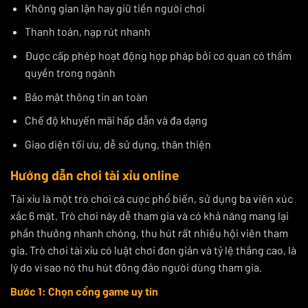
Không gian lận hay giữ tiền người chơi
Thanh toán, nạp rút nhanh
Được cấp phép hoạt động hợp pháp bởi cơ quan có thẩm
quyền trong ngành
Bảo mật thông tin an toàn
Chế độ khuyến mãi hấp dẫn và đa dạng
Giao diện tối ưu, dễ sử dụng, thân thiện
Hướng dẫn chơi tài xỉu online
Tài xỉu là một trò chơi cá cược phổ biến, sử dụng ba viên xúc
xắc 6 mặt. Trò chơi này dễ tham gia và có khả năng mang lại
phần thưởng nhanh chóng, thu hút rất nhiều hội viên tham
gia. Trò chơi tài xỉu có luật chơi đơn giản và tỷ lệ thắng cao, là
lý do vì sao nó thu hút đông đảo người dùng tham gia.
Bước 1: Chọn cổng game uy tín