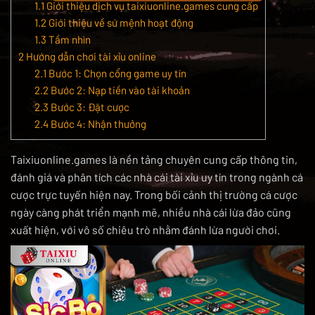
1.1
Giới thiệu dịch vụ taixiuonline.games cung cấp
1.2
Giới thiệu về sứ mệnh hoạt động
1.3
Tầm nhìn
2
Hướng dẫn chơi tài xỉu online
2.1
Bước 1: Chọn cổng game uy tín
2.2
Bước 2: Nạp tiền vào tài khoản
2.3
Bước 3: Đặt cược
2.4
Bước 4: Nhận thưởng
Taixiuonline.games là nền tảng chuyên cung cấp thông tin,
đánh giá và phân tích các nhà cái tài xỉu uy tín trong ngành cá
cược trực tuyến hiện nay. Trong bối cảnh thị trường cá cược
ngày càng phát triển mạnh mẽ, nhiều nhà cái lừa đảo cũng
xuất hiện, với vô số chiêu trò nhằm đánh lừa người chơi.