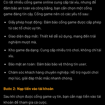
Có rất nhiều cổng game online cung cấp tài xỉu, nhưng để
đảm bảo an toàn và công bằng, bạn cần chọn một cổng
game đáng tin cậy. Cổng game nên có các yếu tố sau:
Giấy phép hoạt động: Đảm bảo cổng game được cấp phép
từ các tổ chức uy tín.
Giao diện đẹp mắt: Thiết kế dễ sử dụng, mang đến trải
nghiệm mượt mà.
Kho game đa dạng: Cung cấp nhiều trò chơi, không chỉ tài
xỉu.
Bảo mật an toàn: Đảm bảo bảo vệ thông tin user.
Chăm sóc khách hàng chuyên nghiệp: Hỗ trợ người chơi
mọi lúc, giải đáp thắc mắc nhanh chóng.
Bước 2: Nạp tiền vào tài khoản
Sau khi chọn được cổng game uy tín, bạn cần nạp tiền vào tài
khoản để tham gia cá cược.