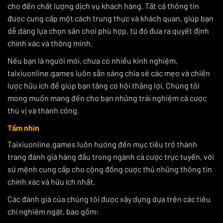
cho đến chất lượng dịch vụ khách hàng. Tất cả thông tin
được cung cấp một cách trung thực và khách quan, giúp bạn
dễ dàng lựa chọn sân chơi phù hợp, từ đó đưa ra quyết định
chính xác và thông minh.
Nếu bạn là người mới, chưa có nhiều kinh nghiệm,
taixiuonline.games luôn sẵn sàng chia sẻ các mẹo và chiến
lược hữu ích để giúp bạn tăng cơ hội thắng lợi. Chúng tôi
mong muốn mang đến cho bạn những trải nghiệm cá cược
thú vị và thành công.
Tầm nhìn
Taixiuonline.games luôn hướng đến mục tiêu trở thành
trang đánh giá hàng đầu trong ngành cá cược trực tuyến, với
sứ mệnh cung cấp cho cộng đồng cược thủ những thông tin
chính xác và hữu ích nhất.
Các đánh giá của chúng tôi được xây dựng dựa trên các tiêu
chí nghiêm ngặt, bao gồm: