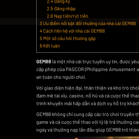
2.4
Đăng ký
2.5
Đăng nhập
2.6
Nạp tiền/rút tiền
3
Ưu điểm nổi bật đổi thưởng của nhà cái GEM88
4
Cách liên hệ với nhà cái GEM88
5
Một số câu hỏi thường gặp
6
Kết luận
GEM88
là một nhà cái trực tuyến uy tín, được yêu
cấp phép của PAGCOR (Philippine Amusement an
an toàn cho người chơi.
Với giao diện hiện đại, thân thiện và kho trò chơ
đam mê tài xỉu, casino, nổ hũ và cá cược thể th
trình khuyến mãi hấp dẫn và dịch vụ hỗ trợ khá
GEM88 không chỉ cung cấp các trò chơi truyền thố
game và cá cược thể thao với tỷ lệ trả thưởng c
ngày và thưởng nạp lần đầu giúp GEM88 trở thàn