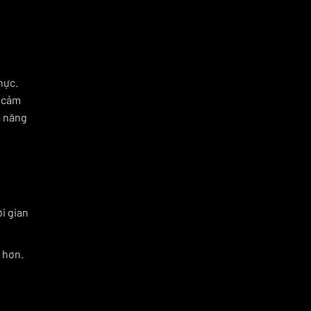
hực.
i cảm
ả năng
i gian
 hơn.