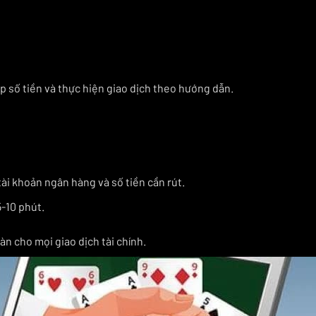
 số tiền và thực hiện giao dịch theo hướng dẫn.
tài khoản ngân hàng và số tiền cần rút.
5-10 phút.
àn cho mọi giao dịch tài chính.