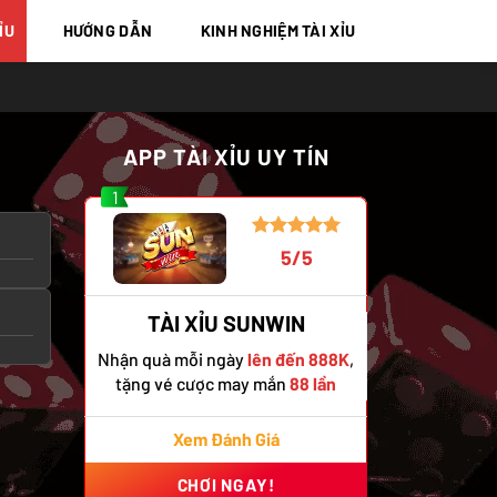
ỈU
HƯỚNG DẪN
KINH NGHIỆM TÀI XỈU
APP TÀI XỈU UY TÍN
1
5/5
TÀI XỈU SUNWIN
Nhận quà mỗi ngày
lên đến 888K
,
tặng vé cược may mắn
88 lần
Xem Đánh Giá
CHƠI NGAY!