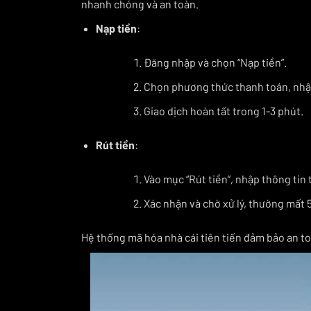
nhanh chóng và an toàn.
Nạp tiền
:
Đăng nhập và chọn “Nạp tiền”.
Chọn phương thức thanh toán, nhập
Giao dịch hoàn tất trong 1-3 phút.
Rút tiền
:
Vào mục “Rút tiền”, nhập thông tin 
Xác nhận và chờ xử lý, thường mất 
Hệ thống mã hóa nhà cái tiên tiến đảm bảo an to