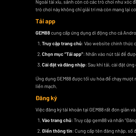
Ngoài tài xỉu, sảnh còn có các trò chơi như xóc đ
trò chơi này không chỉ giải trí mà còn mang lại cơ
Tải app
GEM88
cung cấp ứng dụng di động cho cả Android
Truy cập trang chủ
: Vào website chính thức
Chọn mục “Tải app”
: Nhấn vào nút tải để đư
Cài đặt và đăng nhập
: Sau khi tải, cài đặt ứ
Ứng dụng GEM88 được tối ưu hóa để chạy mượt mà
liền mạch.
Đăng ký
Việc đăng ký tài khoản tại GEM88 rất đơn giản và
Vào trang chủ
: Truy cập gem88 và nhấn “Đăng
Điền thông tin
: Cung cấp tên đăng nhập, số đ