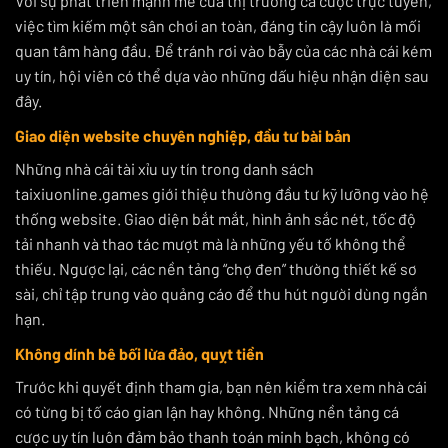
Với sự phát triển mạnh mẽ của thị trường cá cược trực tuyến,
việc tìm kiếm một sân chơi an toàn, đáng tin cậy luôn là mối
quan tâm hàng đầu. Để tránh rơi vào bẫy của các nhà cái kém
uy tín, hội viên có thể dựa vào những dấu hiệu nhận diện sau
đây.
Giao diện website chuyên nghiệp, đầu tư bài bản
Những nhà cái tài xỉu uy tín trong danh sách
taixiuonline.games giới thiệu thường đầu tư kỹ lưỡng vào hệ
thống website. Giao diện bắt mắt, hình ảnh sắc nét, tốc độ
tải nhanh và thao tác mượt mà là những yếu tố không thể
thiếu. Ngược lại, các nền tảng “chợ đen” thường thiết kế sơ
sài, chỉ tập trung vào quảng cáo để thu hút người dùng ngắn
hạn.
Không dính bê bối lừa đảo, quỵt tiền
Trước khi quyết định tham gia, bạn nên kiểm tra xem nhà cái
có từng bị tố cáo gian lận hay không. Những nền tảng cá
cược uy tín luôn đảm bảo thanh toán minh bạch, không có