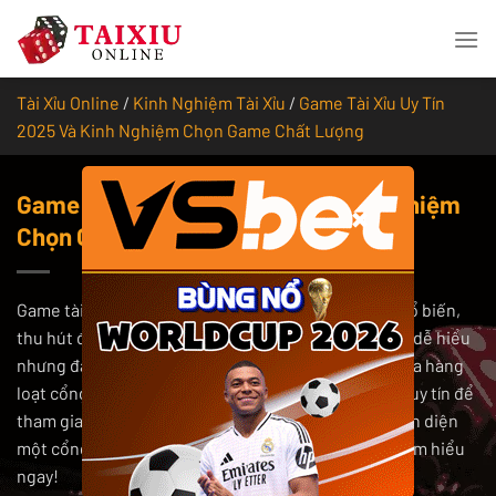
Skip
to
content
Tài Xỉu Online
/
Kinh Nghiệm Tài Xỉu
/
Game Tài Xỉu Uy Tín
2025 Và Kinh Nghiệm Chọn Game Chất Lượng
Game Tài Xỉu Uy Tín 2025 Và Kinh Nghiệm
×
Chọn Game Chất Lượng
Game tài xỉu là một trong những trò chơi cá cược phổ biến,
thu hút đông đảo người chơi nhờ luật chơi đơn giản, dễ hiểu
nhưng đầy tính giải trí. Tuy nhiên, với sự xuất hiện của hàng
loạt cổng game trên thị trường, việc tìm một địa chỉ uy tín để
tham gia không hề đơn giản. Vậy làm thế nào để nhận diện
một cổng
game tài xỉu uy tín
chất lượng? Hãy cùng tìm hiểu
ngay!