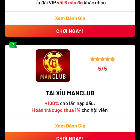
Ưu đãi VIP
với 6 cấp độ
khác nhau
Xem Đánh Giá
CHƠI NGAY!
3
5/5
TÀI XỈU MANCLUB
+100%
cho lần nạp đầu,
Hoàn trả cược thua 1%
cho hội viên
Xem Đánh Giá
CHƠI NGAY!