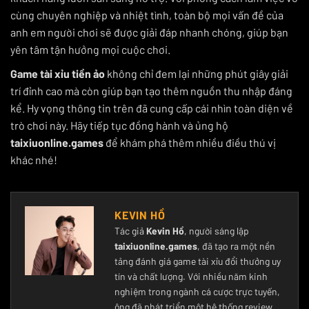
cùng chuyên nghiệp và nhiệt tình, toàn bộ mọi vấn đề của
anh em người chơi sẽ được giải đáp nhanh chóng, giúp bạn
yên tâm tận hưởng mọi cuộc chơi.
Game tài xỉu tiền ảo
không chỉ đem lại những phút giây giải
trí đỉnh cao mà còn giúp bạn tạo thêm nguồn thu nhập đáng
kể. Hy vọng thông tin trên đã cung cấp cái nhìn toàn diện về
trò chơi này. Hãy tiếp tục đồng hành và ủng hộ
taixiuonline.games
để khám phá thêm nhiều điều thú vị
khác nhé!
KEVIN HỒ
Tác giả
Kevin Hồ
, người sáng lập
taixiuonline.games
, đã tạo ra một nền
tảng đánh giá game tài xỉu đổi thưởng uy
tín và chất lượng. Với nhiều năm kinh
nghiệm trong ngành cá cược trực tuyến,
ông đã phát triển một hệ thống review