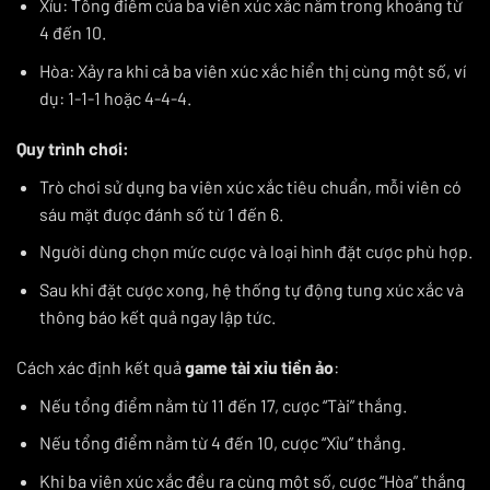
Xỉu: Tổng điểm của ba viên xúc xắc nằm trong khoảng từ
4 đến 10.
Hòa: Xảy ra khi cả ba viên xúc xắc hiển thị cùng một số, ví
dụ: 1-1-1 hoặc 4-4-4.
Quy trình chơi:
Trò chơi sử dụng ba viên xúc xắc tiêu chuẩn, mỗi viên có
sáu mặt được đánh số từ 1 đến 6.
Người dùng chọn mức cược và loại hình đặt cược phù hợp.
Sau khi đặt cược xong, hệ thống tự động tung xúc xắc và
thông báo kết quả ngay lập tức.
Cách xác định kết quả
game tài xỉu tiền ảo
:
Nếu tổng điểm nằm từ 11 đến 17, cược “Tài” thắng.
Nếu tổng điểm nằm từ 4 đến 10, cược “Xỉu” thắng.
Khi ba viên xúc xắc đều ra cùng một số, cược “Hòa” thắng