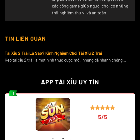
các cổng game giúp người chơi có những
trải nghiệm thú vị và an toàn.
TIN LIÊN QUAN
Tài Xỉu 2 Trái Là Sao? Kinh Nghiệm Chơi Tài Xỉu 2 Trái
Kèo tài xỉu 2 trái là một hình thức cược mới, nhưng đã nhanh chóng...
APP TÀI XỈU UY TÍN
1
5/5