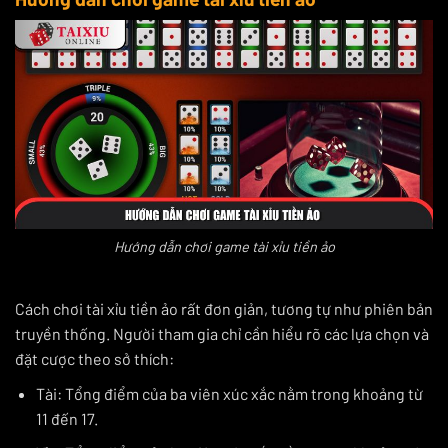
Hướng dẫn chơi game tài xỉu tiền ảo
Cách chơi tài xỉu tiền ảo rất đơn giản, tương tự như phiên bản
truyền thống. Người tham gia chỉ cần hiểu rõ các lựa chọn và
đặt cược theo sở thích:
Tài: Tổng điểm của ba viên xúc xắc nằm trong khoảng từ
11 đến 17.