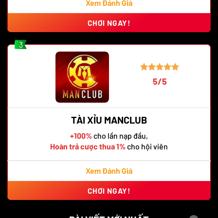
Xem Đánh Giá
CHƠI NGAY!
3
5/5
TÀI XỈU MANCLUB
+100%
cho lần nạp đầu,
Hoàn trả cược thua 1%
cho hội viên
Xem Đánh Giá
CHƠI NGAY!