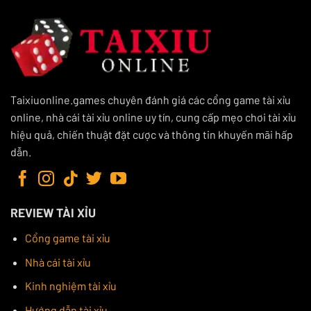
Taixiuonline.games chuyên đánh giá các cổng game tài xỉu
online, nhà cái tài xỉu online uy tín, cung cấp mẹo chơi tài xỉu
hiệu quả, chiến thuật đặt cược và thông tin khuyến mãi hấp
dẫn.
REVIEW TÀI XỈU
Cổng game tài xỉu
Nhà cái tài xỉu
Kinh nghiệm tài xỉu
Hướng dẫn tài xỉu