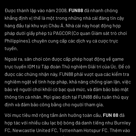
Được thành lập vào năm 2008,
FUN88
đã nhanh chóng
khẳng định vị thế là một trong những nhà cái đáng tin cậy
hàng đầu tại khu vực Châu Á. Nhà cái này hoạt động hợp
pháp dưới giấy phép từ PAGCOR (Cơ quan Giám sát trò chơi
Philippines), chuyên cung cấp các dịch vụ cá cược trực
tuyến.
Ngoài ra, sân chơi còn được cấp phép hoạt động về game
trực tuyến IOM từ Tập đoàn Thử nghiệm Giải trí của Úc. Để có
được các chứng nhận này, FUN88 phải vượt qua các kiểm tra
nghiêm ngặt về tính hợp pháp, khả năng chống gian lận, việc
bảo vệ người chơi khỏi cờ bạc quá mức, và đảm bảo bảo mật
thông tin cá nhân. Mọi giao dịch tại FUN88 đều tuân thủ quy
định và đảm bảo công bằng cho người tham gia.
Với mục tiêu mở rộng tầm ảnh hưởng toàn cầu,
FUN 88
đã
hợp tác với nhiều câu lạc bộ bóng đá danh tiếng như Burnley
FC, Newcastle United FC, Tottenham Hotspur FC. Thêm vào