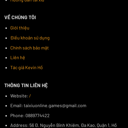
VỀ CHÚNG TÔI
Giới thiệu
Điều khoản sử dụng
Chính sách bảo mật
Liên hệ
Tác giả Kevin Hồ
THÔNG TIN LIÊN HỆ
Website:
/
Email:
taixiuonline.games@gmail.com
Phone: 0889774422
Address: 56 Đ. Nguyễn Bỉnh Khiêm, Đa Kao, Quận 1, Hồ