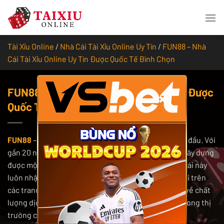
Skip
to
content
Tài Xỉu Online
/
Nhà Cái Tài Xỉu Online Uy Tín
/
FUN88 – Nhà
Cái Tài Xỉu Online Uy Tín Được Quốc Tế Bình Chọn
FUN88 – Nhà Cái Tài Xỉu Online Uy Tín Được
×
Quốc Tế Bình Chọn
FUN88
– Nhà cái cá cược trực tuyến chất lượng hàng đầu. Với
gần 20 năm kinh nghiệm trong ngành, hệ thống đã xây dựng
được một nền tảng cá cược uy tín và hợp pháp. Nhà cái này
luôn nhận được nhiều phản hồi tích cực từ người chơi trên
các trang đánh giá uy tín. Điều này chứng tỏ rõ ràng về chất
lượng dịch vụ và đẳng cấp của thương hiệu FUN88 trong thị
trường cá cược trực tuyến.