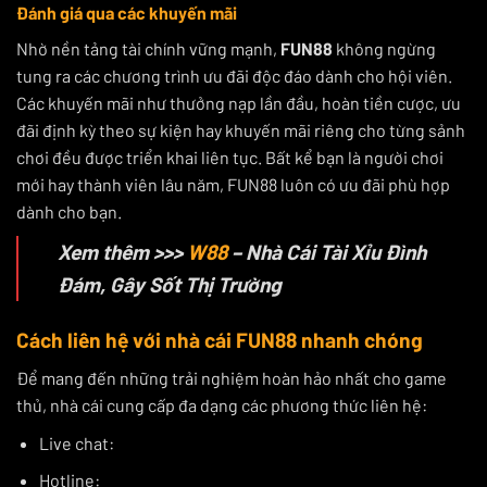
Đánh giá qua các khuyến mãi
Nhờ nền tảng tài chính vững mạnh,
FUN88
không ngừng
tung ra các chương trình ưu đãi độc đáo dành cho hội viên.
Các khuyến mãi như thưởng nạp lần đầu, hoàn tiền cược, ưu
đãi định kỳ theo sự kiện hay khuyến mãi riêng cho từng sảnh
chơi đều được triển khai liên tục. Bất kể bạn là người chơi
mới hay thành viên lâu năm, FUN88 luôn có ưu đãi phù hợp
dành cho bạn.
Xem thêm >>>
W88
– Nhà Cái Tài Xỉu Đình
Đám, Gây Sốt Thị Trường
Cách liên hệ với nhà cái FUN88 nhanh chóng
Để mang đến những trải nghiệm hoàn hảo nhất cho game
thủ, nhà cái cung cấp đa dạng các phương thức liên hệ:
Live chat:
Hotline: