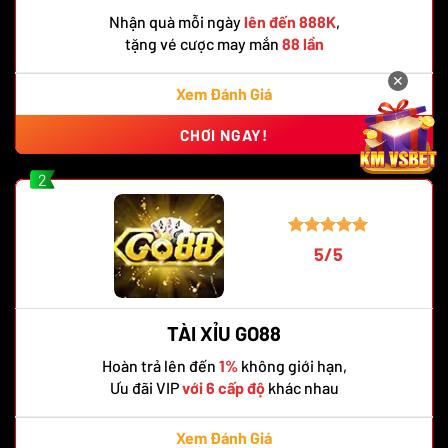
Nhận quà mỗi ngày
lên đến 888K
,
tặng vé cược may mắn
88 lần
✕
Xem Đánh Giá
CHƠI NGAY!
2
5/5
TÀI XỈU GO88
Hoàn trả lên đến
1%
không giới hạn,
Ưu đãi VIP
với 6 cấp độ
khác nhau
Xem Đánh Giá