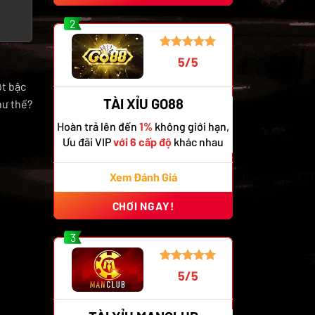
2
5/5
ợt bậc
TÀI XỈU GO88
hư thế?
Hoàn trả lên đến
1%
không giới hạn,
Ưu đãi VIP
với 6 cấp độ
khác nhau
Xem Đánh Giá
CHƠI NGAY!
3
5/5