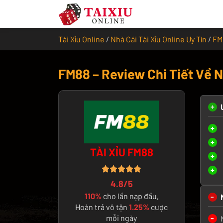
Skip
to
content
Tài Xỉu Online
/
Nhà Cái Tài Xỉu Online Uy Tín
/
FM
FM88 – Review Chi Tiết Về N
TÀI XỈU FM88
4.8/5
110%
cho lần nạp đầu,
Hoàn trả vô tận
1.25%
cược
mỗi ngày