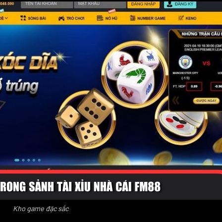
Kho game đặc sắc