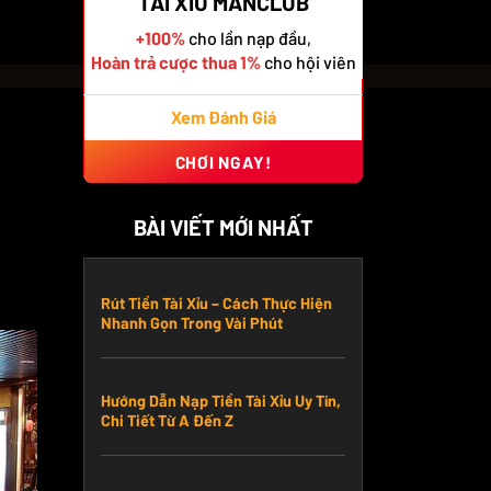
TÀI XỈU MANCLUB
+100%
cho lần nạp đầu,
Hoàn trả cược thua 1%
cho hội viên
Xem Đánh Giá
CHƠI NGAY!
BÀI VIẾT MỚI NHẤT
Rút Tiền Tài Xỉu – Cách Thực Hiện
Nhanh Gọn Trong Vài Phút
Hướng Dẫn Nạp Tiền Tài Xỉu Uy Tín,
Chi Tiết Từ A Đến Z