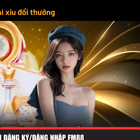
i xỉu đổi thưởng