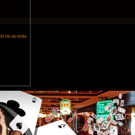
ới tài xỉu khác