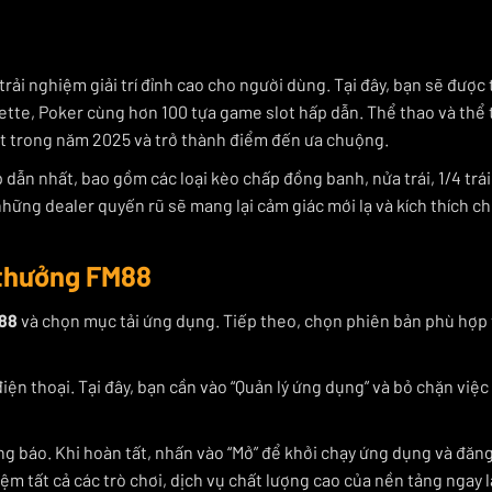
rải nghiệm giải trí đỉnh cao cho người dùng. Tại đây, bạn sẽ được
lette, Poker cùng hơn 100 tựa game slot hấp dẫn. Thể thao và thể
ật trong năm 2025 và trở thành điểm đến ưa chuộng.
dẫn nhất, bao gồm các loại kèo chấp đồng banh, nửa trái, 1/4 trái
những dealer quyến rũ sẽ mang lại cảm giác mới lạ và kích thích c
i thưởng FM88
88
và chọn mục tải ứng dụng. Tiếp theo, chọn phiên bản phù hợp 
iện thoại. Tại đây, bạn cần vào “Quản lý ứng dụng” và bỏ chặn việc 
ông báo. Khi hoàn tất, nhấn vào “Mở” để khởi chạy ứng dụng và đăn
ệm tất cả các trò chơi, dịch vụ chất lượng cao của nền tảng ngay l