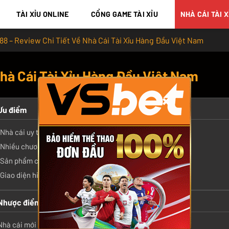
TÀI XỈU ONLINE
CỔNG GAME TÀI XỈU
NHÀ CÁI TÀI X
88 – Review Chi Tiết Về Nhà Cái Tài Xỉu Hàng Đầu Việt Nam
hà Cái Tài Xỉu Hàng Đầu Việt Nam
×
Ưu điểm
Nhà cái uy tín, hoạt động hợp pháp
Nhiều chương trình khuyến mãi
Sản phẩm cược đa dạng
Giao diện hiện đại
Nhược điểm
Nhà cái mới nổi, ít người biết