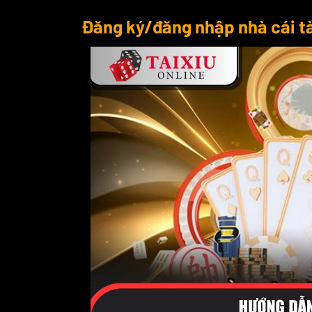
Đăng ký/đăng nhập nhà cái tà