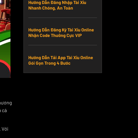
Hướng Dẫn Đăng Nhập Tài Xỉu
Nhanh Chóng, An Toàn
Hướng Dẫn Đăng Ký Tài Xỉu Online
Nhận Code Thưởng Cực VIP
Hướng Dẫn Tải App Tài Xỉu Online
Gói Gọn Trong 4 Bước
thương
m cá
 Với