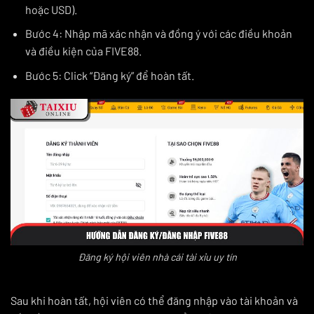
hoặc USD).
Bước 4: Nhập mã xác nhận và đồng ý với các điều khoản
và điều kiện của FIVE88.
Bước 5: Click “Đăng ký” để hoàn tất.
Đăng ký hội viên nhà cái tài xỉu uy tín
Sau khi hoàn tất, hội viên có thể đăng nhập vào tài khoản và