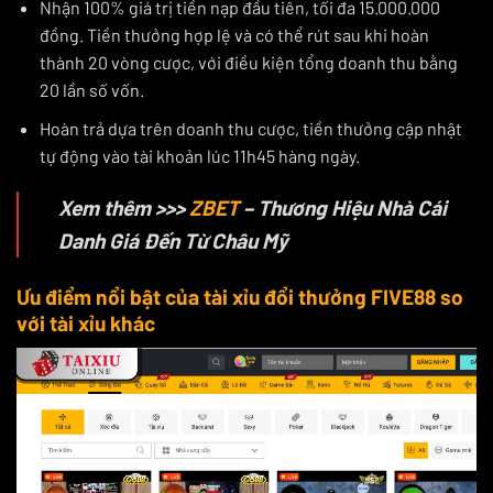
Nhận 100% giá trị tiền nạp đầu tiên, tối đa 15.000.000
đồng. Tiền thưởng hợp lệ và có thể rút sau khi hoàn
thành 20 vòng cược, với điều kiện tổng doanh thu bằng
20 lần số vốn.
Hoàn trả dựa trên doanh thu cược, tiền thưởng cập nhật
tự động vào tài khoản lúc 11h45 hàng ngày.
Xem thêm >>>
ZBET
– Thương Hiệu Nhà Cái
Danh Giá Đến Từ Châu Mỹ
Ưu điểm nổi bật của tài xỉu đổi thưởng FIVE88 so
với tài xỉu khác