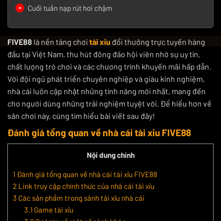
Cuối tuần nạp rút hơi chậm
FIVE88
là nền tảng chơi
tài xỉu
đổi thưởng trực tuyến hàng
đầu tại Việt Nam, thu hút đông đảo hội viên nhờ sự uy tín,
chất lượng trò chơi và các chương trình khuyến mãi hấp dẫn.
Với đội ngũ phát triển chuyên nghiệp và giàu kinh nghiệm,
nhà cái luôn cập nhật những tính năng mới nhất, mang đến
cho người dùng những trải nghiệm tuyệt vời. Để hiểu hơn về
sân chơi này, cùng tìm hiểu bài viết sau đây!
Đánh giá tổng quan về nhà cái tài xỉu FIVE88
Nội dung chính
1
Đánh giá tổng quan về nhà cái tài xỉu FIVE88
2
Link truy cập chính thức của nhà cái tài xỉu
3
Các sản phẩm trong sảnh tài xỉu nhà cái
3.1
Game tài xỉu