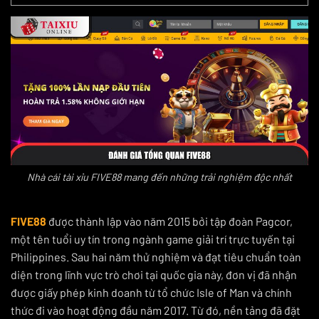
Nhà cái tài xỉu FIVE88 mang đến những trải nghiệm độc nhất
FIVE88
được thành lập vào năm 2015 bởi tập đoàn Pagcor,
một tên tuổi uy tín trong ngành game giải trí trực tuyến tại
Philippines. Sau hai năm thử nghiệm và đạt tiêu chuẩn toàn
diện trong lĩnh vực trò chơi tại quốc gia này, đơn vị đã nhận
được giấy phép kinh doanh từ tổ chức Isle of Man và chính
thức đi vào hoạt động đầu năm 2017. Từ đó, nền tảng đã đặt