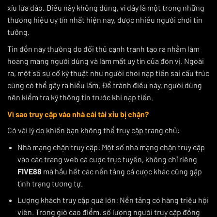
xỉu lừa đảo. Điều này không đúng, vì đây là một trong những
thương hiệu uy tín nhất hiện nay, được nhiều người chơi tin
tưởng.
Tin đồn này thường do đối thủ cạnh tranh tạo ra nhằm làm
hoang mang người dùng và làm mất uy tín của đơn vị. Ngoài
ra, một số sự cố kỹ thuật như người chơi nạp tiền sai cấu trúc
cũng có thể gây ra hiểu lầm. Để tránh điều này, người dùng
nên kiểm tra kỹ thông tin trước khi nạp tiền.
Vì sao truy cập vào nhà cái tài xỉu bị chặn?
Có vài lý do khiến bạn không thể truy cập trang chủ:
Nhà mạng chặn truy cập: Một số nhà mạng chặn truy cập
vào các trang web cá cược trực tuyến, không chỉ riêng
FIVE88
mà hầu hết các nền tảng cá cược khác cũng gặp
tình trạng tương tự.
Lượng khách truy cập quá lớn: Nền tảng có hàng triệu hội
viên. Trong giờ cao điểm, số lượng người truy cập đồng