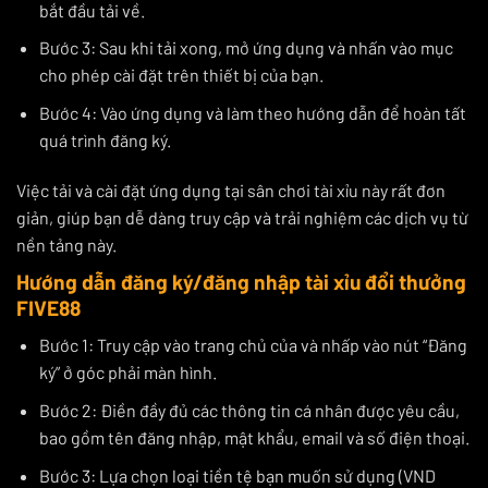
bắt đầu tải về.
Bước 3: Sau khi tải xong, mở ứng dụng và nhấn vào mục
cho phép cài đặt trên thiết bị của bạn.
Bước 4: Vào ứng dụng và làm theo hướng dẫn để hoàn tất
quá trình đăng ký.
Việc tải và cài đặt ứng dụng tại sân chơi tài xỉu này rất đơn
giản, giúp bạn dễ dàng truy cập và trải nghiệm các dịch vụ từ
nền tảng này.
Hướng dẫn đăng ký/đăng nhập tài xỉu đổi thưởng
FIVE88
Bước 1: Truy cập vào trang chủ của và nhấp vào nút “Đăng
ký” ở góc phải màn hình.
Bước 2: Điền đầy đủ các thông tin cá nhân được yêu cầu,
bao gồm tên đăng nhập, mật khẩu, email và số điện thoại.
Bước 3: Lựa chọn loại tiền tệ bạn muốn sử dụng (VND