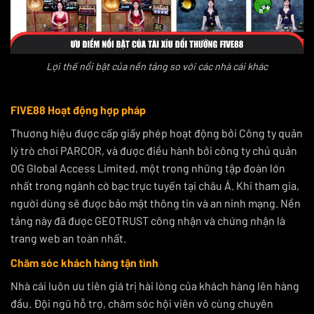
Lợi thế nổi bật của nền tảng so với các nhà cái khác
FIVE88 Hoạt động hợp pháp
Thương hiệu được cấp giấy phép hoạt động bởi Công ty quản
lý trò chơi PARCOR, và được điều hành bởi công ty chủ quản
OG Global Access Limited, một trong những tập đoàn lớn
nhất trong ngành cờ bạc trực tuyến tại châu Á. Khi tham gia,
người dùng sẽ được bảo mật thông tin và an ninh mạng. Nền
tảng này đã được GEOTRUST công nhận và chứng nhận là
trang web an toàn nhất.
Chăm sóc khách hàng tận tình
Nhà cái luôn ưu tiên giá trị hài lòng của khách hàng lên hàng
đầu. Đội ngũ hỗ trợ, chăm sóc hội viên vô cùng chuyên