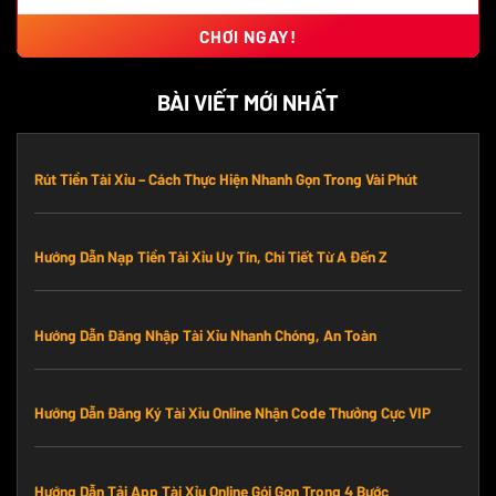
CHƠI NGAY!
BÀI VIẾT MỚI NHẤT
Rút Tiền Tài Xỉu – Cách Thực Hiện Nhanh Gọn Trong Vài Phút
Hướng Dẫn Nạp Tiền Tài Xỉu Uy Tín, Chi Tiết Từ A Đến Z
Hướng Dẫn Đăng Nhập Tài Xỉu Nhanh Chóng, An Toàn
Hướng Dẫn Đăng Ký Tài Xỉu Online Nhận Code Thưởng Cực VIP
Hướng Dẫn Tải App Tài Xỉu Online Gói Gọn Trong 4 Bước