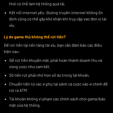
thời có thể làm hệ thống quá tải.
Kết nối internet yếu: Đường truyền internet không ổn
định cũng có thể gây khó khăn khi truy cập vào đơn vị tài
xỉu.
Lý do game thủ không thể rút tiền?
Để rút tiền tại nền tảng tài xỉu, bạn cần đảm bảo các điều
kiện sau:
Để rút tiền khuyến mãi, phải hoàn thành doanh thu và
vòng cược như cam kết.
Số tiền rút phải nhỏ hơn số dư trong tài khoản.
Chuyển tiền từ các ví phụ tại sảnh cá cược vào ví chính để
rút ra ATM.
Tài khoản không vi phạm các chính sách chơi game/bảo
mật của hệ thống.