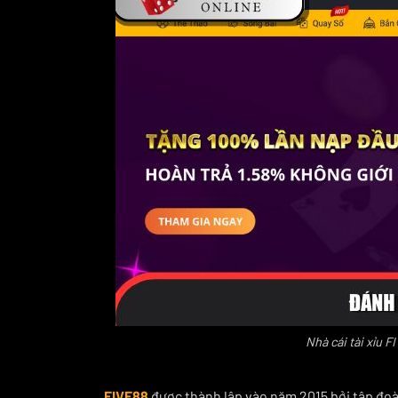
Nhà cái tài xỉu 
FIVE88
được thành lập vào năm 2015 bởi tập đoàn