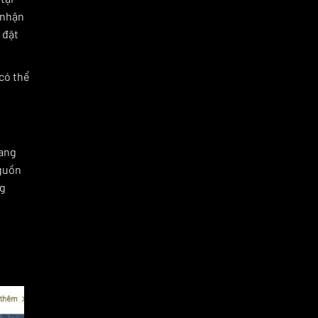
ã nhận
 đặt
 có thể
rang
nguồn
ng