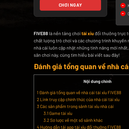
CHƠI NGAY
FIVE88
là nền tảng chơi
tài xỉu
đổi thưởng trực t
chất lượng trò chơi và các chương trình khuyến 
nhà cái luôn cập nhật những tính năng mới nhất
sân chơi này, cùng tìm hiểu bài viết sau đây!
Đánh giá tổng quan về nhà cái
Nội dung chính
1
Đánh giá tổng quan về nhà cái tài xỉu FIVE88
2
Link truy cập chính thức của nhà cái tài xỉu
3
Các sản phẩm trong sảnh tài xỉu nhà cái
3.1
Game tài xỉu
3.2
Sơ lược về một số sảnh khác
4
Hướng dẫn tải app tài xỉu đổi thưởng FIVE88