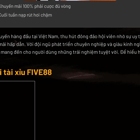
Khuyến mãi 100% phải cược đủ vòng
Cuối tuần nạp rút hơi chậm
uyến hàng đầu tại Việt Nam, thu hút đông đảo hội viên nhờ sự uy t
mãi hấp dẫn. Với đội ngũ phát triển chuyên nghiệp và giàu kinh n
, mang đến cho người dùng những trải nghiệm tuyệt vời. Để hiểu 
 tài xỉu FIVE88