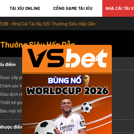
TÀI XỈU ONLINE
CỔNG GAME TÀI XỈU
NHÀ CÁI TÀI X
VE88 – Nhà Cái Tài Xỉu Đổi Thưởng Siêu Hấp Dẫn
i Thưởng Siêu Hấp Dẫn
×
Ưu điểm
Được cấp phép hoạt động hợp pháp
Chăm sóc khách hàng 24/7
Giao dịch nhanh chóng
Thiết kế giao diện khác biệt
Bảo mật tối ưu
Nhược điểm