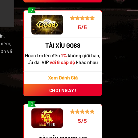
2
5/5
ín,
ghiệm,
TÀI XỈU GO88
hơn về
Hoàn trả lên đến
1%
không giới hạn,
Ưu đãi VIP
với 6 cấp độ
khác nhau
Xem Đánh Giá
CHƠI NGAY!
3
5/5