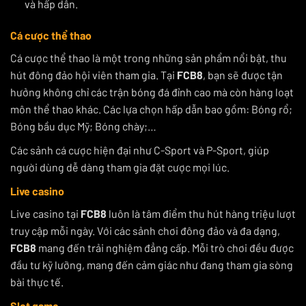
và hấp dẫn.
Cá cược thể thao
Cá cược thể thao là một trong những sản phẩm nổi bật, thu
hút đông đảo hội viên tham gia. Tại
FCB8
, bạn sẽ được tận
hưởng không chỉ các trận bóng đá đỉnh cao mà còn hàng loạt
môn thể thao khác. Các lựa chọn hấp dẫn bao gồm: Bóng rổ;
Bóng bầu dục Mỹ; Bóng chày;…
Các sảnh cá cược hiện đại như C-Sport và P-Sport, giúp
người dùng dễ dàng tham gia đặt cược mọi lúc.
Live casino
Live casino tại
FCB8
luôn là tâm điểm thu hút hàng triệu lượt
truy cập mỗi ngày. Với các sảnh chơi đông đảo và đa dạng,
FCB8
mang đến trải nghiệm đẳng cấp. Mỗi trò chơi đều được
đầu tư kỹ lưỡng, mang đến cảm giác như đang tham gia sòng
bài thực tế.
Slot game