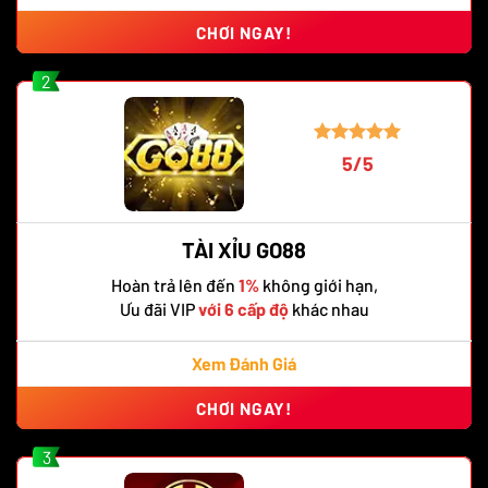
CHƠI NGAY!
2
5/5
TÀI XỈU GO88
Hoàn trả lên đến
1%
không giới hạn,
Ưu đãi VIP
với 6 cấp độ
khác nhau
Xem Đánh Giá
CHƠI NGAY!
3