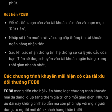
phút.
Rút tiền FCB8
Để rút tiền, bạn cần vào tài khoản cá nhân và chọn mục
“Rút tiền”.
Nhập số tiền muốn rút và cung cấp thông tin tài khoản
ngân hàng nhận tiền.
Sau khi xác nhận thông tin, hệ thống sẽ xử lý yêu cầu của
bạn. Tiền sẽ được chuyển vào tài khoản ngân hàng trong
thời gian nhanh nhất.
Các chương trình khuyến mãi hiện có của tài xỉu
đổi thưởng FCB8
FCB8
mang đến cho hội viên hàng loạt chương trình khuyến
mãi đa dạng, giúp tăng thêm giá trị cho mỗi giao dịch. Những
ưu đãi này không chỉ hấp dẫn mà còn phù hợp với mọi người
dùng, từ người mới đến khách hàng thân thiết.