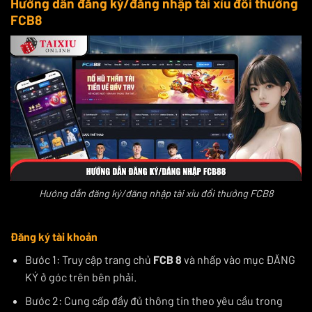
Hướng dẫn đăng ký/đăng nhập tài xỉu đổi thưởng
FCB8
Hướng dẫn đăng ký/đăng nhập tài xỉu đổi thưởng FCB8
Đăng ký tài khoản
Bước 1: Truy cập trang chủ
FCB 8
và nhấp vào mục ĐĂNG
KÝ ở góc trên bên phải.
Bước 2: Cung cấp đầy đủ thông tin theo yêu cầu trong