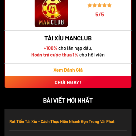
5/5
TÀI XỈU MANCLUB
+100%
cho lần nạp đầu,
Hoàn trả cược thua 1%
cho hội viên
Xem Đánh Giá
CHƠI NGAY!
BÀI VIẾT MỚI NHẤT
Rút Tiền Tài Xỉu – Cách Thực Hiện Nhanh Gọn Trong Vài Phút