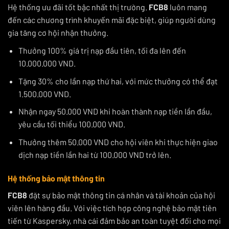
Hệ thống ưu đãi tốt bậc nhất thị trường.
FCB8
luôn mang
đến các chương trình khuyến mãi đặc biệt, giúp người dùng
gia tăng cơ hội nhận thưởng.
Thưởng 100% giá trị nạp đầu tiên, tối đa lên đến
10.000.000 VND.
Tặng 30% cho lần nạp thứ hai, với mức thưởng có thể đạt
1.500.000 VND.
Nhận ngay 50.000 VND khi hoàn thành nạp tiền lần đầu,
yêu cầu tối thiểu 100.000 VND.
Thưởng thêm 50.000 VND cho hội viên khi thực hiện giao
dịch nạp tiền lần hai từ 100.000 VND trở lên.
Hệ thống bảo mật thông tin
FCB8
đặt sự bảo mật thông tin cá nhân và tài khoản của hội
viên lên hàng đầu. Với việc tích hợp công nghệ bảo mật tiên
tiến từ Kaspersky, nhà cái đảm bảo an toàn tuyệt đối cho mọi