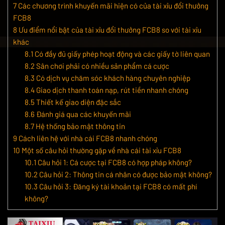
7
Các chương trình khuyến mãi hiện có của tài xỉu đổi thưởng
FCB8
8
Ưu điểm nổi bật của tài xỉu đổi thưởng FCB8 so với tài xỉu
khác
8.1
Có đầy đủ giấy phép hoạt động và các giấy tờ liên quan
8.2
Sân chơi phải có nhiều sản phẩm cá cược
8.3
Có dịch vụ chăm sóc khách hàng chuyên nghiệp
8.4
Giao dịch thanh toán nạp, rút tiền nhanh chóng
8.5
Thiết kế giao diện đặc sắc
8.6
Đánh giá qua các khuyến mãi
8.7
Hệ thống bảo mật thông tin
9
Cách liên hệ với nhà cái FCB8 nhanh chóng
10
Một số câu hỏi thường gặp về nhà cái tài xỉu FCB8
10.1
Câu hỏi 1: Cá cược tại FCB8 có hợp pháp không?
10.2
Câu hỏi 2: Thông tin cá nhân có được bảo mật không?
10.3
Câu hỏi 3: Đăng ký tài khoản tại FCB8 có mất phí
không?