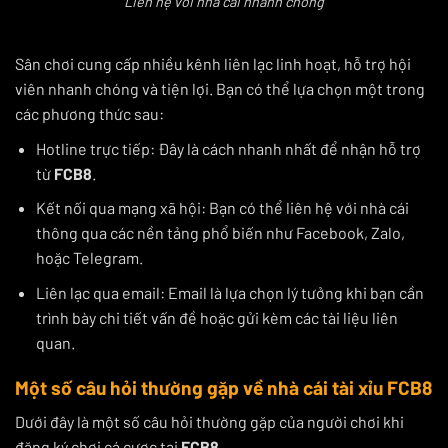
Liên hệ với nhà cái nhanh chóng
Sân chơi cung cấp nhiều kênh liên lạc linh hoạt, hỗ trợ hội
viên nhanh chóng và tiện lợi. Bạn có thể lựa chọn một trong
các phương thức sau:
Hotline trực tiếp: Đây là cách nhanh nhất để nhận hỗ trợ
từ
FCB8
.
Kết nối qua mạng xã hội: Bạn có thể liên hệ với nhà cái
thông qua các nền tảng phổ biến như Facebook, Zalo,
hoặc Telegram.
Liên lạc qua email: Email là lựa chọn lý tưởng khi bạn cần
trình bày chi tiết vấn đề hoặc gửi kèm các tài liệu liên
quan.
Một số câu hỏi thường gặp về nhà cái tài xỉu FCB8
Dưới đây là một số câu hỏi thường gặp của người chơi khi
đăng ký chơi cá cược tại
FCB8