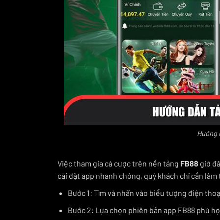
Hướng d
Việc tham gia cá cược trên nền tảng
FB88
giờ đâ
cài đặt app nhanh chóng, quý khách chỉ cần làm 
Bước 1: Tìm và nhấn vào biểu tượng điện tho
Bước 2: Lựa chọn phiên bản app FB88 phù hợp