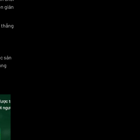
ơn giản
g thẳng
ác sản
cung