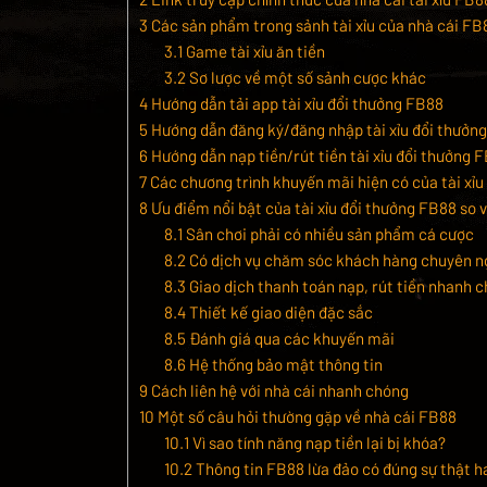
3
Các sản phẩm trong sảnh tài xỉu của nhà cái FB
3.1
Game tài xỉu ăn tiền
3.2
Sơ lược về một số sảnh cược khác
4
Hướng dẫn tải app tài xỉu đổi thưởng FB88
5
Hướng dẫn đăng ký/đăng nhập tài xỉu đổi thưởn
6
Hướng dẫn nạp tiền/rút tiền tài xỉu đổi thưởng 
7
Các chương trình khuyến mãi hiện có của tài xỉu
8
Ưu điểm nổi bật của tài xỉu đổi thưởng FB88 so vớ
8.1
Sân chơi phải có nhiều sản phẩm cá cược
8.2
Có dịch vụ chăm sóc khách hàng chuyên n
8.3
Giao dịch thanh toán nạp, rút tiền nhanh 
8.4
Thiết kế giao diện đặc sắc
8.5
Đánh giá qua các khuyến mãi
8.6
Hệ thống bảo mật thông tin
9
Cách liên hệ với nhà cái nhanh chóng
10
Một số câu hỏi thường gặp về nhà cái FB88
10.1
Vì sao tính năng nạp tiền lại bị khóa?
10.2
Thông tin FB88 lừa đảo có đúng sự thật h