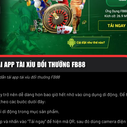
ẫn tải app tài xỉu đổi thưởng FB88
y trở nên dễ dàng hơn bao giờ hết nhờ vào ứng dụng di động. Để t
theo các bước dưới đây:
ại di động trong mục sản phẩm.
 và nhấn vào “Tải ngay” để hiện mã QR, sau đó dùng camera điện 