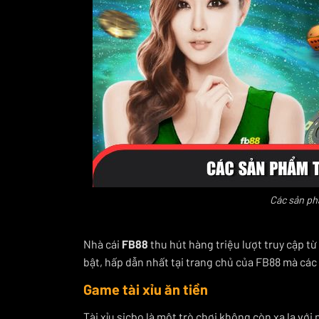
Các sản phẩ
Nhà cái
FB88
thu hút hàng triệu lượt truy cập 
bật, hấp dẫn nhất tại trang chủ của FB88 mà các
Game tài xỉu ăn tiền
Tài xỉu sicbo là một trò chơi không còn xa lạ vớ