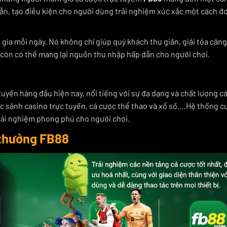
ẫn, tạo điều kiện cho người dùng trải nghiệm xúc xắc một cách đ
 gia mỗi ngày. Nó không chỉ giúp quý khách thư giãn, giải tỏa căn
 còn có thể mang lại nguồn thu nhập hấp dẫn cho người chơi.
uyến hàng đầu hiện nay, nổi tiếng với sự đa dạng và chất lượng c
 các sảnh casino trực tuyến, cá cược thể thao và xổ số,…Hệ thống 
ải nghiệm phong phú cho người chơi.
 thưởng FB88