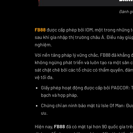
Đánh gi
FB88
được cấp phép bởi IOM, một trong những tổ
sau khi gia nhập thị trường châu Á. Điều này giú
nghiệm.
Với nền tảng pháp lý vững chắc, FB88 đã khẳng đị
không ngừng phát triển và luôn tạo ra một sân 
sát chặt chẽ bởi các tổ chức có thẩm quyền, đả
vệ tối đa.
Giấy phép hoạt động được cấp bởi PAGCOR: Tổ
bạch và hợp pháp.
Chứng chỉ an ninh bảo mật từ Isle Of Man: Đượ
ưu.
Hiện nay,
FB88
đã có mặt tại hơn 90 quốc gia trên