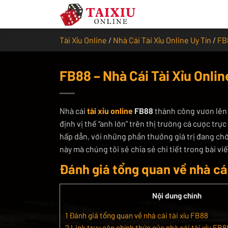
Skip
to
content
Tài Xỉu Online
/
Nhà Cái Tài Xỉu Online Uy Tín
/
FB8
FB88 – Nhà Cái Tài Xỉu Onli
Nhà cái
tài xỉu online
FB88
thành công vươn lên v
định vị thế “anh lớn” trên thị trường cá cược trự
hấp dẫn, với những phần thưởng giá trị đang chờ
này mà chúng tôi sẽ chia sẻ chi tiết trong bài viế
Đánh giá tổng quan về nhà cái
Nội dung chính
1
Đánh giá tổng quan về nhà cái tài xỉu FB88
2
Link truy cập chính thức của nhà cái tài xỉu FB8