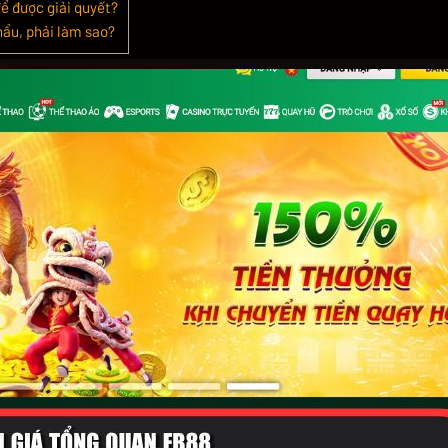
để được giải quyết?
hẩu, phải làm sao?