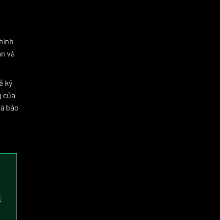
chính
ân và
ề kỹ
g của
và bảo