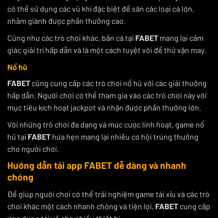
có thể sử dụng các vũ khí đặc biệt để săn các loại cá lớn,
nhằm giành được phần thưởng cao.
Cũng như các trò chơi khác, bắn cá tại
FABET
mang lại cảm
giác giải trí hấp dẫn và là một cách tuyệt vời để thử vận may.
Nổ hũ
FABET
cũng cung cấp các trò chơi nổ hũ với các giải thưởng
hấp dẫn. Người chơi có thể tham gia vào các trò chơi này với
mục tiêu kích hoạt jackpot và nhận được phần thưởng lớn.
Với những trò chơi đa dạng và mức cược linh hoạt, game nổ
hũ tại
FABET
hứa hẹn mang lại nhiều cơ hội trúng thưởng
cho người chơi.
Hướng dẫn tải app FABET dễ dàng và nhanh
chóng
Để giúp người chơi có thể trải nghiệm game tài xỉu và các trò
chơi khác một cách nhanh chóng và tiện lợi,
FABET
cung cấp