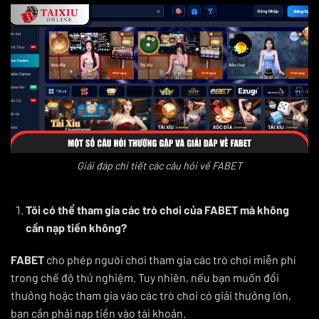
Giải đáp chi tiết các câu hỏi về FABET
Tôi có thể tham gia các trò chơi của FABET mà không
cần nạp tiền không?
FABET
cho phép người chơi tham gia các trò chơi miễn phí
trong chế độ thử nghiệm. Tuy nhiên, nếu bạn muốn đổi
thưởng hoặc tham gia vào các trò chơi có giải thưởng lớn,
bạn cần phải nạp tiền vào tài khoản.