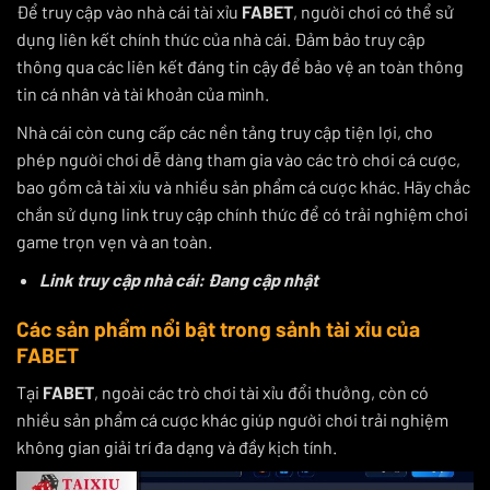
Để truy cập vào nhà cái tài xỉu
FABET
, người chơi có thể sử
dụng liên kết chính thức của nhà cái. Đảm bảo truy cập
thông qua các liên kết đáng tin cậy để bảo vệ an toàn thông
tin cá nhân và tài khoản của mình.
Nhà cái còn cung cấp các nền tảng truy cập tiện lợi, cho
phép người chơi dễ dàng tham gia vào các trò chơi cá cược,
bao gồm cả tài xỉu và nhiều sản phẩm cá cược khác. Hãy chắc
chắn sử dụng link truy cập chính thức để có trải nghiệm chơi
game trọn vẹn và an toàn.
Link truy cập nhà cái: Đang cập nhật
Các sản phẩm nổi bật trong sảnh tài xỉu của
FABET
Tại
FABET
, ngoài các trò chơi tài xỉu đổi thưởng, còn có
nhiều sản phẩm cá cược khác giúp người chơi trải nghiệm
không gian giải trí đa dạng và đầy kịch tính.