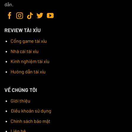
dẫn.
REVIEW TÀI XỈU
Cổng game tài xỉu
Nhà cái tài xỉu
Kinh nghiệm tài xỉu
Hướng dẫn tài xỉu
VỀ CHÚNG TÔI
Giới thiệu
Điều khoản sử dụng
Chính sách bảo mật
Liên hệ