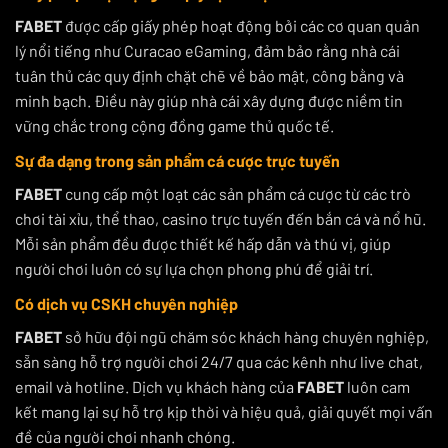
FABET
được cấp giấy phép hoạt động bởi các cơ quan quản
lý nổi tiếng như Curacao eGaming, đảm bảo rằng nhà cái
tuân thủ các quy định chặt chẽ về bảo mật, công bằng và
minh bạch. Điều này giúp nhà cái xây dựng được niềm tin
vững chắc trong cộng đồng game thủ quốc tế.
Sự đa dạng trong sản phẩm cá cược trực tuyến
FABET
cung cấp một loạt các sản phẩm cá cược từ các trò
chơi tài xỉu, thể thao, casino trực tuyến đến bắn cá và nổ hũ.
Mỗi sản phẩm đều được thiết kế hấp dẫn và thú vị, giúp
người chơi luôn có sự lựa chọn phong phú để giải trí.
Có dịch vụ CSKH chuyên nghiệp
FABET
sở hữu đội ngũ chăm sóc khách hàng chuyên nghiệp,
sẵn sàng hỗ trợ người chơi 24/7 qua các kênh như live chat,
email và hotline. Dịch vụ khách hàng của
FABET
luôn cam
kết mang lại sự hỗ trợ kịp thời và hiệu quả, giải quyết mọi vấn
đề của người chơi nhanh chóng.