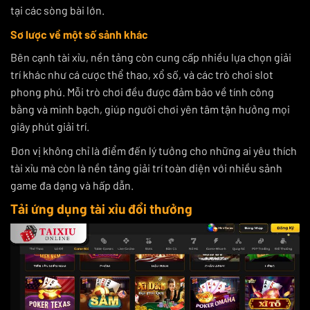
tại các sòng bài lớn.
Sơ lược về một số sảnh khác
Bên cạnh tài xỉu, nền tảng còn cung cấp nhiều lựa chọn giải
trí khác như cá cược thể thao, xổ số, và các trò chơi slot
phong phú. Mỗi trò chơi đều được đảm bảo về tính công
bằng và minh bạch, giúp người chơi yên tâm tận hưởng mọi
giây phút giải trí.
Đơn vị không chỉ là điểm đến lý tưởng cho những ai yêu thích
tài xỉu mà còn là nền tảng giải trí toàn diện với nhiều sảnh
game đa dạng và hấp dẫn.
Tải ứng dụng tài xỉu đổi thưởng