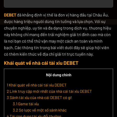
DEBET
đã khẳng định vị thế là đơn vị hàng đầu tại Châu Âu,
được hàng triệu người dùng tin tưởng và lựa chọn. Với sự
chuyên nghiệp, uy tín và đa dạng trong dịch vụ, thương hiệu
này không chỉ mang đến trải nghiệm giải trí đỉnh cao mà còn
là nơi bạn có thể thử vận may một cách an toàn và minh
bạch. Các thông tin trong bài viết dưới đây sẽ giúp hội viên
có thêm kiến thức về địa chỉ giải trí trực tuyến này.
Khái quát về nhà cái tài xỉu DEBET
Nội dung chính
1
Khái quát về nhà cái tài xỉu DEBET
2
Link truy cập mới nhất của nhà cái tài xỉu DEBET
3
Sảnh tài xỉu của nhà cái DEBET có gì!
3.1
Game tài xỉu
3.2
Sơ lược về một số sảnh khác
4
Tải ứng dụng tài xỉu đổi thưởng