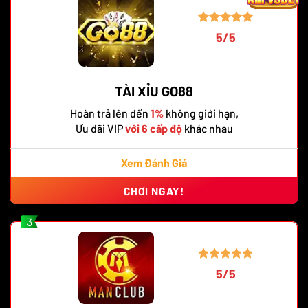
5/5
TÀI XỈU GO88
Hoàn trả lên đến
1%
không giới hạn,
Ưu đãi VIP
với 6 cấp độ
khác nhau
Xem Đánh Giá
CHƠI NGAY!
3
5/5