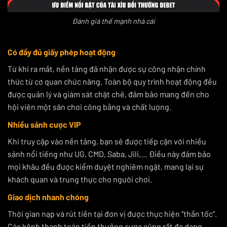
Đánh giá thế mạnh nhà cái
Có đầy đủ giấy phép hoạt động
Từ khi ra mắt, nền tảng đã nhận được sự công nhận chính
thức từ cơ quan chức năng. Toàn bộ quy trình hoạt động đều
được quản lý và giám sát chặt chẽ, đảm bảo mang đến cho
hội viên một sân chơi công bằng và chất lượng.
Nhiều sảnh cược VIP
Khi truy cập vào nền tảng, bạn sẽ được tiếp cận với nhiều
sảnh nổi tiếng như UG, CMD, Saba, Jili,… Điều này đảm bảo
mọi khâu đều được kiểm duyệt nghiêm ngặt, mang lại sự
khách quan và trung thực cho người chơi.
Giao dịch nhanh chóng
Thời gian nạp và rút tiền tại đơn vị được thực hiện “thần tốc”.
Các kênh thanh toán tiền thưởng cược cũng rất đa dạng.