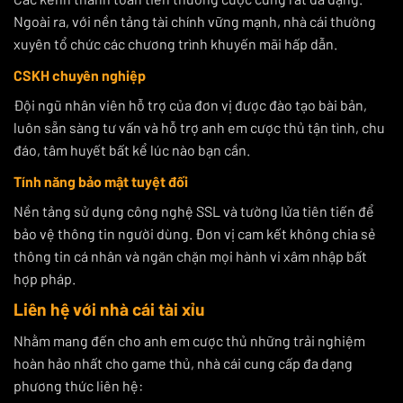
Ngoài ra, với nền tảng tài chính vững mạnh, nhà cái thường
xuyên tổ chức các chương trình khuyến mãi hấp dẫn.
CSKH chuyên nghiệp
Đội ngũ nhân viên hỗ trợ của đơn vị được đào tạo bài bản,
luôn sẵn sàng tư vấn và hỗ trợ anh em cược thủ tận tình, chu
đáo, tâm huyết bất kể lúc nào bạn cần.
Tính năng bảo mật tuyệt đối
Nền tảng sử dụng công nghệ SSL và tường lửa tiên tiến để
bảo vệ thông tin người dùng. Đơn vị cam kết không chia sẻ
thông tin cá nhân và ngăn chặn mọi hành vi xâm nhập bất
hợp pháp.
Liên hệ với nhà cái tài xỉu
Nhằm mang đến cho anh em cược thủ những trải nghiệm
hoàn hảo nhất cho game thủ, nhà cái cung cấp đa dạng
phương thức liên hệ: