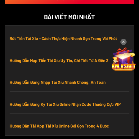
BÀI VIẾT MỚI NHẤT
Rút Tiền Tài Xỉu – Cách Thực Hiện Nhanh Gọn Trong Vài Phút
✕
Hướng Dẫn Nạp Tiền Tài Xỉu Uy Tín, Chi Tiết Từ A Đến Z
Hướng Dẫn Đăng Nhập Tài Xỉu Nhanh Chóng, An Toàn
Hướng Dẫn Đăng Ký Tài Xỉu Online Nhận Code Thưởng Cực VIP
Hướng Dẫn Tải App Tài Xỉu Online Gói Gọn Trong 4 Bước