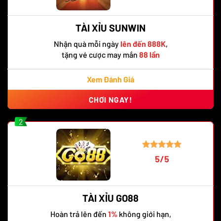
TÀI XỈU SUNWIN
Nhận quà mỗi ngày
lên đến 888K
,
tặng vé cược may mắn
88 lần
Xem Đánh Giá
CHƠI NGAY!
2
5/5
TÀI XỈU GO88
Hoàn trả lên đến
1%
không giới hạn,