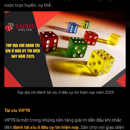
cược trực tuyến, cụ thể:
Top địa chỉ đánh tài xỉu ở đâu uy tín hiện nay năm 2025
Tài xỉu VIP79
VIP79 là một trong những nền tảng giải trí dẫn đầu khi nhắc
đến
đánh tài xỉu ở đâu uy tín hiện nay
. Sân chơi với giao diện