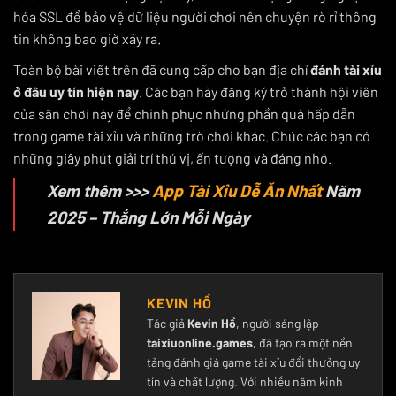
hóa SSL để bảo vệ dữ liệu người chơi nên chuyện rò rỉ thông
tin không bao giờ xảy ra.
Toàn bộ bài viết trên đã cung cấp cho bạn địa chỉ
đánh tài xỉu
ở đâu uy tín hiện nay
. Các bạn hãy đăng ký trở thành hội viên
của sân chơi này để chinh phục những phần quà hấp dẫn
trong game tài xỉu và những trò chơi khác. Chúc các bạn có
những giây phút giải trí thú vị, ấn tượng và đáng nhớ.
Xem thêm >>>
App Tài Xỉu Dễ Ăn Nhất
Năm
2025 – Thắng Lớn Mỗi Ngày
KEVIN HỒ
Tác giả
Kevin Hồ
, người sáng lập
taixiuonline.games
, đã tạo ra một nền
tảng đánh giá game tài xỉu đổi thưởng uy
tín và chất lượng. Với nhiều năm kinh