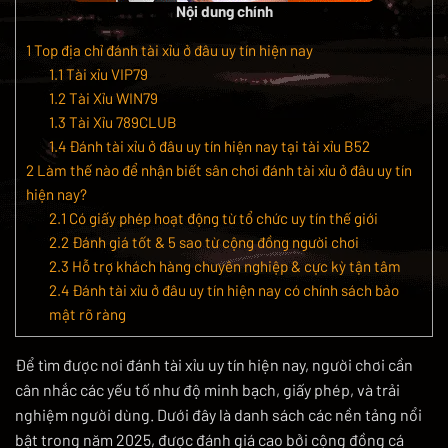
Nội dung chính
1
Top địa chỉ đánh tài xỉu ở đâu uy tín hiện nay
1.1
Tài xỉu VIP79
1.2
Tài Xỉu WIN79
1.3
Tài Xỉu 789CLUB
1.4
Đánh tài xỉu ở đâu uy tín hiện nay tại tài xỉu B52
2
Làm thế nào để nhận biết sân chơi đánh tài xỉu ở đâu uy tín
hiện nay?
2.1
Có giấy phép hoạt động từ tổ chức uy tín thế giới
2.2
Đánh giá tốt & 5 sao từ cộng đồng người chơi
2.3
Hỗ trợ khách hàng chuyên nghiệp & cực kỳ tận tâm
2.4
Đánh tài xỉu ở đâu uy tín hiện nay có chính sách bảo
mật rõ ràng
Để tìm được nơi đánh tài xỉu uy tín hiện nay, người chơi cần
cân nhắc các yếu tố như độ minh bạch, giấy phép, và trải
nghiệm người dùng. Dưới đây là danh sách các nền tảng nổi
bật trong năm 2025, được đánh giá cao bởi cộng đồng cá