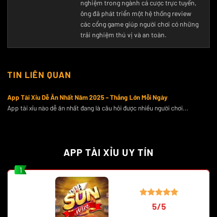
nghiệm trong ngành cá cược trực tuyến,
ông đã phát triển một hệ thống review
các cổng game giúp người chơi có những
trải nghiệm thú vị và an toàn.
TIN LIÊN QUAN
App Tài Xỉu Dễ Ăn Nhất Năm 2025 – Thắng Lớn Mỗi Ngày
App tài xỉu nào dễ ăn nhất đang là câu hỏi được nhiều người chơi...
APP TÀI XỈU UY TÍN
1
5/5