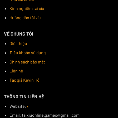
Kinh nghiệm tài xỉu
Hướng dẫn tài xỉu
VỀ CHÚNG TÔI
Giới thiệu
Điều khoản sử dụng
Chính sách bảo mật
Liên hệ
Tác giả Kevin Hồ
THÔNG TIN LIÊN HỆ
Website:
/
Email:
taixiuonline.games@gmail.com