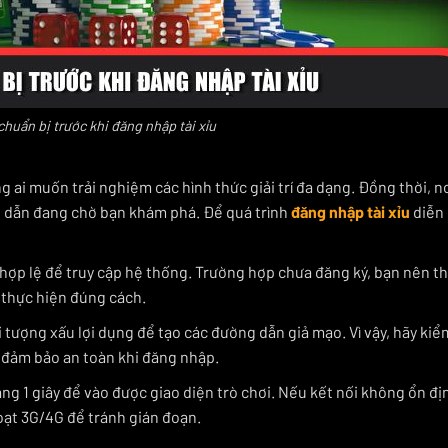
chuẩn bị trước khi đăng nhập tài xỉu
 ai muốn trải nghiệm các hình thức giải trí đa dạng. Đồng thời, n
p dẫn đang chờ bạn khám phá. Để quá trình
đăng nhập tài xỉu
diễn 
 hợp lệ để truy cập hệ thống. Trường hợp chưa đăng ký, bạn nên t
 thực hiện đúng cách.
 tượng xấu lợi dụng để tạo các đường dẫn giả mạo. Vì vậy, hãy kiể
ể đảm bảo an toàn khi đăng nhập.
g 1 giây để vào được giao diện trò chơi. Nếu kết nối không ổn đị
ạt 3G/4G để tránh gián đoạn.