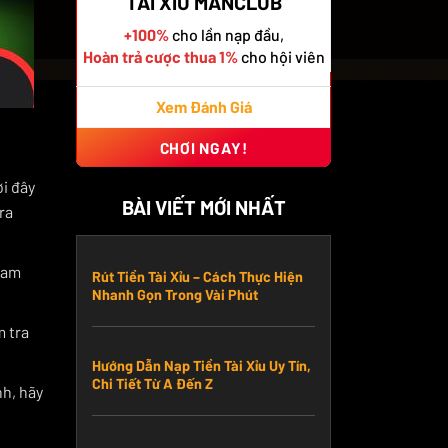
TÀI XỈU MANCLUB
+100%
cho lần nạp đầu,
Hoàn trả cược thua 1%
cho hội viên
Xem Đánh Giá
CHƠI NGAY!
ơi đây
BÀI VIẾT MỚI NHẤT
ra
ham
Rút Tiền Tài Xỉu – Cách Thực Hiện
Nhanh Gọn Trong Vài Phút
m tra
Hướng Dẫn Nạp Tiền Tài Xỉu Uy Tín,
Chi Tiết Từ A Đến Z
nh, hãy