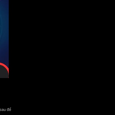
 sau để