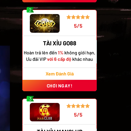
2
5/5
TÀI XỈU GO88
Hoàn trả lên đến
1%
không giới hạn,
Ưu đãi VIP
với 6 cấp độ
khác nhau
Xem Đánh Giá
CHƠI NGAY!
3
5/5