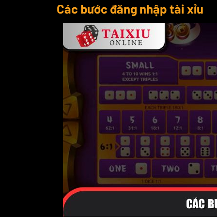
Các bước đăng nhập tài xỉu