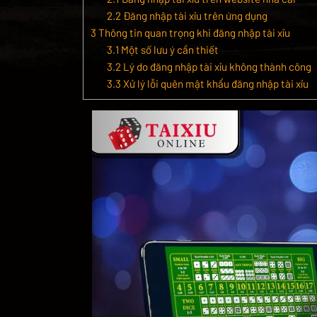
2.2
Đăng nhập tài xỉu trên ứng dụng
3
Thông tin quan trọng khi đăng nhập tài xỉu
3.1
Một số lưu ý cần thiết
3.2
Lý do đăng nhập tài xỉu không thành công
3.3
Xử lý lỗi quên mật khẩu đăng nhập tài xỉu