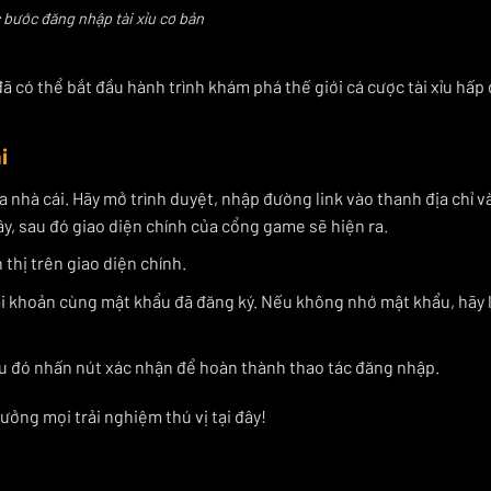
 bước đăng nhập tài xỉu cơ bản
ã có thể bắt đầu hành trình khám phá thế giới cá cược tài xỉu hấp 
i
 nhà cái. Hãy mở trình duyệt, nhập đường link vào thanh địa chỉ v
iây, sau đó giao diện chính của cổng game sẽ hiện ra.
thị trên giao diện chính.
ài khoản cùng mật khẩu đã đăng ký. Nếu không nhớ mật khẩu, hãy 
sau đó nhấn nút xác nhận để hoàn thành thao tác đăng nhập.
ưởng mọi trải nghiệm thú vị tại đây!