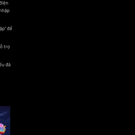
điện
 nhập
ập” để
ỗ trợ
Nếu đã