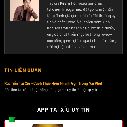
Tác giả
Kevin Hồ
, người sáng lập
taixiuonline.games
, đã tạo ra một nền
tảng đánh giá game tài xỉu đổi thưởng uy
tín và chất lượng. Với nhiều năm kinh
nghiệm trong ngành cá cược trực tuyến,
ông đã phát triển một hệ thống review
các cổng game giúp người chơi có những
trải nghiệm thú vị và an toàn.
TIN LIÊN QUAN
Rút Tiền Tài Xỉu – Cách Thực Hiện Nhanh Gọn Trong Vài Phút
Rút tiền tài xỉu tại hệ thống cổng game uy tín là một quy trình...
APP TÀI XỈU UY TÍN
1