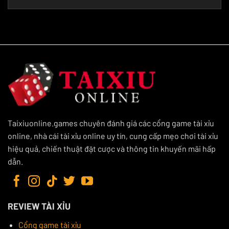
Taixiuonline.games chuyên đánh giá các cổng game tài xỉu
online, nhà cái tài xỉu online uy tín, cung cấp mẹo chơi tài xỉu
hiệu quả, chiến thuật đặt cược và thông tin khuyến mãi hấp
dẫn.
REVIEW TÀI XỈU
Cổng game tài xỉu