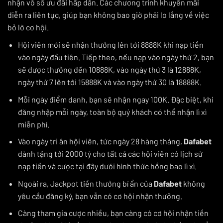
nhận vô số ưu đãi hấp dẫn. Các chương trình khuyến mãi
diễn ra liên tục, giúp bạn không bao giờ phải lo lắng về việc
bỏ lỡ cơ hội.
Hội viên mới sẽ nhận thưởng lên tới 8888K khi nạp tiền
vào ngày đầu tiên. Tiếp theo, nếu nạp vào ngày thứ 2, bạn
sẽ được thưởng đến 10888K, vào ngày thứ 3 là 12888K,
ngày thứ 7 lên tới 15888K và vào ngày thứ 30 là 18888K.
Mỗi ngày điểm danh, bạn sẽ nhận ngay 100K. Đặc biệt, khi
đăng nhập mỗi ngày, toàn bộ quý khách có thể nhận lì xì
miễn phí.
Vào ngày tri ân hội viên, tức ngày 28 hàng tháng,
Dafabet
dành tặng tới 2000 tỷ cho tất cả các hội viên có lịch sử
nạp tiền và cược tại đây dưới hình thức hồng bao lì xì.
Ngoài ra, Jackpot tiền thưởng bí ẩn của
Dafabet
không
yêu cầu đăng ký, bạn vẫn có cơ hội nhận thưởng.
Càng tham gia cược nhiều, bạn càng có cơ hội nhận tiền