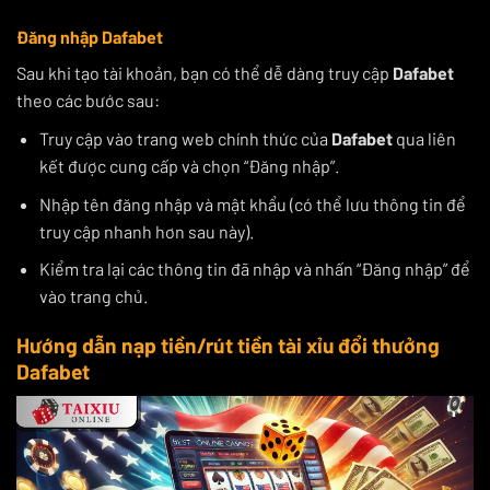
Đăng nhập Dafabet
Sau khi tạo tài khoản, bạn có thể dễ dàng truy cập
Dafabet
theo các bước sau:
Truy cập vào trang web chính thức của
Dafabet
qua liên
kết được cung cấp và chọn “Đăng nhập”.
Nhập tên đăng nhập và mật khẩu (có thể lưu thông tin để
truy cập nhanh hơn sau này).
Kiểm tra lại các thông tin đã nhập và nhấn “Đăng nhập” để
vào trang chủ.
Hướng dẫn nạp tiền/rút tiền tài xỉu đổi thưởng
Dafabet