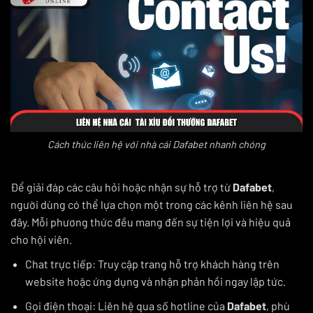
Cách thức liên hệ với nhà cái Dafabet nhanh chóng
Để giải đáp các câu hỏi hoặc nhận sự hỗ trợ từ
Dafabet
,
người dùng có thể lựa chọn một trong các kênh liên hệ sau
đây. Mỗi phương thức đều mang đến sự tiện lợi và hiệu quả
cho hội viên.
Chat trực tiếp: Truy cập trang hỗ trợ khách hàng trên
website hoặc ứng dụng và nhận phản hồi ngay lập tức.
Gọi điện thoại: Liên hệ qua số hotline của
Dafabet
, phù