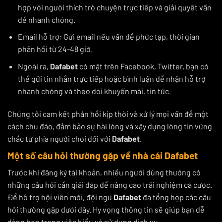
hợp với người thích trò chuyện trực tiếp và giải quyết vấn
đề nhanh chóng.
Email hỗ trợ: Gửi email nếu vấn đề phức tạp, thời gian
phản hồi từ 24-48 giờ.
Ngoài ra,
Dafabet
có mặt trên Facebook, Twitter, bạn có
thể gửi tin nhắn trực tiếp hoặc bình luận để nhận hỗ trợ
nhanh chóng và theo dõi khuyến mãi, tin tức.
Chúng tôi cam kết phản hồi kịp thời và xử lý mọi vấn đề một
cách chu đáo, đảm bảo sự hài lòng và xây dựng lòng tin vững
chắc từ phía người chơi đối với
Dafabet
.
Một số câu hỏi thường gặp về nhà cái Dafabet
Trước khi đăng ký tài khoản, nhiều người dùng thường có
những câu hỏi cần giải đáp để nâng cao trải nghiệm cá cược.
Để hỗ trợ hội viên mới, đội ngũ
Dafabet
đã tổng hợp các câu
hỏi thường gặp dưới đây. Hy vọng thông tin sẽ giúp bạn dễ
dàng hơn trong việc hiểu và sử dụng dịch vụ.