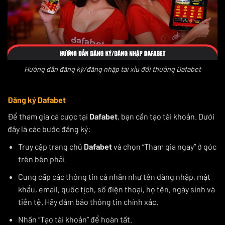
Hướng dẫn đăng ký/đăng nhập tài xỉu đổi thưởng Dafabet
Đăng ký Dafabet
Để tham gia cá cược tại
Dafabet
, bạn cần tạo tài khoản. Dưới
đây là các bước đăng ký:
Truy cập trang chủ
Dafabet
và chọn “Tham gia ngay” ở góc
trên bên phải.
Cung cấp các thông tin cá nhân như tên đăng nhập, mật
khẩu, email, quốc tịch, số điện thoại, họ tên, ngày sinh và
tiền tệ. Hãy đảm bảo thông tin chính xác.
Nhấn “Tạo tài khoản” để hoàn tất.