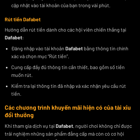
cập nhật vào tài khoản của bạn trong vài phút.
Rút tiền Dafabet
Hướng dẫn rút tiền dành cho các hội viên chiến thắng tại
Dafabet
:
Đăng nhập vào tài khoản
Dafabet
bằng thông tin chính
xác và chọn mục “Rút tiền”.
Cung cấp đầy đủ thông tin cần thiết, bao gồm số tiền
muốn rút.
Kiểm tra lại thông tin đã nhập và xác nhận yêu cầu rút
tiền.
Các chương trình khuyến mãi hiện có của tài xỉu
đổi thưởng
Khi tham gia dịch vụ tại
Dafabet
, người chơi không chỉ được
trải nghiệm những sản phẩm đẳng cấp mà còn có cơ hội