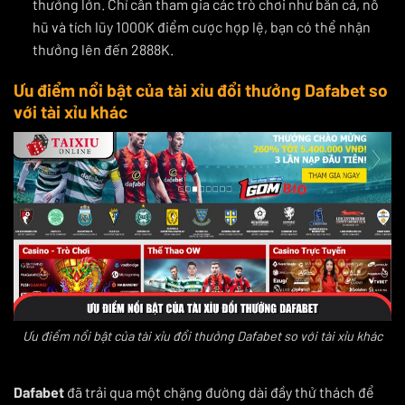
thưởng lớn. Chỉ cần tham gia các trò chơi như bắn cá, nổ
hũ và tích lũy 1000K điểm cược hợp lệ, bạn có thể nhận
thưởng lên đến 2888K.
Ưu điểm nổi bật của tài xỉu đổi thưởng Dafabet so
với tài xỉu khác
Ưu điểm nổi bật của tài xỉu đổi thưởng Dafabet so với tài xỉu khác
Dafabet
đã trải qua một chặng đường dài đầy thử thách để