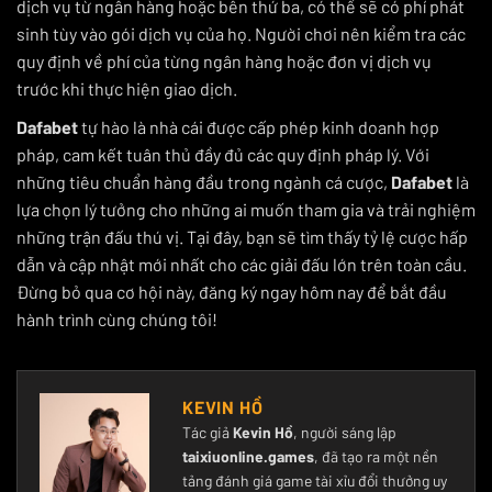
dịch vụ từ ngân hàng hoặc bên thứ ba, có thể sẽ có phí phát
sinh tùy vào gói dịch vụ của họ. Người chơi nên kiểm tra các
quy định về phí của từng ngân hàng hoặc đơn vị dịch vụ
trước khi thực hiện giao dịch.
Dafabet
tự hào là nhà cái được cấp phép kinh doanh hợp
pháp, cam kết tuân thủ đầy đủ các quy định pháp lý. Với
những tiêu chuẩn hàng đầu trong ngành cá cược,
Dafabet
là
lựa chọn lý tưởng cho những ai muốn tham gia và trải nghiệm
những trận đấu thú vị. Tại đây, bạn sẽ tìm thấy tỷ lệ cược hấp
dẫn và cập nhật mới nhất cho các giải đấu lớn trên toàn cầu.
Đừng bỏ qua cơ hội này, đăng ký ngay hôm nay để bắt đầu
hành trình cùng chúng tôi!
KEVIN HỒ
Tác giả
Kevin Hồ
, người sáng lập
taixiuonline.games
, đã tạo ra một nền
tảng đánh giá game tài xỉu đổi thưởng uy