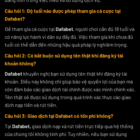
Câu hỏi 1: Độ tuổi nào được phép tham gia cá cược tại
Dafabet?
Để tham gia cá cược tại
Dafabet
, người chơi cần đủ 18 tuổi và
có năng lực hành vi dân sự đầy đủ. Việc tham gia khi chưa đủ
tuổi có thể dẫn đến những hậu quả pháp lý nghiêm trọng.
Câu hỏi 2: Có bắt buộc sử dụng tên thật khi đăng ký tài
khoản không?
Dafabet
khuyến nghị bạn sử dụng tên thật khi đăng ký tài
khoản. Điều này không chỉ giúp bảo vệ quyền lợi của bạn mà
còn đảm bảo các giao dịch tài chính được xác minh chính xác.
Tên thật sẽ được sử dụng trong quá trình xác thực các giao
dịch nạp tiền và rút tiền.
Câu hỏi 3: Giao dịch tại Dafabet có tốn phí không?
Tại
Dafabet,
giao dịch nạp và rút tiền trực tiếp qua hệ thống
của chúng tôi không tính phí. Tuy nhiên, nếu bạn sử dụng