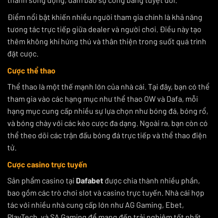
Điểm nổi bật khiến nhiều người tham gia chính là khả năng
tương tác trực tiếp giữa dealer và người chơi. Điều này tạo
thêm không khí hứng thú và thân thiện trong suốt quá trình
đặt cược.
Cược thể thao
Thể thao là một thế mạnh lớn của nhà cái. Tại đây, bạn có thể
tham gia vào các hạng mục như thể thao OW và Dafa, mỗi
hạng mục cung cấp nhiều sự lựa chọn như bóng đá, bóng rổ,
và bóng chày với các kèo cược đa dạng. Ngoài ra, bạn còn có
thể theo dõi các trận đấu bóng đá trực tiếp và thể thao điện
tử.
Cược casino trực tuyến
Sản phẩm casino tại
Dafabet
được chia thành nhiều phần,
bao gồm các trò chơi slot và casino trực tuyến. Nhà cái hợp
tác với nhiều nhà cung cấp lớn như AG Gaming, Ebet,
PlayTech, và SA Gaming để mang đến trải nghiệm tốt nhất.