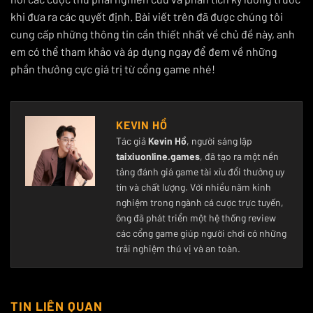
khi đưa ra các quyết định. Bài viết trên đã được chúng tôi
cung cấp những thông tin cần thiết nhất về chủ đề này, anh
em có thể tham khảo và áp dụng ngay để đem về những
phần thưởng cực giá trị từ cổng game nhé!
KEVIN HỒ
Tác giả
Kevin Hồ
, người sáng lập
taixiuonline.games
, đã tạo ra một nền
tảng đánh giá game tài xỉu đổi thưởng uy
tín và chất lượng. Với nhiều năm kinh
nghiệm trong ngành cá cược trực tuyến,
ông đã phát triển một hệ thống review
các cổng game giúp người chơi có những
trải nghiệm thú vị và an toàn.
TIN LIÊN QUAN