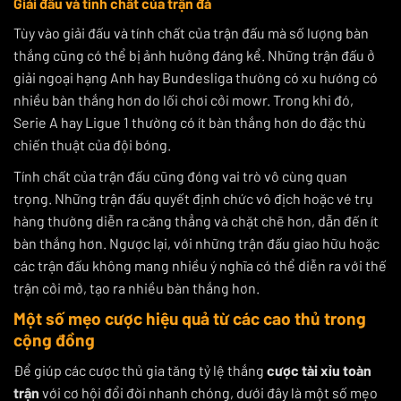
Giải đấu và tính chất của trận đá
Tùy vào giải đấu và tính chất của trận đấu mà số lượng bàn
thắng cũng có thể bị ảnh hưởng đáng kể. Những trận đấu ở
giải ngoại hạng Anh hay Bundesliga thường có xu hướng có
nhiều bàn thắng hơn do lối chơi cởi mowr. Trong khi đó,
Serie A hay Ligue 1 thường có ít bàn thắng hơn do đặc thù
chiến thuật của đội bóng.
Tính chất của trận đấu cũng đóng vai trò vô cùng quan
trọng. Những trận đấu quyết định chức vô địch hoặc vé trụ
hàng thường diễn ra căng thẳng và chặt chẽ hơn, dẫn đến ít
bàn thắng hơn. Ngược lại, với những trận đấu giao hữu hoặc
các trận đấu không mang nhiều ý nghĩa có thể diễn ra với thế
trận cởi mở, tạo ra nhiều bàn thắng hơn.
Một số mẹo cược hiệu quả từ các cao thủ trong
cộng đồng
Để giúp các cược thủ gia tăng tỷ lệ thắng
cược tài xỉu toàn
trận
với cơ hội đổi đời nhanh chóng, dưới đây là một số mẹo