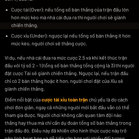
Cược tài (Over): nếu tổng số bàn thắng của trận đấu lớn
hơn mức kèo mà nhà cái đưa ra thì người chơi sẽ giành
chiến thắng.
Cược xỉu (Under): ngược lại nếu tổng số bàn thắng ít hơn
mức kèo, người chơi sẽ thắng cược.
Ví dụ, nếu nhà cái đưa ra mức cược 2.5 và khi kết thúc trận
đấu với tỷ số 2 – 1 (tổng số bàn thắng tổng cộng là 3) thì người
đặt cược Tài sẽ giành chiến thắng. Ngược lại, nếu trận đấu
chỉ có 2 bàn thắng hoặc ít hơn, người chơi đặt cửa Xỉu sẽ
giành chiến thắng.
Điểm nổi bật của
cược tài xỉu toàn trận
chủ yếu là do cách
chơi đơn giản, ngay cả những người mới bắt đầu vẫn có thể
tham gia được. Người chơi không cần quan tâm đội nào
thắng hay thua mà chỉ cần dự đoán tổng số bàn thắng trong
trận đấu đó. Điều này đã khiến cho hình thức cược này trở
nên linh hoạt hơn và dễ tiếp cận hơn với nhiều đối tượng