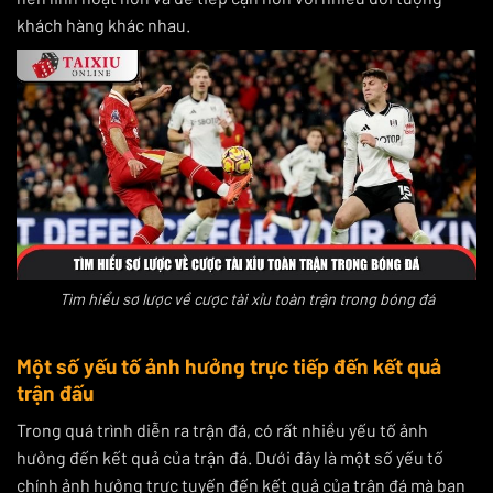
khách hàng khác nhau.
Tìm hiểu sơ lược về cược tài xỉu toàn trận trong bóng đá
Một số yếu tố ảnh hưởng trực tiếp đến kết quả
trận đấu
Trong quá trình diễn ra trận đá, có rất nhiều yếu tố ảnh
hưởng đến kết quả của trận đá. Dưới đây là một số yếu tố
chính ảnh hưởng trực tuyến đến kết quả của trận đá mà bạn