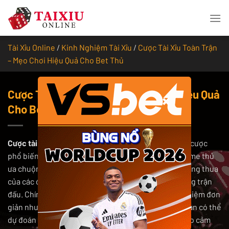
Skip
to
content
Tài Xỉu Online
/
Kinh Nghiệm Tài Xỉu
/
Cược Tài Xỉu Toàn Trận
– Mẹo Chơi Hiệu Quả Cho Bet Thủ
Cược Tài Xỉu Toàn Trận – Mẹo Chơi Hiệu Quả
×
Cho Bet Thủ
Cược tài xỉu toàn trận
là một trong những hình thức cược
phổ biến và được nhiều người chơi trong thế giới game thủ
ưa chuộng. Loại cược này không dựa vào kết quả thắng thua
của các đội bóng mà dựa vào tổng số bàn thắng trong trận
đấu. Chính vì vậy, cược tài xỉu luôn mang đến trải nghiệm đơn
giản nhưng đầy tính chiến thuật, người chơi hoàn toàn có thể
dự đoán dựa trên cơ sở dữ liệu thực tế thay vì dựa vào cảm