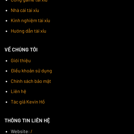
Nhà cái tài xỉu
Kinh nghiệm tài xỉu
Hướng dẫn tài xỉu
VỀ CHÚNG TÔI
Giới thiệu
Điều khoản sử dụng
Chính sách bảo mật
Liên hệ
Tác giả Kevin Hồ
THÔNG TIN LIÊN HỆ
Website:
/