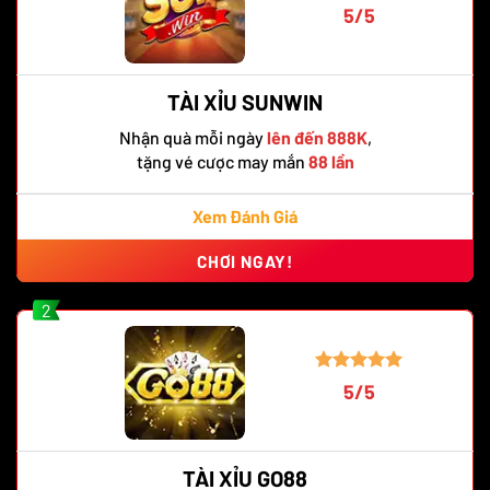
5/5
TÀI XỈU SUNWIN
Nhận quà mỗi ngày
lên đến 888K
,
tặng vé cược may mắn
88 lần
Xem Đánh Giá
CHƠI NGAY!
2
5/5
TÀI XỈU GO88