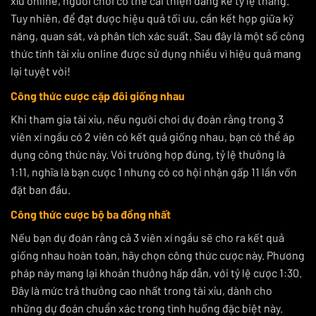
xỉu online, người chơi có thể cải thiện đáng kể tỷ lệ thắng.
Tuy nhiên, để đạt được hiệu quả tối ưu, cần kết hợp giữa kỹ
năng, quan sát, và phân tích xác suất. Sau đây là một số công
thức tính tài xỉu online được sử dụng nhiều vì hiệu quả mang
lại tuyệt vời!
Công thức cược cặp đôi giống nhau
Khi tham gia tài xỉu, nếu người chơi dự đoán rằng trong 3
viên xí ngầu có 2 viên có kết quả giống nhau, bạn có thể áp
dụng công thức này. Với trường hợp đúng, tỷ lệ thưởng là
1:11, nghĩa là bạn cược 1 nhưng có cơ hội nhận gấp 11 lần vốn
đặt ban đầu.
Công thức cược bộ ba đồng nhất
Nếu bạn dự đoán rằng cả 3 viên xí ngầu sẽ cho ra kết quả
giống nhau hoàn toàn, hãy chọn công thức cược này. Phương
pháp này mang lại khoản thưởng hấp dẫn, với tỷ lệ cược 1:30.
Đây là mức trả thưởng cao nhất trong tài xỉu, dành cho
những dự đoán chuẩn xác trong tình huống đặc biệt này.