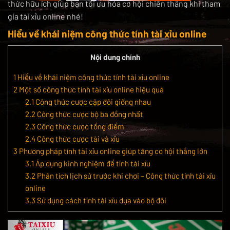
thức hữu ích giúp bạn tối ưu hóa cơ hội chiến thắng khi tham
gia tài xỉu online nhé!
Hiểu về khái niệm công thức tính tài xỉu online
Nội dung chính
1
Hiểu về khái niệm công thức tính tài xỉu online
2
Một số công thức tính tài xỉu online hiệu quả
2.1
Công thức cược cặp đôi giống nhau
2.2
Công thức cược bộ ba đồng nhất
2.3
Công thức cược tổng điểm
2.4
Công thức cược tài và xỉu
3
Phương pháp tính tài xỉu online giúp tăng cơ hội thắng lớn
3.1
Áp dụng kinh nghiệm để tính tài xỉu
3.2
Phân tích lịch sử trước khi chơi – Công thức tính tài xỉu
online
3.3
Sử dụng cách tính tài xỉu dựa vào bộ đôi