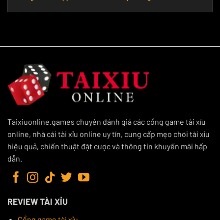
Taixiuonline.games chuyên đánh giá các cổng game tài xỉu
online, nhà cái tài xỉu online uy tín, cung cấp mẹo chơi tài xỉu
hiệu quả, chiến thuật đặt cược và thông tin khuyến mãi hấp
dẫn.
REVIEW TÀI XỈU
Cổng game tài xỉu