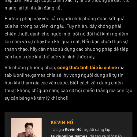
mang lại lợi nhuận đáng kể.
Phương pháp này yêu cầu người chơi phỏng đoán kết quả
của hai trong ba viên xí ngầu. Tuy nhiên, đây không phải
chiến thuật dành cho người mới bởi nó đòi hỏi kinh nghiệm
lâu năm và sự nhạy bén khi quan sát. Nếu bạn chưa thực sự
thành thạo, hãy cân nhắc sử dụng các phương pháp dễ tiếp
cận hơn trước khi thử sức với hình thức này.
Với những phương pháp,
công thức tính tài xỉu online
mà
taixiuonline.games chia sẻ, hy vọng người dùng sẽ tự tin
hơn khi tham gia các ván cược. Biết cách vận dụng chiến
thuật không chỉ giúp nâng cao cơ hội chiến thắng mà còn tạo
sự cân bằng về tâm lý khi chơi!
KEVIN HỒ
Tác giả
Kevin Hồ
, người sáng lập
taixiuonline.games
, đã tạo ra một nền