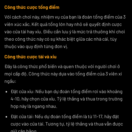
Công thức cược tổng điểm
Với cách chơi này, nhiệm vụ của bạn là đoán tổng điểm của 3
viên xúc xắc. Kết quả tổng lớn hay nhỏ sẽ quyết định cược
vào cửa tài hay xỉu. Điều cần lưu ý là mức trả thưởng khi chơi
theo công thức này có sự khác biệt giữa các nhà cái, tùy
thuộc vào quy định từng đơn vị.
Công thức cược tài và xỉu
Đây là công thức phổ biến và quen thuộc với người chơi ở
mọi cấp độ. Công thức này dựa vào tổng điểm của 3 viên xí
ngầu:
Đặt cửa xỉu: Nếu bạn dự đoán tổng điểm rơi vào khoảng
4-10, hãy chọn cửa xỉu. Tỷ lệ thắng và thua trong trường
hợp này là ngang nhau.
Đặt cửa tài: Nếu dự đoán tổng điểm là từ 11-17, hãy đặt
cược vào cửa tài. Tương tự, tỷ lệ thắng và thua vẫn được
giữ cân bằng.