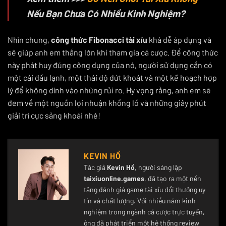
Nếu Bạn Chưa Có Nhiều Kinh Nghiệm?
Nhìn chung,
công thức Fibonacci tài xỉu
khá dễ áp dụng và
sẽ giúp anh em thắng lớn khi tham gia cá cược. Để công thức
này phát huy đúng công dụng của nó, người sử dụng cần có
một cái đầu lạnh, một thái độ dứt khoát và một kế hoạch hợp
lý để không dính vào những rủi ro. Hy vọng rằng, anh em sẽ
đem về một nguồn lợi nhuận khổng lồ và những giây phút
giải trí cực sảng khoái nhé!
KEVIN HỒ
Tác giả
Kevin Hồ
, người sáng lập
taixiuonline.games
, đã tạo ra một nền
tảng đánh giá game tài xỉu đổi thưởng uy
tín và chất lượng. Với nhiều năm kinh
nghiệm trong ngành cá cược trực tuyến,
ông đã phát triển một hệ thống review