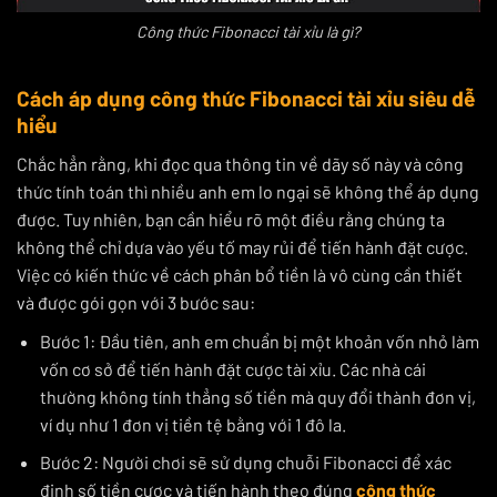
Công thức Fibonacci tài xỉu là gì?
Cách áp dụng công thức Fibonacci tài xỉu siêu dễ
hiểu
Chắc hẳn rằng, khi đọc qua thông tin về dãy số này và công
thức tính toán thì nhiều anh em lo ngại sẽ không thể áp dụng
được. Tuy nhiên, bạn cần hiểu rõ một điều rằng chúng ta
không thể chỉ dựa vào yếu tố may rủi để tiến hành đặt cược.
Việc có kiến thức về cách phân bổ tiền là vô cùng cần thiết
và được gói gọn với 3 bước sau:
Bước 1: Đầu tiên, anh em chuẩn bị một khoản vốn nhỏ làm
vốn cơ sở để tiến hành đặt cược tài xỉu. Các nhà cái
thường không tính thẳng số tiền mà quy đổi thành đơn vị,
ví dụ như 1 đơn vị tiền tệ bằng với 1 đô la.
Bước 2: Người chơi sẽ sử dụng chuỗi Fibonacci để xác
định số tiền cược và tiến hành theo đúng
công thức