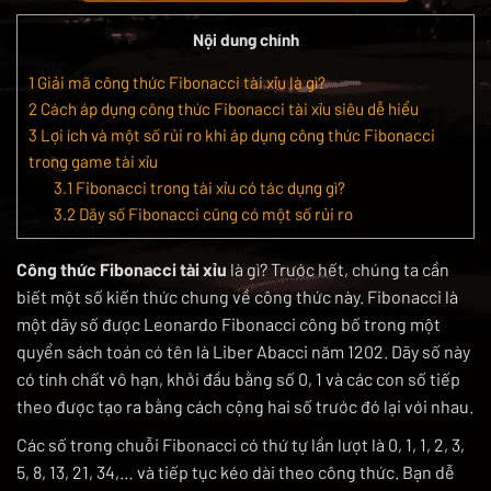
Nội dung chính
1
Giải mã công thức Fibonacci tài xỉu là gì?
2
Cách áp dụng công thức Fibonacci tài xỉu siêu dễ hiểu
3
Lợi ích và một số rủi ro khi áp dụng công thức Fibonacci
trong game tài xỉu
3.1
Fibonacci trong tài xỉu có tác dụng gì?
3.2
Dãy số Fibonacci cũng có một số rủi ro
Công thức Fibonacci tài xỉu
là gì? Trước hết, chúng ta cần
biết một số kiến thức chung về công thức này. Fibonacci là
một dãy số được Leonardo Fibonacci công bố trong một
quyển sách toán có tên là Liber Abacci năm 1202. Dãy số này
có tính chất vô hạn, khởi đầu bằng số 0, 1 và các con số tiếp
theo được tạo ra bằng cách cộng hai số trước đó lại với nhau.
Các số trong chuỗi Fibonacci có thứ tự lần lượt là 0, 1, 1, 2, 3,
5, 8, 13, 21, 34,… và tiếp tục kéo dài theo công thức. Bạn dễ