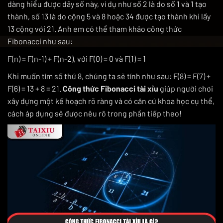
dàng hiểu được dãy số này, ví dụ như số 2 là do số 1 và 1 tạo
thành, số 13 là do cộng 5 và 8 hoặc 34 được tạo thành khi lấy
13 cộng với 21. Anh em có thể tham khảo công thức
Fibonacci như sau:
F(n) = F(n-1) + F(n-2), với F(0) = 0 và F(1) = 1
Khi muốn tìm số thứ 8, chúng ta sẽ tính như sau: F(8) = F(7) +
F(6) = 13 + 8 = 21.
Công thức Fibonacci tài xỉu
giúp người chơi
xây dựng một kế hoạch rõ ràng và có căn cứ khoa học cụ thể,
cách áp dụng sẽ được nêu rõ trong phần tiếp theo!