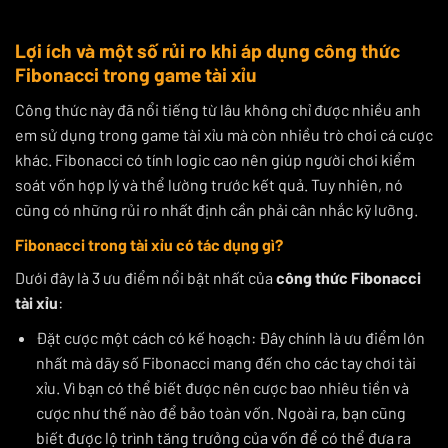
Lợi ích và một số rủi ro khi áp dụng công thức
Fibonacci trong game tài xỉu
Công thức này đã nổi tiếng từ lâu không chỉ được nhiều anh
em sử dụng trong game tài xỉu mà còn nhiều trò chơi cá cược
khác. Fibonacci có tính logic cao nên giúp người chơi kiểm
soát vốn hợp lý và thể lường trước kết quả. Tuy nhiên, nó
cũng có những rủi ro nhất định cần phải cân nhắc kỹ lưỡng.
Fibonacci trong tài xỉu có tác dụng gì?
Dưới đây là 3 ưu điểm nổi bật nhất của
công thức Fibonacci
tài xỉu
:
Đặt cược một cách có kế hoạch: Đây chính là ưu điểm lớn
nhất mà dãy số Fibonacci mang đến cho các tay chơi tài
xỉu. Vì bạn có thể biết được nên cược bao nhiêu tiền và
cược như thế nào để bảo toàn vốn. Ngoài ra, bạn cũng
biết được lộ trình tăng trưởng của vốn để có thể đưa ra