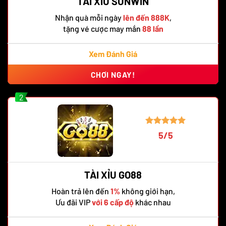
TÀI XỈU SUNWIN
Nhận quà mỗi ngày
lên đến 888K
,
tặng vé cược may mắn
88 lần
Xem Đánh Giá
CHƠI NGAY!
2
5/5
TÀI XỈU GO88
Hoàn trả lên đến
1%
không giới hạn,
Ưu đãi VIP
với 6 cấp độ
khác nhau