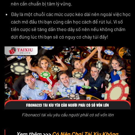
nên cần chuẩn bị tâm lý vững.
Đây là một chuỗi các mức cược kéo dài nên ngoài việc học
cách mở đầu thì bạn cũng cần học cách để rút lui. Vì số
tiền cược sẽ tăng dần theo dãy số nên nếu không chấm
dứt đúng lúc thì bạn sẽ có nguy cơ cháy túi đấy!
Fibonacci tài xỉu yêu cầu người phải có số vốn lớn
Xem thêm >>>
Có Nên Chơi Tài Xỉu Không