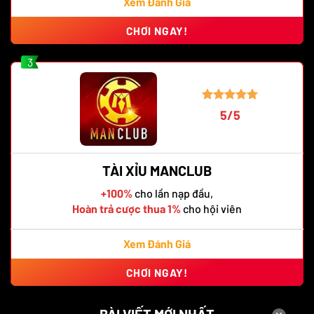
Xem Đánh Giá
CHƠI NGAY!
3
5/5
TÀI XỈU MANCLUB
+100%
cho lần nạp đầu,
Hoàn trả cược thua 1%
cho hội viên
Xem Đánh Giá
CHƠI NGAY!
BÀI VIẾT MỚI NHẤT