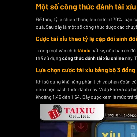
Một số công thức đánh tài xỉu
Để tăng tỷ lệ chiến thắng lên mức từ 70%, bạn c
quả. Sau đây là một số công thức được các chuy
Cược tài xỉu theo tỷ lệ cặp đôi sinh đôi
Trong một ván chơi
tài xỉu
bất kỳ, nếu bạn có đủ 
thể sử dụng
công thức đánh tài xỉu online
này. T
Lựa chọn cược tài xỉu bằng bộ 3 đồng
Khi sử dụng khả năng phân tích và phán đoán của
nên chọn cách thức đánh này. Vì độ khó và độ h
khoảng 1:46 đến 1:64. Đây được xem là mức trả t