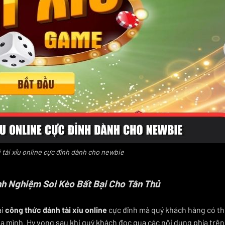
tài xỉu online cực đỉnh dành cho newbie
nh Nghiệm Soi Kèo Bất Bại Cho Tân Thủ
ài
công thức đánh tài xỉu online
cực đỉnh mà quý khách hàng có t
 mình. Hy vọng sau khi quý khách đọc qua các nội dung phía trên