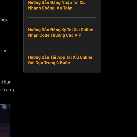
Hướng Dẫn Đăng Nhập Tài Xỉu
Nhanh Chóng, An Toàn
hiệu
Hướng Dẫn Đăng Ký Tài Xỉu Online
Nhận Code Thưởng Cực VIP
ì có
Hướng Dẫn Tải App Tài Xỉu Online
Gói Gọn Trong 4 Bước
hì bạn
m trong