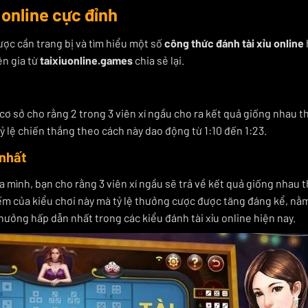
 online cực đỉnh
ược cần trang bị và tìm hiểu một số
công thức đánh tài xỉu online
ên gia từ
taixiuonline.games
chia sẻ lại.
cơ sở cho rằng 2 trong 3 viên xí ngầu cho ra kết quả giống nhau th
ỷ lệ chiến thắng theo cách này dao động từ 1:10 đến 1:23.
 nhất
 mình, bạn cho rằng 3 viên xí ngầu sẽ trả về kết quả giống nhau t
iếm của kiểu chơi này mà tỷ lệ thưởng cược được tăng đáng kể, nằ
hưởng hấp dẫn nhất trong các kiểu đánh tài xỉu online hiện nay.