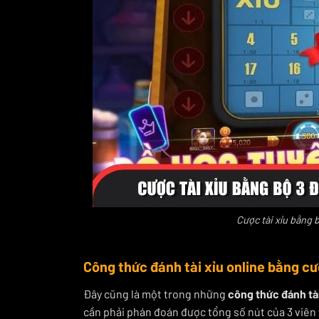
Cược tài xỉu bằng
Công thức đánh tài xỉu online bằng c
Đây cũng là một trong những
công thức đánh tài
cần phải phán đoán được tổng số nút của 3 viên x