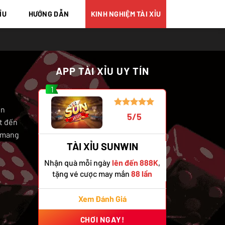
ỈU
HƯỚNG DẪN
KINH NGHIỆM TÀI XỈU
APP TÀI XỈU UY TÍN
1
ến
5/5
t đến
 mang
TÀI XỈU SUNWIN
Nhận quà mỗi ngày
lên đến 888K
,
tặng vé cược may mắn
88 lần
Xem Đánh Giá
CHƠI NGAY!