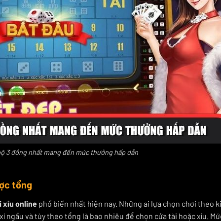
 bộ 3 đồng nhất mang đến mức thưởng hấp dẫn
ược tổng
 xỉu online
phổ biến nhất hiện nay. Những ai lựa chọn chơi theo k
í ngầu và tùy theo tổng là bao nhiêu để chọn cửa tài hoặc xỉu. Mứ