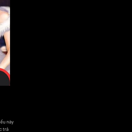
iểu này
c trả