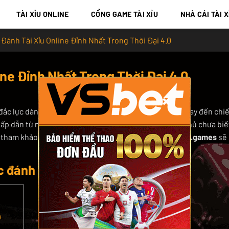
TÀI XỈU ONLINE
CỔNG GAME TÀI XỈU
NHÀ CÁI TÀI X
Đánh Tài Xỉu Online Đỉnh Nhất Trong Thời Đại 4.0
ne Đỉnh Nhất Trong Thời Đại 4.0
×
ợ đắc lực dành cho những bet thủ nào tham vọng chạm tay đến chi
ấp dẫn từ nhà cái. Nhưng đâu đó vẫn còn nhiều cược thủ chưa biế
ể tham khảo. Trong bài viết sau, trang cược
taixiuonline.games
sẽ
 đánh tài xỉu online
e