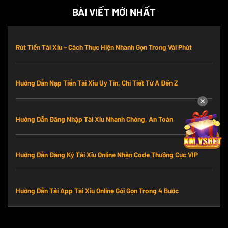
BÀI VIẾT MỚI NHẤT
Rút Tiền Tài Xỉu – Cách Thực Hiện Nhanh Gọn Trong Vài Phút
Hướng Dẫn Nạp Tiền Tài Xỉu Uy Tín, Chi Tiết Từ A Đến Z
✕
Hướng Dẫn Đăng Nhập Tài Xỉu Nhanh Chóng, An Toàn
Hướng Dẫn Đăng Ký Tài Xỉu Online Nhận Code Thưởng Cực VIP
Hướng Dẫn Tải App Tài Xỉu Online Gói Gọn Trong 4 Bước