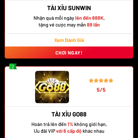
TÀI XỈU SUNWIN
Nhận quà mỗi ngày
lên đến 888K
,
tặng vé cược may mắn
88 lần
Xem Đánh Giá
CHƠI NGAY!
2
5/5
TÀI XỈU GO88
Hoàn trả lên đến
1%
không giới hạn,
Ưu đãi VIP
với 6 cấp độ
khác nhau