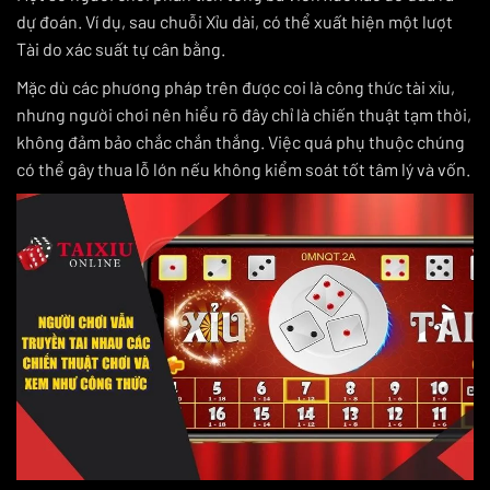
dự đoán. Ví dụ, sau chuỗi Xỉu dài, có thể xuất hiện một lượt
Tài do xác suất tự cân bằng.
Mặc dù các phương pháp trên được coi là công thức tài xỉu,
nhưng người chơi nên hiểu rõ đây chỉ là chiến thuật tạm thời,
không đảm bảo chắc chắn thắng. Việc quá phụ thuộc chúng
có thể gây thua lỗ lớn nếu không kiểm soát tốt tâm lý và vốn.