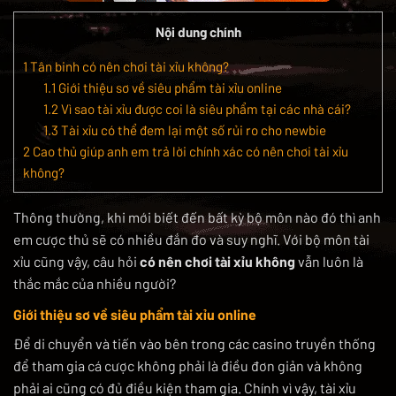
Nội dung chính
1
Tân binh có nên chơi tài xỉu không?
1.1
Giới thiệu sơ về siêu phẩm tài xỉu online
1.2
Vì sao tài xỉu được coi là siêu phẩm tại các nhà cái?
1.3
Tài xỉu có thể đem lại một số rủi ro cho newbie
2
Cao thủ giúp anh em trả lời chính xác có nên chơi tài xỉu
không?
Thông thường, khi mới biết đến bất kỳ bộ môn nào đó thì anh
em cược thủ sẽ có nhiều đắn đo và suy nghĩ. Với bộ môn tài
xỉu cũng vậy, câu hỏi
có nên chơi tài xỉu không
vẫn luôn là
thắc mắc của nhiều người?
Giới thiệu sơ về siêu phẩm tài xỉu online
Để di chuyển và tiến vào bên trong các casino truyền thống
để tham gia cá cược không phải là điều đơn giản và không
phải ai cũng có đủ điều kiện tham gia. Chính vì vậy, tài xỉu