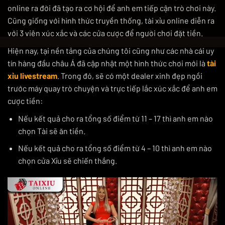
online ra đời đã tạo ra cơ hội để anh em tiếp cận trò chơi này.
Cũng giống với hình thức truyền thống, tài xỉu online diễn ra
với 3 viên xúc xắc và các cửa cược để người chơi đặt tiền.
Hiện nay, tại nền tảng của chúng tôi cũng như các nhà cái uy
tín hàng đầu châu Á đã cập nhật một hình thức chơi mới là
tài
xỉu livestream
. Trong đó, sẽ có một dealer xinh đẹp ngồi
trước máy quay trò chuyện và trực tiếp lắc xúc xắc để anh em
cược tiền:
Nếu kết quả cho ra tổng số điểm từ 11 – 17 thì anh em nào
chọn Tài sẽ ăn tiền.
Nếu kết quả cho ra tổng số điểm từ 4 – 10 thì anh em nào
chọn cửa Xỉu sẽ chiến thắng.