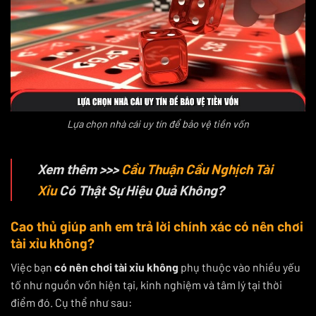
Lựa chọn nhà cái uy tín để bảo vệ tiền vốn
Xem thêm >>>
Cầu Thuận Cầu Nghịch Tài
Xỉu
Có Thật Sự Hiệu Quả Không?
Cao thủ giúp anh em trả lời chính xác có nên chơi
tài xỉu không?
Việc bạn
có nên chơi tài xỉu không
phụ thuộc vào nhiều yếu
tố như nguồn vốn hiện tại, kinh nghiệm và tâm lý tại thời
điểm đó. Cụ thể như sau: