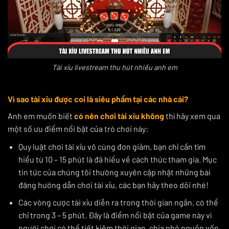
Tài xỉu livestream thu hút nhiều anh em
Vì sao tài xỉu được coi là siêu phẩm tại các nhà cái?
Anh em muốn biết
có nên chơi tài xỉu không
thì hãy xem qua
một số ưu điểm nổi bật của trò chơi này:
Quy luật chơi tài xỉu vô cùng đơn giảm, bạn chỉ cần tìm
hiểu từ 10 – 15 phút là đã hiểu về cách thức tham gia. Mục
tin tức của chúng tôi thường xuyên cập nhật những bài
đăng hướng dẫn chơi tài xỉu, các bạn hãy theo dõi nhé!
Các vòng cược tài xỉu diễn ra trong thời gian ngắn, có thể
chỉ trong 3 – 5 phút. Đây là điểm nổi bật của game này vì
người chơi có thể tiết kiệm thời gian, chia nhỏ nguồn vốn