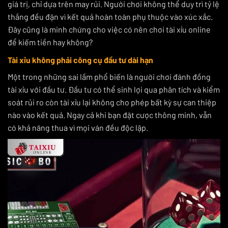
giá trị, chỉ dựa trên may rủi. Người chơi không thể duy trì tỷ lệ
thắng đều đặn vì kết quả hoàn toàn phụ thuộc vào xúc xắc.
Đây cũng là minh chứng cho việc có nên chơi tài xỉu online
để kiếm tiền hay không?
Tài xỉu không phải công cụ đầu tư dài hạn
Một trong những sai lầm phổ biến là người chơi đánh đồng
tài xỉu với đầu tư. Đầu tư có thể sinh lợi qua phân tích và kiểm
soát rủi ro còn tài xỉu lại không cho phép bất kỳ sự can thiệp
nào vào kết quả. Ngay cả khi bạn đặt cược thông minh, vẫn
có khả năng thua vì mọi ván đều độc lập.