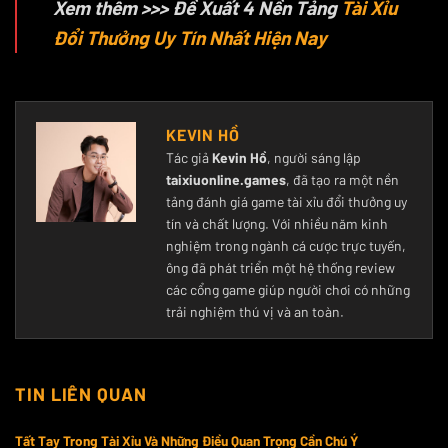
Xem thêm >>> Đề Xuất 4 Nền Tảng
Tài Xỉu
Đổi Thưởng Uy Tín Nhất Hiện Nay
KEVIN HỒ
Tác giả
Kevin Hồ
, người sáng lập
taixiuonline.games
, đã tạo ra một nền
tảng đánh giá game tài xỉu đổi thưởng uy
tín và chất lượng. Với nhiều năm kinh
nghiệm trong ngành cá cược trực tuyến,
ông đã phát triển một hệ thống review
các cổng game giúp người chơi có những
trải nghiệm thú vị và an toàn.
TIN LIÊN QUAN
Tất Tay Trong Tài Xỉu Và Những Điều Quan Trọng Cần Chú Ý