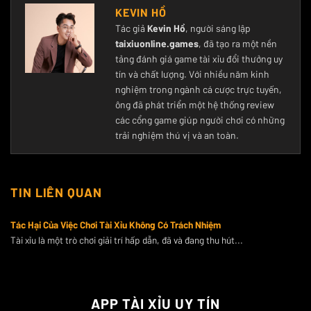
KEVIN HỒ
Tác giả
Kevin Hồ
, người sáng lập
taixiuonline.games
, đã tạo ra một nền
tảng đánh giá game tài xỉu đổi thưởng uy
tín và chất lượng. Với nhiều năm kinh
nghiệm trong ngành cá cược trực tuyến,
ông đã phát triển một hệ thống review
các cổng game giúp người chơi có những
trải nghiệm thú vị và an toàn.
TIN LIÊN QUAN
Tác Hại Của Việc Chơi Tài Xỉu Không Có Trách Nhiệm
Tài xỉu là một trò chơi giải trí hấp dẫn, đã và đang thu hút...
APP TÀI XỈU UY TÍN