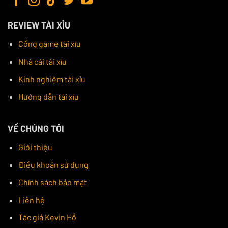
REVIEW TÀI XỈU
Cổng game tài xỉu
Nhà cái tài xỉu
Kinh nghiệm tài xỉu
Hướng dẫn tài xỉu
VỀ CHÚNG TÔI
Giới thiệu
Điều khoản sử dụng
Chính sách bảo mật
Liên hệ
Tác giả Kevin Hồ