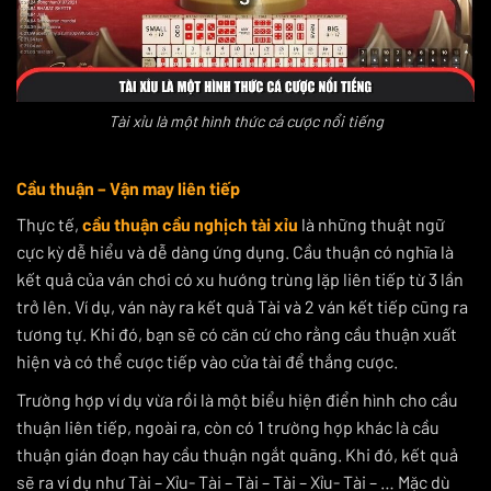
Tài xỉu là một hình thức cá cược nổi tiếng
Cầu thuận – Vận may liên tiếp
Thực tế,
cầu thuận cầu nghịch tài xỉu
là những thuật ngữ
cực kỳ dễ hiểu và dễ dàng ứng dụng. Cầu thuận có nghĩa là
kết quả của ván chơi có xu hướng trùng lặp liên tiếp từ 3 lần
trở lên. Ví dụ, ván này ra kết quả Tài và 2 ván kết tiếp cũng ra
tương tự. Khi đó, bạn sẽ có căn cứ cho rằng cầu thuận xuất
hiện và có thể cược tiếp vào cửa tài để thắng cược.
Trường hợp ví dụ vừa rồi là một biểu hiện điển hình cho cầu
thuận liên tiếp, ngoài ra, còn có 1 trường hợp khác là cầu
thuận gián đoạn hay cầu thuận ngắt quãng. Khi đó, kết quả
sẽ ra ví dụ như Tài – Xỉu- Tài – Tài – Tài – Xỉu- Tài – … Mặc dù