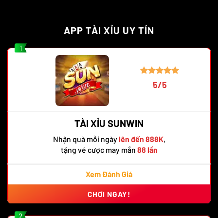
APP TÀI XỈU UY TÍN
1
5/5
TÀI XỈU SUNWIN
Nhận quà mỗi ngày
lên đến 888K
,
tặng vé cược may mắn
88 lần
Xem Đánh Giá
CHƠI NGAY!
2