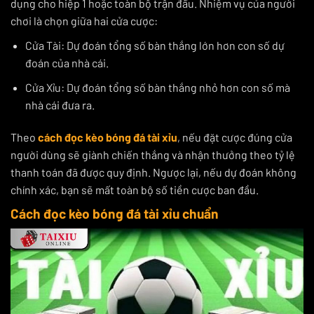
dụng cho hiệp 1 hoặc toàn bộ trận đấu. Nhiệm vụ của người
chơi là chọn giữa hai cửa cược:
Cửa Tài: Dự đoán tổng số bàn thắng lớn hơn con số dự
đoán của nhà cái.
Cửa Xỉu: Dự đoán tổng số bàn thắng nhỏ hơn con số mà
nhà cái đưa ra.
Theo
cách đọc kèo bóng đá tài xỉu
, nếu đặt cược đúng cửa
người dùng sẽ giành chiến thắng và nhận thưởng theo tỷ lệ
thanh toán đã được quy định. Ngược lại, nếu dự đoán không
chính xác, bạn sẽ mất toàn bộ số tiền cược ban đầu.
Cách đọc kèo bóng đá tài xỉu chuẩn