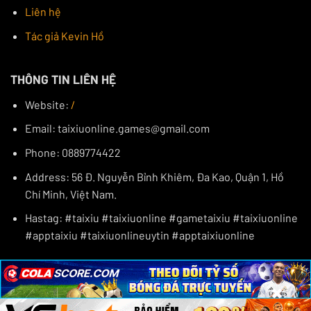
Liên hệ
Tác giả Kevin Hồ
THÔNG TIN LIÊN HỆ
Website:
/
Email:
taixiuonline.games@gmail.com
Phone: 0889774422
Address: 56 Đ. Nguyễn Bỉnh Khiêm, Đa Kao, Quận 1, Hồ
Chí Minh, Việt Nam.
Hastag: #taixiu #taixiuonline #gametaixiu #taixiuonline
#apptaixiu #taixiuonlineuytin #apptaixiuonline
×
×
×
Copyright 2025 © Tài Xỉu Online