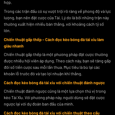
hợp.
Trong các trận đấu có sự vượt trội rõ ràng về phong độ và lực
lượng, bạn nên đặt cược cửa Tài. Lý do là bởi những trận này
thường xuất hiện nhiều bàn thắng, với khoảng cách tỷ số
lớn.
Chiến thuật gấp thếp – Cách đọc kèo bóng đá tài xỉu làm
giàu nhanh
Chiến thuật gấp thếp là một phương pháp đặt cược thường
được nhiều hội viên áp dụng. Theo cách này, bạn sẽ tăng gấp
đôi số tiền cược sau mỗi lần thua. Mục tiêu là bù lại các
khoản lỗ trước đó và tạo lợi nhuận khi thắng.
Cách đọc kèo bóng đá tài xỉu với chiến thuật đánh ngược
Chiến thuật đánh ngược cũng là một lựa chọn thú vị trong
kèo Tài Xỉu. Với phương pháp này, người dùng sẽ đặt cược
ngược lại với dự đoán ban đầu của mình.
Cách đọc kèo bóng đá tài xỉu với c
hiến thuật theo cầu