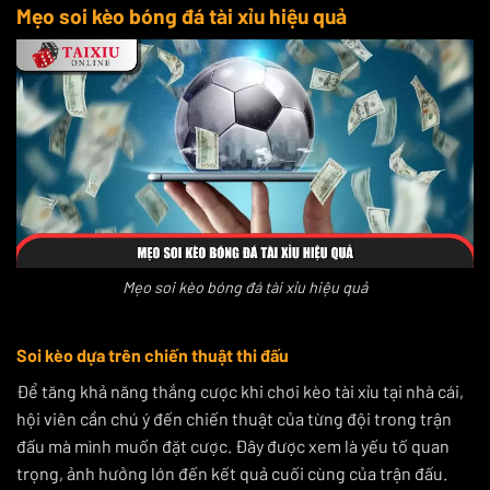
Mẹo soi kèo bóng đá tài xỉu hiệu quả
Mẹo soi kèo bóng đá tài xỉu hiệu quả
Soi kèo dựa trên chiến thuật thi đấu
Để tăng khả năng thắng cược khi chơi kèo tài xỉu tại nhà cái,
hội viên cần chú ý đến chiến thuật của từng đội trong trận
đấu mà mình muốn đặt cược. Đây được xem là yếu tố quan
trọng, ảnh hưởng lớn đến kết quả cuối cùng của trận đấu.