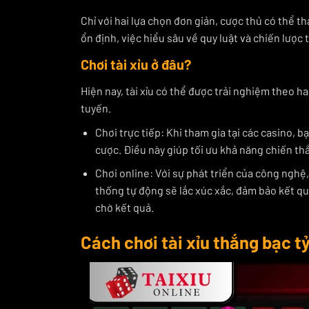
Chỉ với hai lựa chọn đơn giản, cược thủ có thể 
ổn định, việc hiểu sâu về quy luật và chiến lược 
Chơi tài xỉu ở đâu?
Hiện nay, tài xỉu có thể được trải nghiệm theo ha
tuyến.
Chơi trực tiếp: Khi tham gia tại các casino, 
cược. Điều này giúp tối ưu khả năng chiến th
Chơi online: Với sự phát triển của công nghệ, 
thống tự động sẽ lắc xúc xắc, đảm bảo kết qu
chờ kết quả.
Cách chơi tài xỉu thắng bạc t