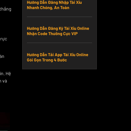
Hướng Dẫn Đăng Nhập Tài Xỉu
Nhanh Chóng, An Toàn
 thắng
Hướng Dẫn Đăng Ký Tài Xỉu Online
Nhận Code Thưởng Cực VIP
trực
Hướng Dẫn Tải App Tài Xỉu Online
ván
Gói Gọn Trong 4 Bước
ín. Hệ
n và