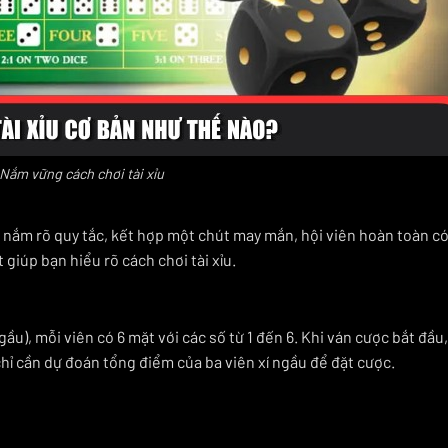
Nắm vững cách chơi tài xỉu
ần nắm rõ quy tắc, kết hợp một chút may mắn, hội viên hoàn toàn c
 giúp bạn hiểu rõ cách chơi tài xỉu.
gầu), mỗi viên có 6 mặt với các số từ 1 đến 6. Khi ván cược bắt đầu
chỉ cần dự đoán tổng điểm của ba viên xí ngầu để đặt cược.