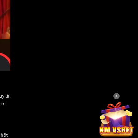
uy tín
✕
chí
chốt