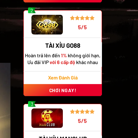
2
5/5
TÀI XỈU GO88
Hoàn trả lên đến
1%
không giới hạn,
Ưu đãi VIP
với 6 cấp độ
khác nhau
Xem Đánh Giá
CHƠI NGAY!
3
5/5