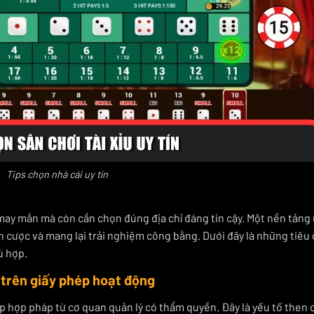
Tips chọn nhà cái uy tín
 may mắn mà còn cần chọn đúng địa chỉ đáng tin cậy. Một nền tảng 
n cược và mang lại trải nghiệm công bằng. Dưới đây là những tiêu 
ù hợp.
 trên giấy phép hoạt động
ép hợp pháp từ cơ quan quản lý có thẩm quyền. Đây là yếu tố then 