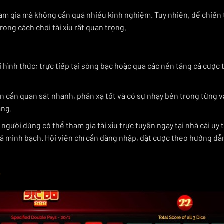
tham gia mà không cần quá nhiều kinh nghiệm. Tuy nhiên, để chiến
trong cách chơi tài xỉu rất quan trọng.
i hình thức: trực tiếp tại sòng bạc hoặc qua các nền tảng cá cược 
bạn cần quan sát nhanh, phản xạ tốt và có sự nhạy bén trong từng 
ắng.
người dùng có thể tham gia tài xỉu trực tuyến ngay tại nhà cái uy t
ả minh bạch. Hội viên chỉ cần đăng nhập, đặt cược theo hướng dẫ
ỷ