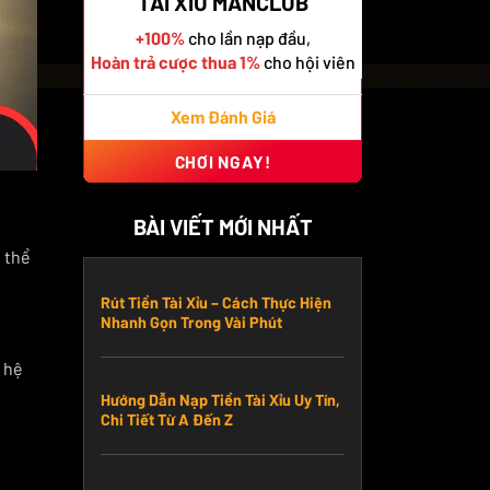
TÀI XỈU MANCLUB
+100%
cho lần nạp đầu,
Hoàn trả cược thua 1%
cho hội viên
Xem Đánh Giá
CHƠI NGAY!
BÀI VIẾT MỚI NHẤT
ó thể
Rút Tiền Tài Xỉu – Cách Thực Hiện
Nhanh Gọn Trong Vài Phút
, hệ
Hướng Dẫn Nạp Tiền Tài Xỉu Uy Tín,
Chi Tiết Từ A Đến Z