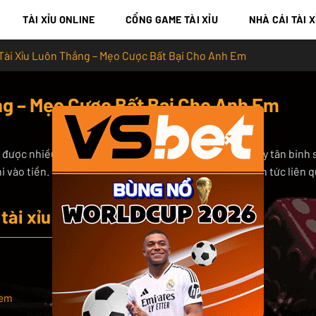
TÀI XỈU ONLINE
CỔNG GAME TÀI XỈU
NHÀ CÁI TÀI X
Tài Xỉu Luôn Thắng – Mẹo Cược Bất Bại Cho Anh Em
ng – Mẹo Cược Bất Bại Cho Anh Em
×
ề được nhiều hội viên quan tâm. Thông qua các bí kíp này tân binh 
i vào tiền. Mời các bạn cùng chúng tôi khám phá các tin tức liên 
tài xỉu
 em