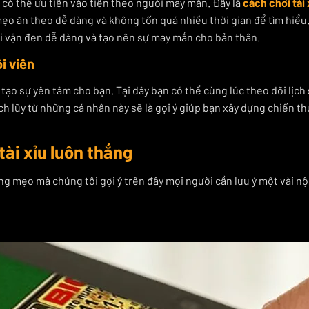
có thể ưu tiên vào tiền theo người may mắn. Đây là
cách chơi tài 
ẹo ăn theo dễ dàng và không tốn quá nhiều thời gian để tìm hiểu
ổi vận đen dễ dàng và tạo nên sự may mắn cho bản thân.
i viên
 tạo sự yên tâm cho bạn. Tại đây bạn có thể cùng lúc theo dõi lịch
h lũy từ những cá nhân này sẽ là gợi ý giúp bạn xây dựng chiến th
tài xỉu luôn thắng
ững mẹo mà chúng tôi gợi ý trên đây mọi người cần lưu ý một vài n