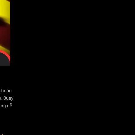
i hoặc
o. Quay
hắng dễ