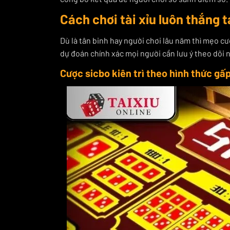
Cách chơi tài xỉu luôn thắng 
Dù là tân binh hay người chơi lâu năm thì mẹo c
dự đoán chính xác mọi người cần lưu ý theo dõi
Cược sicbo kiên trì theo hình thức gấ