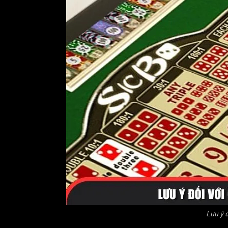
Lưu ý đ