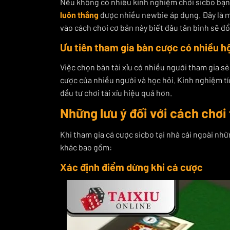
Nếu không có nhiều kinh nghiệm chơi sicbo bạn 
luôn thắng
được nhiều newbie áp dụng. Đây là m
vào cách chơi cơ bản này biết đâu tân binh sẽ đ
Ưu tiên tham gia bàn cược có nhiều hộ
Việc chọn bàn tài xỉu có nhiều người tham gia sẽ
cược của nhiều người và học hỏi. Kinh nghiệm tíc
đầu tư chơi tài xỉu hiệu quả hơn.
Những lưu ý đối với cách chơi 
Khi tham gia cá cược sicbo tại nhà cái ngoài nh
khác bao gồm:
Xác định điểm dừng khi cá cược