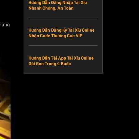
Hướng Dẫn Đăng Nhập Tài Xỉu
Nhanh Chóng, An Toàn
những
Hướng Dẫn Đăng Ký Tài Xỉu Online
Nhận Code Thưởng Cực VIP
Hướng Dẫn Tải App Tài Xỉu Online
Gói Gọn Trong 4 Bước