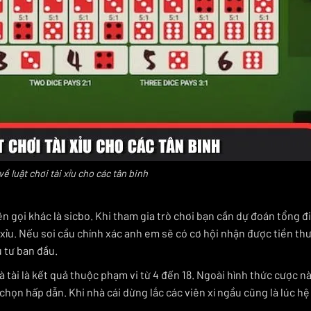
về luật chơi tài xỉu cho các tân binh
ên gọi khác là sicbo. Khi tham gia trò chơi bạn cần dự đoán tổng 
xỉu. Nếu soi cầu chính xác anh em sẽ có cơ hội nhận được tiền th
u tư ban đầu.
à tài là kết quả thuộc phạm vi từ 4 đến 18. Ngoài hình thức cược n
chọn hấp dẫn. Khi nhà cái dừng lắc các viên xí ngầu cũng là lúc h