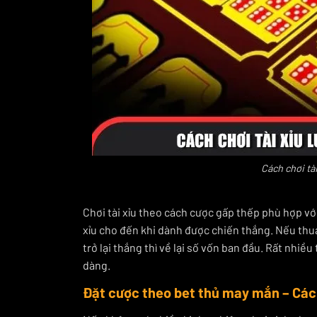
Cách chơi tà
Chơi tài xỉu theo cách cược gấp thếp phù hợp vớ
xỉu cho đến khi dành được chiến thắng. Nếu thua
trở lại thắng thì về lại số vốn ban đầu. Rất nhiề
dàng.
Đặt cược theo bet thủ may mắn – Cách