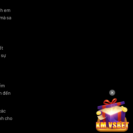
nh em
 mà sa
ết
 sự
iếm
✕
ẫn đến
các
ình cho