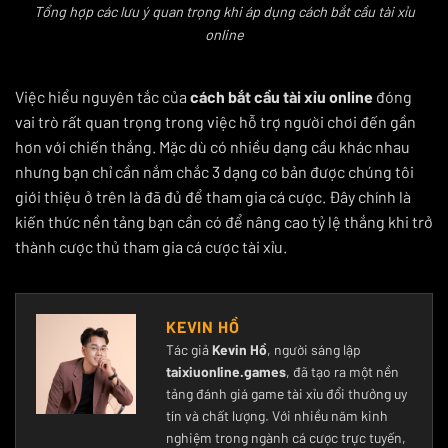
Tổng hợp các lưu ý quan trọng khi áp dụng cách bắt cầu tài xỉu
online
Việc hiểu nguyên tắc của
cách bắt cầu tài xỉu online
đóng
vai trò rất quan trọng trong việc hỗ trợ người chơi đến gần
hơn với chiến thắng. Mặc dù có nhiều dạng cầu khác nhau
nhưng bạn chỉ cần nắm chắc 3 dạng cơ bản được chúng tôi
giới thiệu ở trên là đã đủ để tham gia cá cược. Đây chính là
kiến thức nền tảng bạn cần có để nâng cao tỷ lệ thắng khi trở
thành cược thủ tham gia cá cược tài xỉu.
KEVIN HỒ
Tác giả
Kevin Hồ
, người sáng lập
taixiuonline.games
, đã tạo ra một nền
tảng đánh giá game tài xỉu đổi thưởng uy
tín và chất lượng. Với nhiều năm kinh
nghiệm trong ngành cá cược trực tuyến,