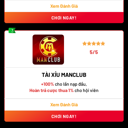
Xem Đánh Giá
CHƠI NGAY!
3
5/5
TÀI XỈU MANCLUB
+100%
cho lần nạp đầu,
Hoàn trả cược thua 1%
cho hội viên
Xem Đánh Giá
CHƠI NGAY!