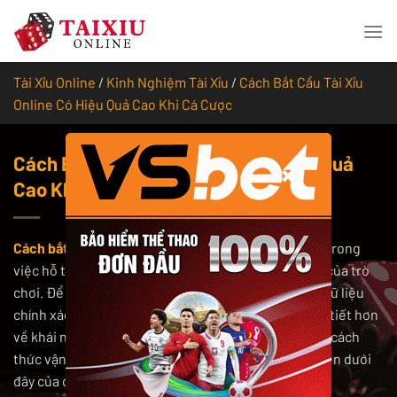
Skip
to
content
Tài Xỉu Online
/
Kinh Nghiệm Tài Xỉu
/
Cách Bắt Cầu Tài Xỉu
Online Có Hiệu Quả Cao Khi Cá Cược
Cách Bắt Cầu Tài Xỉu Online Có Hiệu Quả
×
Cao Khi Cá Cược
Cách bắt cầu tài xỉu online
đóng vai trò quan trọng trong
việc hỗ trợ người chơi đưa ra các dự đoán chính xác của trò
chơi. Để áp dụng cách thức soi cầu này, bạn cần có dữ liệu
chính xác về kết quả các ván chơi trước. Để hiểu chi tiết hơn
về khái niệm bắt cầu tài xỉu, các loại cầu phổ biến và cách
thức vận dụng trong thực tế, hãy theo dõi bài viết bên dưới
đây của chúng tôi.