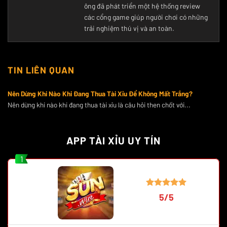
ông đã phát triển một hệ thống review
các cổng game giúp người chơi có những
trải nghiệm thú vị và an toàn.
TIN LIÊN QUAN
Nên Dừng Khi Nào Khi Đang Thua Tài Xỉu Để Không Mất Trắng?
Nên dừng khi nào khi đang thua tài xỉu là câu hỏi then chốt với...
APP TÀI XỈU UY TÍN
1
5/5