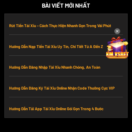
BÀI VIẾT MỚI NHẤT
Rút Tiền Tài Xỉu – Cách Thực Hiện Nhanh Gọn Trong Vài Phút
✕
Hướng Dẫn Nạp Tiền Tài Xỉu Uy Tín, Chi Tiết Từ A Đến Z
Hướng Dẫn Đăng Nhập Tài Xỉu Nhanh Chóng, An Toàn
Hướng Dẫn Đăng Ký Tài Xỉu Online Nhận Code Thưởng Cực VIP
Hướng Dẫn Tải App Tài Xỉu Online Gói Gọn Trong 4 Bước