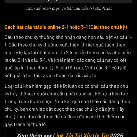
Cách để nhận diện và bắt cầu cầu 1-1 chính xác
Cách bắt cầu tài xỉu online 2-1 hoặc 3-1 (Cầu theo chu kỳ)
Cầu theo chu kỳ thường khó nhận dạng hơn cầu bệt và cầu 1-
1. Cầu theo chu kỳ thường xuất hiện khi kết quả tuân theo
một tỷ lệ lặp lại nhất định. Có 2 loại cầu theo chu kỳ phổ biến
là cầu 2-1 và cầu 3-1. Về khái niệm, các dạng cầu này có kết
quả lặp lại theo đúng tỷ lệ của tên gọi. Ví dụ cầu 3-1 có tỷ lệ
kết quả là tài, tài, tài, xỉu hoặc xỉu, xỉu, xỉu, tài.
Loại cầu khá hiếm gặp, để kết luận đó có phải cầu theo chu
kỳ hay không, người chơi cần phải quan sát kết quả liên tục
trong 6 đến 8 ván cược. Nếu kết quả cho thấy cầu đang theo
chu kỳ, bạn chỉ việc đặt cược theo các chu kỳ đã định. Hãy
chú ý theo dõi cẩn thận để dự đoán đúng về thời điểm cầu
gãy, tránh bị thua lỗ.
Xem thêm >>>
Link Tải Tài Xỉu Uy Tín
2025