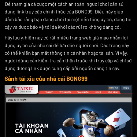
Để tham gia cá cược một cách an toàn, người chơi cần sử
dụng link truy cập chính thức của BONG99. Điều này giúp
đảm bảo rằng bạn đang chơi tại một nền tảng uy tín, đáng tin
cậy và được bảo vệ tối đa khỏi các rủi ro không đáng có.
Hãy lưu ý, hiện nay có rất nhiều trang web giả mạo nhằm lợi
dụng uy tín của nhà cái để lừa đảo người chơi. Các trang này
có thể khiến bạn mất thông tin cá nhân hoặc tài sản. Vì vậy,
người dùng cần kiểm tra cẩn thận trước khi truy cập và chỉ sử
dụng đường link được cung cấp bởi nguồn đáng tin cậy.
Sảnh tài xỉu của nhà cái BONG99