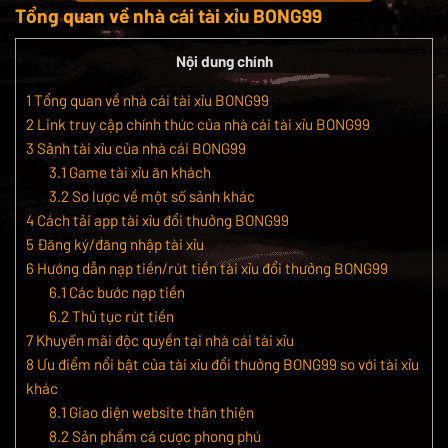
Tổng quan về nhà cái tài xỉu BONG99
Nội dung chính
1
Tổng quan về nhà cái tài xỉu BONG99
2
Link truy cập chính thức của nhà cái tài xỉu BONG99
3
Sảnh tài xỉu của nhà cái BONG99
3.1
Game tài xỉu ăn khách
3.2
Sơ lược về một số sảnh khác
4
Cách tải app tài xỉu đổi thưởng BONG99
5
Đăng ký/đăng nhập tài xỉu
6
Hướng dẫn nạp tiền/rút tiền tài xỉu đổi thưởng BONG99
6.1
Các bước nạp tiền
6.2
Thủ tục rút tiền
7
Khuyến mãi độc quyền tại nhà cái tài xỉu
8
Ưu điểm nổi bật của tài xỉu đổi thưởng BONG99 so với tài xỉu
khác
8.1
Giao diện website thân thiện
8.2
Sản phẩm cá cược phong phú