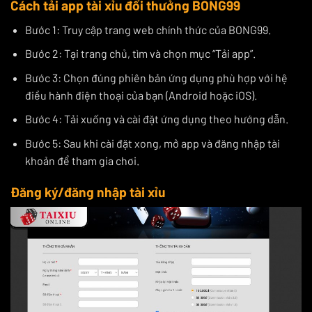
Cách tải app tài xỉu đổi thưởng BONG99
Bước 1: Truy cập trang web chính thức của BONG99.
Bước 2: Tại trang chủ, tìm và chọn mục “Tải app”.
Bước 3: Chọn đúng phiên bản ứng dụng phù hợp với hệ
điều hành điện thoại của bạn (Android hoặc iOS).
Bước 4: Tải xuống và cài đặt ứng dụng theo hướng dẫn.
Bước 5: Sau khi cài đặt xong, mở app và đăng nhập tài
khoản để tham gia chơi.
Đăng ký/đăng nhập tài xỉu