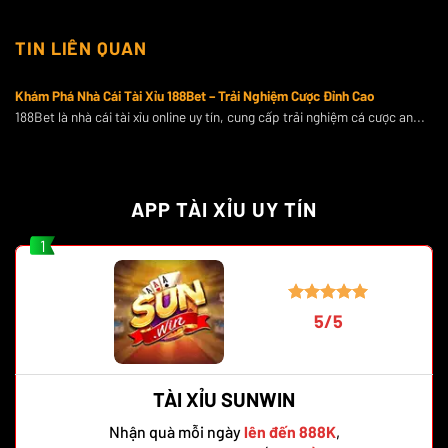
TIN LIÊN QUAN
Khám Phá Nhà Cái Tài Xỉu 188Bet – Trải Nghiệm Cược Đỉnh Cao
188Bet là nhà cái tài xỉu online uy tín, cung cấp trải nghiệm cá cược an...
APP TÀI XỈU UY TÍN
1
5/5
TÀI XỈU SUNWIN
Nhận quà mỗi ngày
lên đến 888K
,