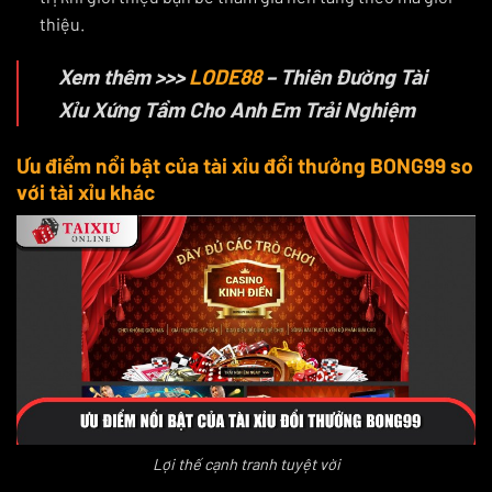
thiệu.
Xem thêm >>>
LODE88
– Thiên Đường Tài
Xỉu Xứng Tầm Cho Anh Em Trải Nghiệm
Ưu điểm nổi bật của tài xỉu đổi thưởng BONG99 so
với tài xỉu khác
Lợi thế cạnh tranh tuyệt vời