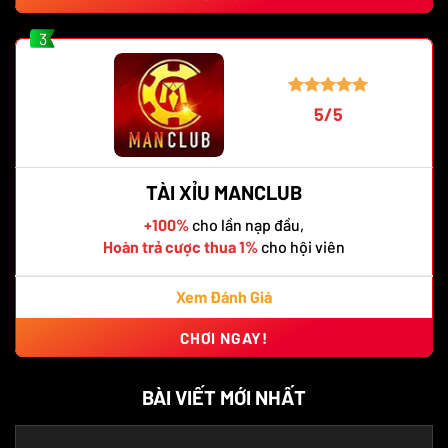
3
5/5
TÀI XỈU MANCLUB
+100%
cho lần nạp đầu,
Hoàn trả cược thua 1%
cho hội viên
Xem Đánh Giá
CHƠI NGAY!
BÀI VIẾT MỚI NHẤT