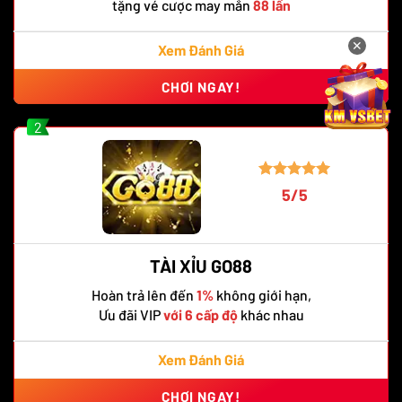
tặng vé cược may mắn
88 lần
✕
Xem Đánh Giá
CHƠI NGAY!
2
5/5
TÀI XỈU GO88
Hoàn trả lên đến
1%
không giới hạn,
Ưu đãi VIP
với 6 cấp độ
khác nhau
Xem Đánh Giá
CHƠI NGAY!