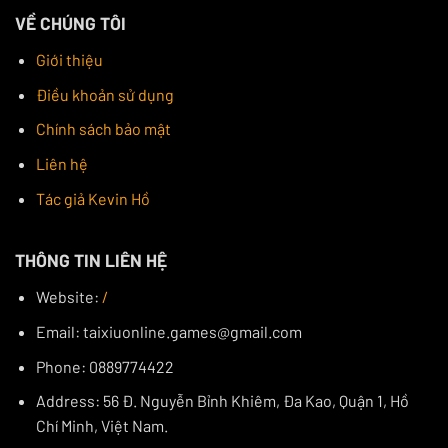
VỀ CHÚNG TÔI
Giới thiệu
Điều khoản sử dụng
Chính sách bảo mật
Liên hệ
Tác giả Kevin Hồ
THÔNG TIN LIÊN HỆ
Website:
/
Email:
taixiuonline.games@gmail.com
Phone: 0889774422
Address: 56 Đ. Nguyễn Bỉnh Khiêm, Đa Kao, Quận 1, Hồ
Chí Minh, Việt Nam.