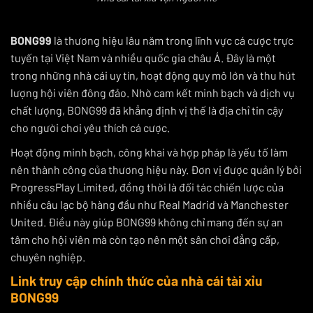
BONG99
là thương hiệu lâu năm trong lĩnh vực cá cược trực
tuyến tại Việt Nam và nhiều quốc gia châu Á. Đây là một
trong những nhà cái uy tín, hoạt động quy mô lớn và thu hút
lượng hội viên đông đảo. Nhờ cam kết minh bạch và dịch vụ
chất lượng, BONG99 đã khẳng định vị thế là địa chỉ tin cậy
cho người chơi yêu thích cá cược.
Hoạt động minh bạch, công khai và hợp pháp là yếu tố làm
nên thành công của thương hiệu này. Đơn vị được quản lý bởi
ProgressPlay Limited, đồng thời là đối tác chiến lược của
nhiều câu lạc bộ hàng đầu như Real Madrid và Manchester
United. Điều này giúp BONG99 không chỉ mang đến sự an
tâm cho hội viên mà còn tạo nên một sân chơi đẳng cấp,
chuyên nghiệp.
Link truy cập chính thức của nhà cái tài xỉu
BONG99