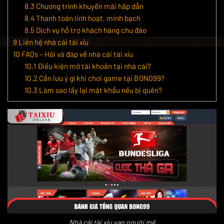
8.3
Chương trình khuyến mãi hấp dẫn
8.4
Thanh toán linh hoạt, minh bạch
8.5
Dịch vụ hỗ trợ khách hàng chu đáo
9
Liên hệ nhà cái tài xỉu
10
FAQs – Hỏi và đáp về nhà cái tài xỉu
10.1
Điều kiện mở tài khoản tại nhà cái?
10.2
Cần lưu ý gì khi chơi game tại BONG99?
10.3
Làm sao lấy lại mật khẩu nếu bị quên?
Nhà cái tài xỉu vạn người mê