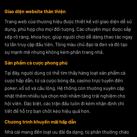
Giao diện website thân thiện
Trang web của thương hiệu được thiết kế với giao diện dễ sử
dụng, phù hợp cho mọi đối tượng. Các chuyên mục được sắp
xếp rõ ràng, khoa học, giúp người chơi dễ dàng thao tác ngay
từ lần truy cập đầu tiên. Tông màu chủ đạo là đen và đỏ tạo
sự mạnh mẽ nhưng không kém phần trang nhã.
Sản phẩm cá cược phong phú
Tại đây, người dùng có thể tìm thấy hàng loạt sản phẩm cá
cược hấp dẫn, từ cá cược bóng đá, casino trực tuyến đến
poker, xổ số và cầu lông. Hệ thống còn thường xuyên cập
nhật thêm nhiều lựa chọn mới nhằm tăng trải nghiệm cho
hội viên. Đặc biệt, các trận đấu luôn đi kèm nhận định chi
tiết để hỗ trợ bạn chốt kèo hiệu quả hơn.
Chương trình khuyến mãi hấp dẫn
Nhà cái mang đến loạt ưu đãi đa dạng, từ phần thưởng chào