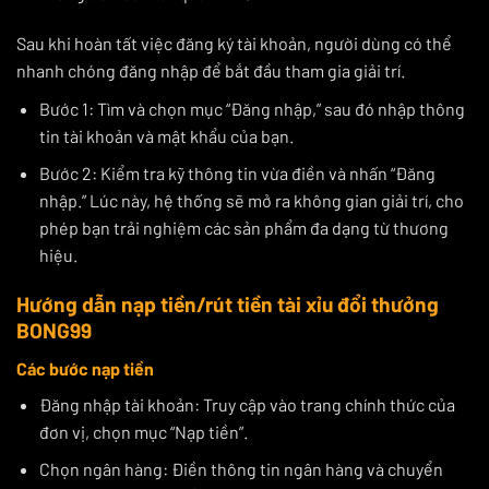
Sau khi hoàn tất việc đăng ký tài khoản, người dùng có thể
nhanh chóng đăng nhập để bắt đầu tham gia giải trí.
Bước 1: Tìm và chọn mục “Đăng nhập,” sau đó nhập thông
tin tài khoản và mật khẩu của bạn.
Bước 2: Kiểm tra kỹ thông tin vừa điền và nhấn “Đăng
nhập.” Lúc này, hệ thống sẽ mở ra không gian giải trí, cho
phép bạn trải nghiệm các sản phẩm đa dạng từ thương
hiệu.
Hướng dẫn nạp tiền/rút tiền tài xỉu đổi thưởng
BONG99
Các bước nạp tiền
Đăng nhập tài khoản: Truy cập vào trang chính thức của
đơn vị, chọn mục “Nạp tiền”.
Chọn ngân hàng: Điền thông tin ngân hàng và chuyển