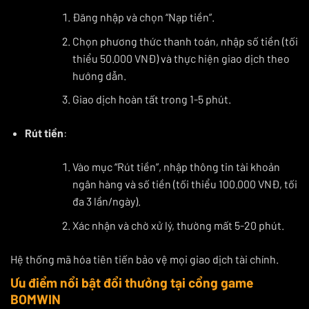
Đăng nhập và chọn “Nạp tiền”.
Chọn phương thức thanh toán, nhập số tiền (tối
thiểu 50.000 VNĐ) và thực hiện giao dịch theo
hướng dẫn.
Giao dịch hoàn tất trong 1-5 phút.
Rút tiền
:
Vào mục “Rút tiền”, nhập thông tin tài khoản
ngân hàng và số tiền (tối thiểu 100.000 VNĐ, tối
đa 3 lần/ngày).
Xác nhận và chờ xử lý, thường mất 5-20 phút.
Hệ thống mã hóa tiên tiến bảo vệ mọi giao dịch tài chính.
Ưu điểm nổi bật đổi thưởng tại cổng game
BOMWIN