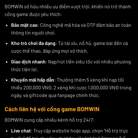
BOMWIN sở hữu nhiều ưu điểm vượt trội, khiến nó trở thành
cổng game được yêu thích:
Bảo mật cao
: Công nghệ mã hóa và OTP đảm bảo an toàn
thông tin người chơi.
Kho trò chơi đa dạng
: Từ tài xỉu, nổ hũ, game bài đến cá
cược thể thao, đáp ứng mọi sở thích.
Giao dịch nhanh
: Nạp/rút tiền siêu tốc với nhiều phương
thức tiện lợi.
Khuyến mãi hấp dẫn
: Thưởng thêm 5 xèng khi nạp tối
thiểu 200.000 VNĐ, 2 xèng khi cược 1.000.000 VNĐ trong
ngày, và giftcode qua fanpage chính thức.
Cách liên hệ với cổng game BOMWIN
BOMWIN cung cấp nhiều kênh hỗ trợ 24/7:
Live chat
: Truy cập website hoặc app, chọn “Hỗ trợ trực