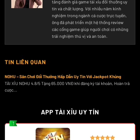
tảng đánh giá game tài xỉu đổi thưởng uy
tín và chất lượng. Với nhiều năm kinh
nghiệm trong ngành cá cược trực tuyến,
ông đã phát triển một hệ thống review
các cổng game giúp người chơi có những
trải nghiệm thú vị và an toàn.
TIN LIÊN QUAN
NOHU – Sân Chơi Đổi Thưởng Hấp Dẫn Uy Tín Với Jackpot Khủng
TÀI XỈU NOHU 4.8/5 Tặng 65.000 VNĐ khi đăng ký tài khoản, Hoàn trả
cược...
APP TÀI XỈU UY TÍN
1