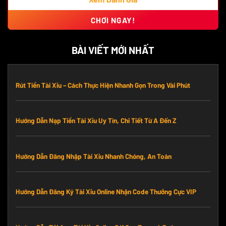
CHƠI NGAY!
BÀI VIẾT MỚI NHẤT
Rút Tiền Tài Xỉu – Cách Thực Hiện Nhanh Gọn Trong Vài Phút
Hướng Dẫn Nạp Tiền Tài Xỉu Uy Tín, Chi Tiết Từ A Đến Z
Hướng Dẫn Đăng Nhập Tài Xỉu Nhanh Chóng, An Toàn
Hướng Dẫn Đăng Ký Tài Xỉu Online Nhận Code Thưởng Cực VIP