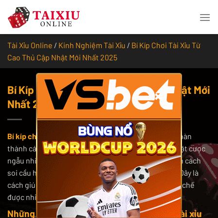
Skip
to
content
Tài Xỉu Online
/
Kinh Nghiệm Tài Xỉu
/
Bí Kíp Chơi Tài Xỉu Từ
Cao Thủ Cập Nhật Mới Nhất 2025
Bí Kíp Chơi Tài Xỉu Từ Cao Thủ Cập Nhật Mới
×
Nhất 2025
Bí kíp chơi tài xỉu từ cao thủ
là cẩm nang giúp bạn hoàn
thành các ván chơi một cách nhanh chóng. Thay vì đặt cược
ngẫu nhiên hội viên hoàn toàn có thể chủ động chọn cách
soi cầu hoặc xây dựng chiến thuật đầu tư linh hoạt. Đây là
cách giúp anh em giành chiến thắng dễ dàng và hạn chế
được nhiều sai lầm.
Những lợi ích của việc học hỏi bí kíp chơi tài xỉu