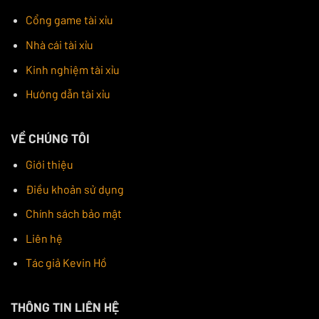
Cổng game tài xỉu
Nhà cái tài xỉu
Kinh nghiệm tài xỉu
Hướng dẫn tài xỉu
VỀ CHÚNG TÔI
Giới thiệu
Điều khoản sử dụng
Chính sách bảo mật
Liên hệ
Tác giả Kevin Hồ
THÔNG TIN LIÊN HỆ