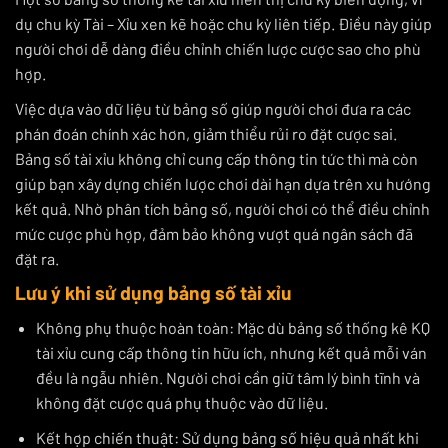
dụ chu kỳ Tài – Xỉu xen kẽ hoặc chu kỳ liên tiếp. Điều này giúp
người chơi dễ dàng điều chỉnh chiến lược cược sao cho phù
hợp.
Việc dựa vào dữ liệu từ bảng số giúp người chơi đưa ra các
phán đoán chính xác hơn, giảm thiểu rủi ro đặt cược sai.
Bảng số tài xỉu không chỉ cung cấp thông tin tức thì mà còn
giúp bạn xây dựng chiến lược chơi dài hạn dựa trên xu hướng
kết quả. Nhờ phân tích bảng số, người chơi có thể điều chỉnh
mức cược phù hợp, đảm bảo không vượt quá ngân sách đã
đặt ra.
Lưu ý khi sử dụng bảng số tài xỉu
Không phụ thuộc hoàn toàn: Mặc dù bảng số thống kê KQ
tài xỉu cung cấp thông tin hữu ích, nhưng kết quả mỗi ván
đều là ngẫu nhiên. Người chơi cần giữ tâm lý bình tĩnh và
không đặt cược quá phụ thuộc vào dữ liệu.
Kết hợp chiến thuật: Sử dụng bảng số hiệu quả nhất khi