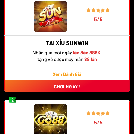
5/5
TÀI XỈU SUNWIN
Nhận quà mỗi ngày
lên đến 888K
,
tặng vé cược may mắn
88 lần
Xem Đánh Giá
CHƠI NGAY!
2
5/5