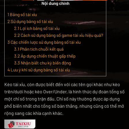
Nội dung chính
1
Bảng số tài xỉu
2
Sử dụng bảng số tài xỉu
2.1
Lợi ích bảng số tài xỉu
2.2
Cách sử dụng bảng số game tài xỉu hiệu quả?
3
Các chiến lược sử dụng bảng số tài xỉu
3.1
Phân tích chuỗi kết quả
3.2
Áp dụng chiến thuật gấp thếp
3.3
Nhận biết chu kỳ biến động
4
Lưu ý khi sử dụng bảng số tài xỉu
Kèo tài xỉu, còn được biết đến với các tên gọi khác như kèo
trên/dưới hoặc kèo Over/Under, là hình thức dự đoán tổng số
một chỉ số trong trận đấu. Chỉ số này thường được áp dụng
phổ biến nhất cho tổng số bàn thắng, nhưng cũng có thể mở
rộng sang các khía cạnh khác.