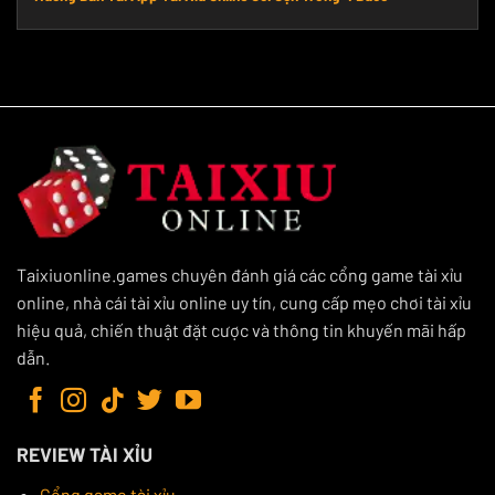
Taixiuonline.games chuyên đánh giá các cổng game tài xỉu
online, nhà cái tài xỉu online uy tín, cung cấp mẹo chơi tài xỉu
hiệu quả, chiến thuật đặt cược và thông tin khuyến mãi hấp
dẫn.
REVIEW TÀI XỈU
Cổng game tài xỉu