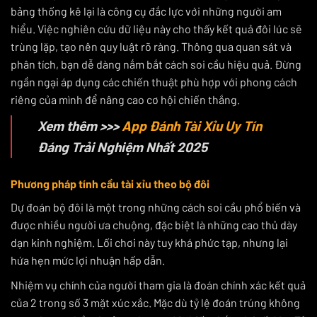
bảng thống kê lại là công cụ đắc lực với những người am
hiểu. Việc nghiên cứu dữ liệu này cho thấy kết quả đôi lúc sẽ
trùng lặp, tạo nên quy luật rõ ràng. Thông qua quan sát và
phân tích, bạn dễ dàng nắm bắt cách soi cầu hiệu quả. Đừng
ngần ngại áp dụng các chiến thuật phù hợp với phong cách
riêng của mình để nâng cao cơ hội chiến thắng.
Xem thêm >>>
App Đánh Tài Xỉu Uy Tín
Đáng Trải Nghiệm Nhất 2025
Phương pháp tính cầu tài xỉu theo bộ đôi
Dự đoán bộ đôi là một trong những cách soi cầu phổ biến và
được nhiều người ưa chuộng, đặc biệt là những cao thủ dày
dạn kinh nghiệm. Lối chơi này tuy khá phức tạp, nhưng lại
hứa hẹn mức lợi nhuận hấp dẫn.
Nhiệm vụ chính của người tham gia là đoán chính xác kết quả
của 2 trong số 3 mặt xúc xắc. Mặc dù tỷ lệ đoán trúng không