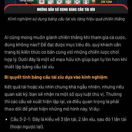
Kinh nghiệm sử dụng bảng cầu tài xỉu tăng hiệu quả chiến thắng
Ai cũng mong muốn giành chiến thắng khi tham gia cá cược,
đúng không nào? Để đạt được mục tiêu đó, quý khách cần
trang bị kiến thức cơ bản cùng với những chiến lược chơi
hợp lý. Dưới đây là một số mẹo hữu ích giúp bạn tự tin hơn khi
thiết lập bảng cầu tài xỉu
Bí quyết tính bảng cầu tài xỉu dựa vào kinh nghiệm
Kết quả tài hoặc xỉu nhìn chung khá ngẫu nhiên, nhưng nếu
quan sát kỹ, bạn sẽ nhận ra một số quy luật thú vị. Thường
thì các cầu sẽ xuất hiện lặp lại, và điều quan trọng là phải
theo dõi để phát hiện những mô hình này. Ví dụ:
Cầu 3-2-1: Đây là kiểu về 3 lần tài, 2 lần xỉu, sau đó 1 lần tài
(hoặc ngược lại).