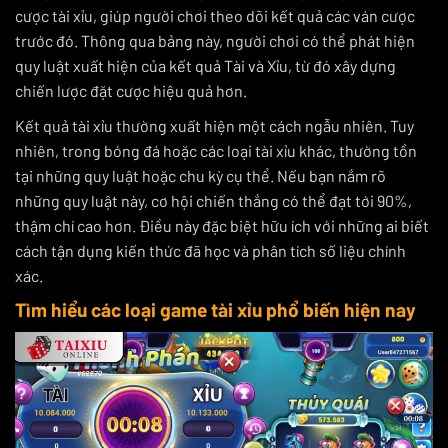
cược tài xỉu, giúp người chơi theo dõi kết quả các ván cược
trước đó. Thông qua bảng này, người chơi có thể phát hiện
quy luật xuất hiện của kết quả Tài và Xỉu, từ đó xây dựng
chiến lược đặt cược hiệu quả hơn.
Kết quả tài xỉu thường xuất hiện một cách ngẫu nhiên. Tuy
nhiên, trong bóng đá hoặc các loại tài xỉu khác, thường tồn
tại những quy luật hoặc chu kỳ cụ thể. Nếu bạn nắm rõ
những quy luật này, cơ hội chiến thắng có thể đạt tới 90%,
thậm chí cao hơn. Điều này đặc biệt hữu ích với những ai biết
cách tận dụng kiến thức đã học và phân tích số liệu chính
xác.
Tìm hiểu các loại game tài xỉu phổ biến hiện nay