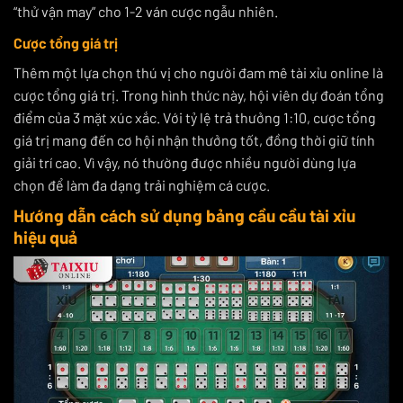
“thử vận may” cho 1-2 ván cược ngẫu nhiên.
Cược tổng giá trị
Thêm một lựa chọn thú vị cho người đam mê tài xỉu online là
cược tổng giá trị. Trong hình thức này, hội viên dự đoán tổng
điểm của 3 mặt xúc xắc. Với tỷ lệ trả thưởng 1:10, cược tổng
giá trị mang đến cơ hội nhận thưởng tốt, đồng thời giữ tính
giải trí cao. Vì vậy, nó thường được nhiều người dùng lựa
chọn để làm đa dạng trải nghiệm cá cược.
Hướng dẫn cách sử dụng bảng cầu cầu tài xỉu
hiệu quả