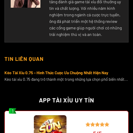
tảng đánh giá game tài xỉu đổi thưởng uy
tín và chất lượng. Với nhiều năm kinh
nghiệm trong ngành cá cược trực tuyến,
ông đã phát triển một hệ thống review
các cổng game giúp người chơi có những
trải nghiệm thú vị và an toàn.
TIN LIÊN QUAN
Kèo Tài Xỉu 0.75 – Hình Thức Cược Ưa Chuộng Nhất Hiện Nay
Kèo tài xỉu 0.75 đang trở thành một trong những lựa chọn phổ biến nhất...
APP TÀI XỈU UY TÍN
1