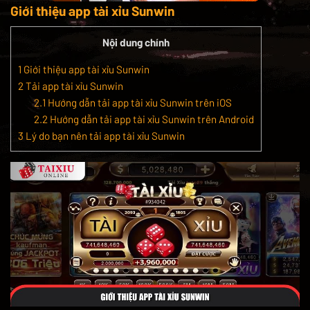
Giới thiệu app tài xỉu Sunwin
Nội dung chính
1
Giới thiệu app tài xỉu Sunwin
2
Tải app tài xỉu Sunwin
2.1
Hướng dẫn tải app tài xỉu Sunwin trên iOS
2.2
Hướng dẫn tải app tài xỉu Sunwin trên Android
3
Lý do bạn nên tải app tài xỉu Sunwin