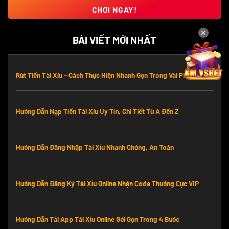
CHƠI NGAY!
✕
BÀI VIẾT MỚI NHẤT
Rút Tiền Tài Xỉu – Cách Thực Hiện Nhanh Gọn Trong Vài Phút
Hướng Dẫn Nạp Tiền Tài Xỉu Uy Tín, Chi Tiết Từ A Đến Z
Hướng Dẫn Đăng Nhập Tài Xỉu Nhanh Chóng, An Toàn
Hướng Dẫn Đăng Ký Tài Xỉu Online Nhận Code Thưởng Cực VIP
Hướng Dẫn Tải App Tài Xỉu Online Gói Gọn Trong 4 Bước