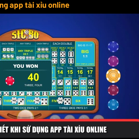
ng app tài xỉu online