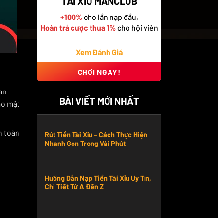
TÀI XỈU MANCLUB
+100%
cho lần nạp đầu,
Hoàn trả cược thua 1%
cho hội viên
Xem Đánh Giá
CHƠI NGAY!
an
BÀI VIẾT MỚI NHẤT
ảo mật
n toàn
Rút Tiền Tài Xỉu – Cách Thực Hiện
Nhanh Gọn Trong Vài Phút
Hướng Dẫn Nạp Tiền Tài Xỉu Uy Tín,
Chi Tiết Từ A Đến Z