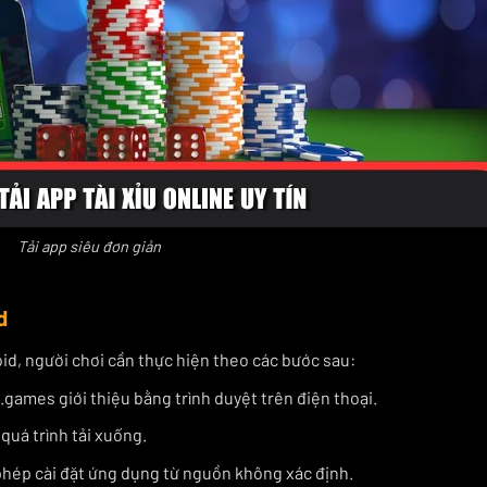
Tải app siêu đơn giản
d
oid, người chơi cần thực hiện theo các bước sau:
e.games giới thiệu bằng trình duyệt trên điện thoại.
quá trình tải xuống.
 phép cài đặt ứng dụng từ nguồn không xác định.