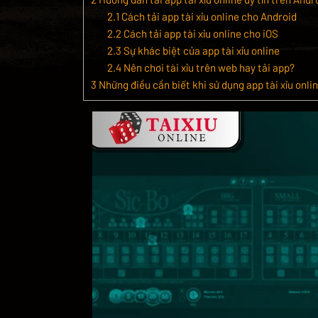
2.1
Cách tải app tài xỉu online cho Android
2.2
Cách tải app tài xỉu online cho iOS
2.3
Sự khác biệt của app tài xỉu online
2.4
Nên chơi tài xỉu trên web hay tải app?
3
Những điều cần biết khi sử dụng app tài xỉu onli