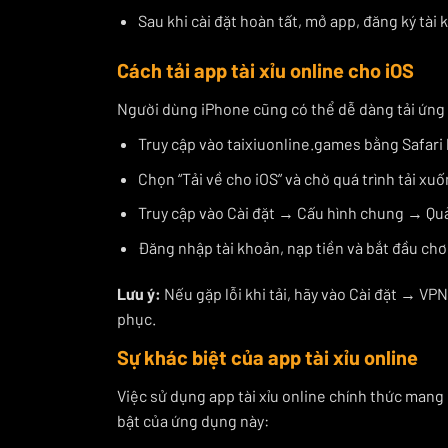
Sau khi cài đặt hoàn tất, mở app, đăng ký tài
Cách tải app tài xỉu online cho iOS
Người dùng iPhone cũng có thể dễ dàng tải ứng 
Truy cập vào taixiuonline.games bằng Safari 
Chọn “Tải về cho iOS” và chờ quá trình tải xuố
Truy cập vào Cài đặt → Cấu hình chung → Quản
Đăng nhập tài khoản, nạp tiền và bắt đầu chơi
Lưu ý:
Nếu gặp lỗi khi tải, hãy vào Cài đặt → V
phục.
Sự khác biệt của app tài xỉu online
Việc sử dụng app tài xỉu online chính thức mang 
bật của ứng dụng này: