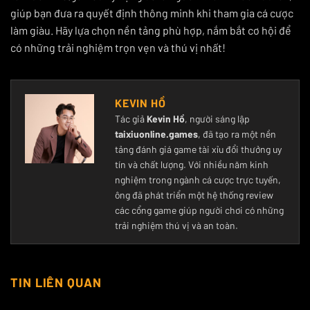
giúp bạn đưa ra quyết định thông minh khi tham gia cá cược
làm giàu. Hãy lựa chọn nền tảng phù hợp, nắm bắt cơ hội để
có những trải nghiệm trọn vẹn và thú vị nhất!
KEVIN HỒ
Tác giả
Kevin Hồ
, người sáng lập
taixiuonline.games
, đã tạo ra một nền
tảng đánh giá game tài xỉu đổi thưởng uy
tín và chất lượng. Với nhiều năm kinh
nghiệm trong ngành cá cược trực tuyến,
ông đã phát triển một hệ thống review
các cổng game giúp người chơi có những
trải nghiệm thú vị và an toàn.
TIN LIÊN QUAN