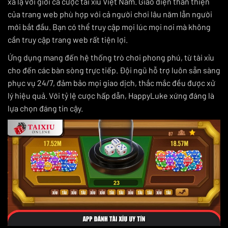
xa lạ với giới cá cược tài xỉu Việt Nam. Giao diện thân thiện
của trang web phù hợp với cả người chơi lâu năm lẫn người
mới bắt đầu. Bạn có thể truy cập mọi lúc mọi nơi mà không
cần truy cập trang web rất tiện lợi.
Ứng dụng mang đến hệ thống trò chơi phong phú, từ tài xỉu
cho đến các bàn sòng trực tiếp. Đội ngũ hỗ trợ luôn sẵn sàng
phục vụ 24/7, đảm bảo mọi giao dịch, thắc mắc đều được xử
lý hiệu quả. Với tỷ lệ cược hấp dẫn, HappyLuke xứng đáng là
lựa chọn đáng tin cậy.