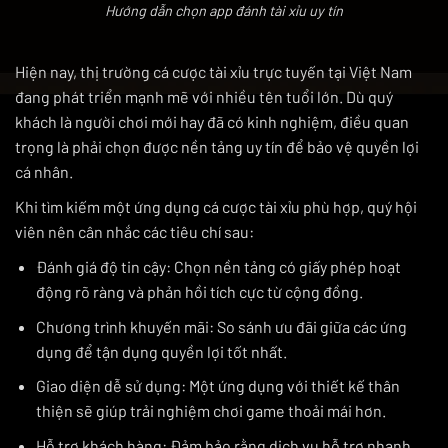
Hướng dẫn chọn app đánh tài xỉu uy tín
Hiện nay, thị trường cá cược tài xỉu trực tuyến tại Việt Nam
đang phát triển mạnh mẽ với nhiều tên tuổi lớn. Dù quý
khách là người chơi mới hay đã có kinh nghiệm, điều quan
trọng là phải chọn được nền tảng uy tín để bảo vệ quyền lợi
cá nhân.
Khi tìm kiếm một ứng dụng cá cược tài xỉu phù hợp, quý hội
viên nên cân nhắc các tiêu chí sau:
Đánh giá độ tin cậy: Chọn nền tảng có giấy phép hoạt
động rõ ràng và phản hồi tích cực từ cộng đồng.
Chương trình khuyến mãi: So sánh ưu đãi giữa các ứng
dụng để tận dụng quyền lợi tốt nhất.
Giao diện dễ sử dụng: Một ứng dụng với thiết kế thân
thiện sẽ giúp trải nghiệm chơi game thoải mái hơn.
Hỗ trợ khách hàng: Đảm bảo rằng dịch vụ hỗ trợ nhanh