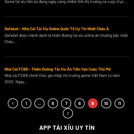
Game tài xỉu tiền ảo đang ngày càng chiếm lĩnh thị trường cá cược trực...
Quê quán: Hải Phòng
Trình độ học vấn: Trường Đại học Tài chính – Marketing
Dafabet – Nhà Cái Tài Xỉu Online Quốc Tế Uy Tín Nhất Châu Á
Bằng sự tận tâm và kinh nghiệm lâu năm trong ngành,
Dafabet được mệnh danh là thiên đường tài xỉu online ăn thưởng bậc nhất
tác giả đã giúp taixiuonline.games phát triển mạnh mẽ
Châu...
và trở thành lựa chọn hàng đầu của nhiều người chơi.
Ông luôn đặt khách hàng lên hàng đầu và cam kết
cung cấp các dịch vụ tốt nhất, bảo vệ quyền lợi và bảo
mật thông tin người dùng.
Nhà Cái FCB8 – Thiên Đường Tài Xỉu Ăn Tiền Vạn Cược Thủ Mê
Nhà cái FCB8 chính thức gia nhập thị trường game Việt Nam từ năm
Đóng góp của tác giả Kevin Hồ
2020. Ngay...
Tác giả
Kevin Hồ
luôn cập nhật và theo dõi thị trường
tài xỉu online đổi thưởng để đưa ra những cải tiến phù
hợp, giúp người chơi dễ dàng tiếp cận các cổng game
1
…
6
7
8
9
10
11
uy tín và đáng tin cậy. Sự tận tâm và tầm nhìn của ông
đã giúp taixiuonline.games trở thành một trong
những địa chỉ đáng tin cậy, mang đến cho người chơi
APP TÀI XỈU UY TÍN
không gian giải trí tuyệt vời và an toàn.