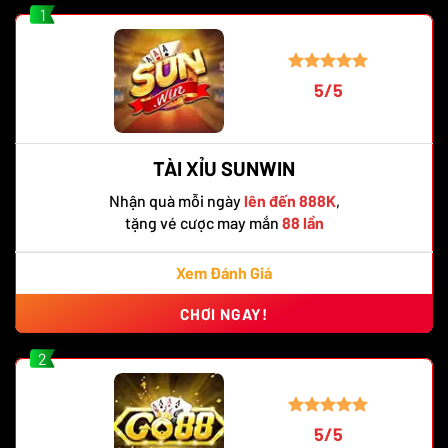
1
Với những nỗ lực không ngừng, CEO đã chứng minh
được tầm quan trọng của việc xây dựng một nền tảng
vững mạnh và luôn đồng hành cùng người dùng.
5/5
taixiuonline.games tiếp tục phát triển và là sự lựa
chọn đáng tin cậy cho tất cả những ai yêu thích tài xỉu
online đổi thưởng trực tuyến.
TÀI XỈU SUNWIN
Ngoài ra, taixiuonline.games không chỉ chú trọng đến
Nhận quà mỗi ngày
lên đến 888K
,
chất lượng các game mà còn mang đến một trải
tặng vé cược may mắn
88 lần
nghiệm người dùng mượt mà và an toàn. Đội ngũ hỗ
trợ khách hàng luôn sẵn sàng phục vụ, giải đáp thắc
Xem Đánh Giá
mắc và giúp đỡ người chơi khi gặp bất kỳ vấn đề nào.
CHƠI NGAY!
Chúng tôi hiểu rằng niềm tin của người chơi là yếu tố
quan trọng nhất, và vì thế, taixiuonline.games luôn
2
đặt lên hàng đầu việc xây dựng một môi trường cá
cược trực tuyến công bằng và minh bạch. Mọi thông
tin trên trang web đều được kiểm tra kỹ càng, giúp
5/5