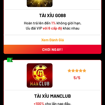
người chơi tiếp cận các dịch vụ một cách dễ dàng và
đáng tin cậy.
Kinh nghiệm và chuyên môn tác giả
TÀI XỈU GO88
Hoàn trả lên đến
1%
không giới hạn,
Kinh nghiệm làm việc
Ưu đãi VIP
với 6 cấp độ
khác nhau
CEO Kevin Hồ
, người sáng lập và CEO của
taixiuonline.games, sở hữu nhiều năm kinh nghiệm
Xem Đánh Giá
trong ngành cá cược trực tuyến. Trước khi xây dựng
nền tảng của mình, ông đã có thời gian dài làm việc và
CHƠI NGAY!
điều hành phòng ban IT tại các casino lớn ở Macau và
3
Philippines từ năm 2018 đến 2022.
Thời gian làm việc tại những công ty danh tiếng đã
giúp ông tích lũy được nhiều kiến thức quý báu, tạo
5/5
nền tảng vững chắc cho việc phát triển hệ thống các
cổng game tài xỉu đổi thưởng uy tín, chất lượng mà ông
xây dựng cho đến nay.
TÀI XỈU MANCLUB
Cam kết thông tin xác thực
+100%
cho lần nạp đầu,