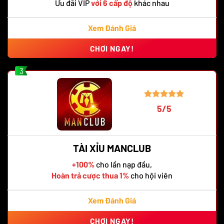
Ưu đãi VIP
với 6 cấp độ
khác nhau
Xem Đánh Giá
CHƠI NGAY!
3
5/5
TÀI XỈU MANCLUB
+100%
cho lần nạp đầu,
Hoàn trả cược thua 1%
cho hội viên
Xem Đánh Giá
CHƠI NGAY!