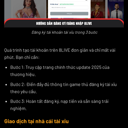
Đăng ký tài khoản tài xỉu trong 3 bước
Quá trình tạo tài khoản trên 8LIVE đơn giản và chỉ mất vài
phút. Bạn chỉ cần:
Bước 1: Truy cập trang chính thức update 2025 của
thương hiệu.
Bước 2: Điền đầy đủ thông tin game thủ đăng ký tài xỉu
theo yêu cầu.
Bước 3: Hoàn tất đăng ký, nạp tiền và sẵn sàng trải
nghiệm.
Giao dịch tại nhà cái tài xỉu