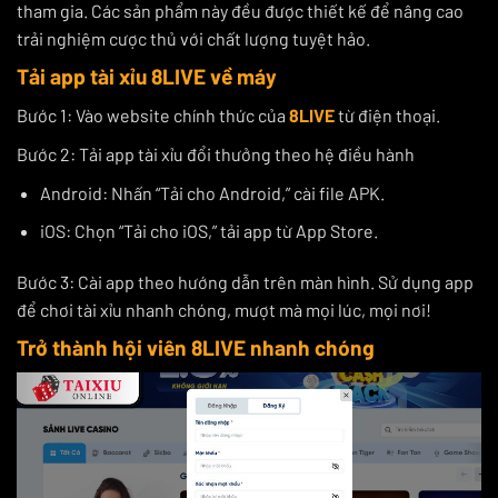
tham gia. Các sản phẩm này đều được thiết kế để nâng cao
trải nghiệm cược thủ với chất lượng tuyệt hảo.
Tải app tài xỉu 8LIVE về máy
Bước 1: Vào website chính thức của
8LIVE
từ điện thoại.
Bước 2: Tải app tài xỉu đổi thưởng theo hệ điều hành
Android: Nhấn “Tải cho Android,” cài file APK.
iOS: Chọn “Tải cho iOS,” tải app từ App Store.
Bước 3: Cài app theo hướng dẫn trên màn hình. Sử dụng app
để chơi tài xỉu nhanh chóng, mượt mà mọi lúc, mọi nơi!
Trở thành hội viên 8LIVE nhanh chóng