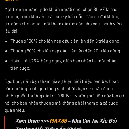
Một trong những lý do khiến người chơi chọn 8LIVE là các
chương trình khuyến mãi cực kỳ hấp dẫn. Các ưu đãi không
chỉ dành cho người mới tham gia mà còn cho các thành viên
lâu dài.
Thưởng 100% cho lần nạp đầu tiên lên đến 8 triệu đồng.
Thưởng 50% cho lần nạp đầu tiên lên đến 20 triệu đồng.
Hoàn trả 1.25% hàng ngày, giúp bạn nhận lại một phần
tiền cược.
Đặc biệt, nếu bạn tham gia sự kiện giới thiệu bạn bè, hoặc
các chương trình quà tặng sinh nhật, bạn sẽ nhận được
nhiều phần thưởng giá trị từ 8LIVE. Những sự kiện này tạo cơ
hội cho bạn nhận thưởng mà không phải tham gia cá cược
quá nhiều.
Xem thêm >>>
MAX88
– Nhà Cái Tài Xỉu Đổi