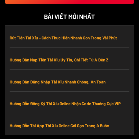
BÀI VIẾT MỚI NHẤT
Rút Tiền Tài Xỉu – Cách Thực Hiện Nhanh Gọn Trong Vài Phút
Hướng Dẫn Nạp Tiền Tài Xỉu Uy Tín, Chi Tiết Từ A Đến Z
Hướng Dẫn Đăng Nhập Tài Xỉu Nhanh Chóng, An Toàn
Hướng Dẫn Đăng Ký Tài Xỉu Online Nhận Code Thưởng Cực VIP
Hướng Dẫn Tải App Tài Xỉu Online Gói Gọn Trong 4 Bước