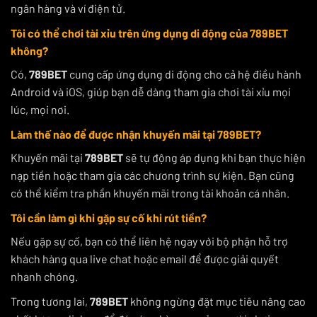
ngân hàng và ví điện tử.
Tôi có thể chơi tài xỉu trên ứng dụng di động của 789BET
không?
Có,
789BET
cung cấp ứng dụng di động cho cả hệ điều hành
Android và iOS, giúp bạn dễ dàng tham gia chơi tài xỉu mọi
lúc, mọi nơi.
Làm thế nào để được nhận khuyến mãi tại 789BET?
Khuyến mãi tại
789BET
sẽ tự động áp dụng khi bạn thực hiện
nạp tiền hoặc tham gia các chương trình sự kiện. Bạn cũng
có thể kiểm tra phần khuyến mãi trong tài khoản cá nhân.
Tôi cần làm gì khi gặp sự cố khi rút tiền?
Nếu gặp sự cố, bạn có thể liên hệ ngay với bộ phận hỗ trợ
khách hàng qua live chat hoặc email để được giải quyết
nhanh chóng.
Trong tương lai,
789BET
không ngừng đặt mục tiêu nâng cao