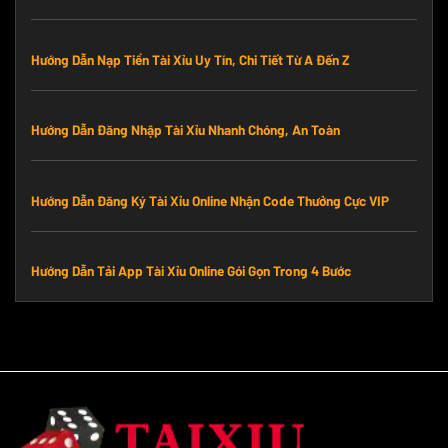
Hướng Dẫn Nạp Tiền Tài Xỉu Uy Tín, Chi Tiết Từ A Đến Z
Hướng Dẫn Đăng Nhập Tài Xỉu Nhanh Chóng, An Toàn
Hướng Dẫn Đăng Ký Tài Xỉu Online Nhận Code Thưởng Cực VIP
Hướng Dẫn Tải App Tài Xỉu Online Gói Gọn Trong 4 Bước