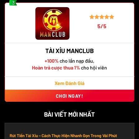
3
5/5
TÀI XỈU MANCLUB
+100%
cho lần nạp đầu,
Hoàn trả cược thua 1%
cho hội viên
Xem Đánh Giá
CHƠI NGAY!
BÀI VIẾT MỚI NHẤT
Rút Tiền Tài Xỉu – Cách Thực Hiện Nhanh Gọn Trong Vài Phút