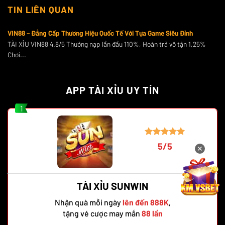
TIN LIÊN QUAN
VIN88 – Đẳng Cấp Thương Hiệu Quốc Tế Với Tựa Game Siêu Đỉnh
TÀI XỈU VIN88 4.8/5 Thưởng nạp lần đầu 110%, Hoàn trả vô tận 1,25%
Chơi...
APP TÀI XỈU UY TÍN
1
5/5
✕
TÀI XỈU SUNWIN
Nhận quà mỗi ngày
lên đến 888K
,
tặng vé cược may mắn
88 lần