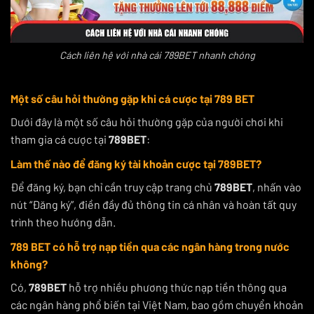
Cách liên hệ với nhà cái 789BET nhanh chóng
Một số câu hỏi thường gặp khi cá cược tại 789 BET
Dưới đây là một số câu hỏi thường gặp của người chơi khi
tham gia cá cược tại
789BET
:
Làm thế nào để đăng ký tài khoản cược tại 789BET?
Để đăng ký, bạn chỉ cần truy cập trang chủ
789BET
, nhấn vào
nút “Đăng ký”, điền đầy đủ thông tin cá nhân và hoàn tất quy
trình theo hướng dẫn.
789 BET có hỗ trợ nạp tiền qua các ngân hàng trong nước
không?
Có,
789BET
hỗ trợ nhiều phương thức nạp tiền thông qua
các ngân hàng phổ biến tại Việt Nam, bao gồm chuyển khoản