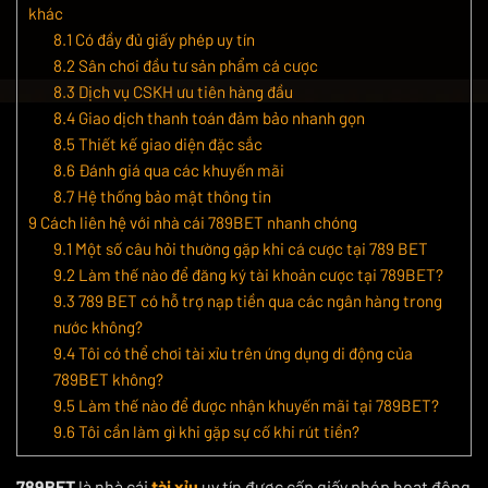
khác
8.1
Có đầy đủ giấy phép uy tín
8.2
Sân chơi đầu tư sản phẩm cá cược
8.3
Dịch vụ CSKH ưu tiên hàng đầu
8.4
Giao dịch thanh toán đảm bảo nhanh gọn
8.5
Thiết kế giao diện đặc sắc
8.6
Đánh giá qua các khuyến mãi
8.7
Hệ thống bảo mật thông tin
9
Cách liên hệ với nhà cái 789BET nhanh chóng
9.1
Một số câu hỏi thường gặp khi cá cược tại 789 BET
9.2
Làm thế nào để đăng ký tài khoản cược tại 789BET?
9.3
789 BET có hỗ trợ nạp tiền qua các ngân hàng trong
nước không?
9.4
Tôi có thể chơi tài xỉu trên ứng dụng di động của
789BET không?
9.5
Làm thế nào để được nhận khuyến mãi tại 789BET?
9.6
Tôi cần làm gì khi gặp sự cố khi rút tiền?
789BET
là nhà cái
tài xỉu
uy tín được cấp giấy phép hoạt động