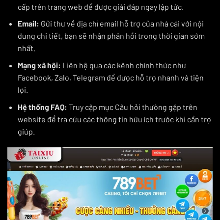
cấp trên trang web để được giải đáp ngay lập tức.
Email:
Gửi thư về địa chỉ email hỗ trợ của nhà cái với nội
dung chi tiết, bạn sẽ nhận phản hồi trong thời gian sớm
nhất.
Mạng xã hội:
Liên hệ qua các kênh chính thức như
Facebook, Zalo, Telegram để được hỗ trợ nhanh và tiện
lợi.
Hệ thống FAQ:
Truy cập mục Câu hỏi thường gặp trên
website để tra cứu các thông tin hữu ích trước khi cần trợ
giúp.