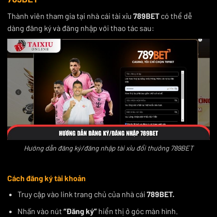
Thành viên tham gia tại nhà cái tài xỉu
789BET
có thể dễ
dàng đăng ký và đăng nhập với thao tác sau:
Hướng dẫn đăng ký/đăng nhập tài xỉu đổi thưởng 789BET
Cách đăng ký tài khoản
Truy cập vào link trang chủ của nhà cái
789BET.
Nhấn vào nút
“Đăng ký”
hiển thị ở góc màn hình.