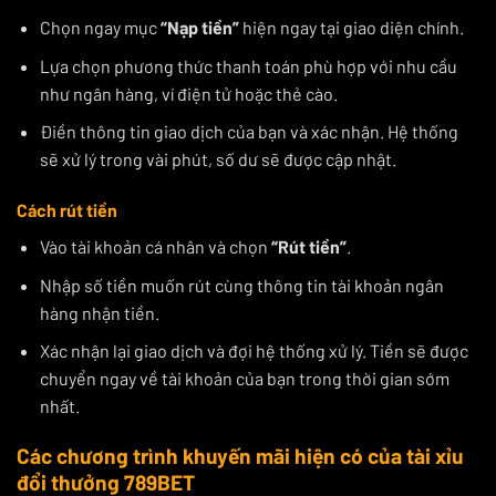
Chọn ngay mục
“Nạp tiền”
hiện ngay tại giao diện chính.
Lựa chọn phương thức thanh toán phù hợp với nhu cầu
như ngân hàng, ví điện tử hoặc thẻ cào.
Điền thông tin giao dịch của bạn và xác nhận. Hệ thống
sẽ xử lý trong vài phút, số dư sẽ được cập nhật.
Cách rút tiền
Vào tài khoản cá nhân và chọn
“Rút tiền”
.
Nhập số tiền muốn rút cùng thông tin tài khoản ngân
hàng nhận tiền.
Xác nhận lại giao dịch và đợi hệ thống xử lý. Tiền sẽ được
chuyển ngay về tài khoản của bạn trong thời gian sớm
nhất.
Các chương trình khuyến mãi hiện có của tài xỉu
đổi thưởng 789BET