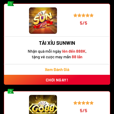
1
Với những nỗ lực không ngừng, CEO đã chứng minh
được tầm quan trọng của việc xây dựng một nền tảng
vững mạnh và luôn đồng hành cùng người dùng.
5/5
taixiuonline.games tiếp tục phát triển và là sự lựa
chọn đáng tin cậy cho tất cả những ai yêu thích tài xỉu
online đổi thưởng trực tuyến.
TÀI XỈU SUNWIN
Ngoài ra, taixiuonline.games không chỉ chú trọng đến
Nhận quà mỗi ngày
lên đến 888K
,
chất lượng các game mà còn mang đến một trải
tặng vé cược may mắn
88 lần
nghiệm người dùng mượt mà và an toàn. Đội ngũ hỗ
trợ khách hàng luôn sẵn sàng phục vụ, giải đáp thắc
Xem Đánh Giá
mắc và giúp đỡ người chơi khi gặp bất kỳ vấn đề nào.
CHƠI NGAY!
Chúng tôi hiểu rằng niềm tin của người chơi là yếu tố
quan trọng nhất, và vì thế, taixiuonline.games luôn
2
đặt lên hàng đầu việc xây dựng một môi trường cá
cược trực tuyến công bằng và minh bạch. Mọi thông
tin trên trang web đều được kiểm tra kỹ càng, giúp
5/5