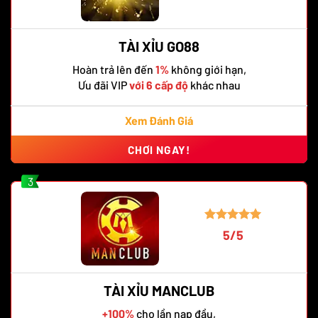
người chơi tiếp cận các dịch vụ một cách dễ dàng và
đáng tin cậy.
Kinh nghiệm và chuyên môn tác giả
TÀI XỈU GO88
Hoàn trả lên đến
1%
không giới hạn,
Kinh nghiệm làm việc
Ưu đãi VIP
với 6 cấp độ
khác nhau
CEO Kevin Hồ
, người sáng lập và CEO của
taixiuonline.games, sở hữu nhiều năm kinh nghiệm
Xem Đánh Giá
trong ngành cá cược trực tuyến. Trước khi xây dựng
nền tảng của mình, ông đã có thời gian dài làm việc và
CHƠI NGAY!
điều hành phòng ban IT tại các casino lớn ở Macau và
3
Philippines từ năm 2018 đến 2022.
Thời gian làm việc tại những công ty danh tiếng đã
giúp ông tích lũy được nhiều kiến thức quý báu, tạo
5/5
nền tảng vững chắc cho việc phát triển hệ thống các
cổng game tài xỉu đổi thưởng uy tín, chất lượng mà ông
xây dựng cho đến nay.
TÀI XỈU MANCLUB
Cam kết thông tin xác thực
+100%
cho lần nạp đầu,