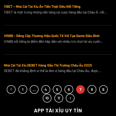
Quê quán: Hải Phòng
11BET – Nhà Cái Tài Xỉu Ăn Tiền Thật Siêu Nổi Tiếng
11BET là một trong những nền tảng cá cược hàng đầu tại Châu Á, nổi...
Trình độ học vấn: Trường Đại học Tài chính – Marketing
Bằng sự tận tâm và kinh nghiệm lâu năm trong ngành,
tác giả đã giúp taixiuonline.games phát triển mạnh mẽ
VIN88 – Đẳng Cấp Thương Hiệu Quốc Tế Với Tựa Game Siêu Đỉnh
và trở thành lựa chọn hàng đầu của nhiều người chơi.
VIN88 nổi tiếng là điểm đến hấp dẫn với nhiều trò chơi tài xỉu cuốn...
Ông luôn đặt khách hàng lên hàng đầu và cam kết
cung cấp các dịch vụ tốt nhất, bảo vệ quyền lợi và bảo
mật thông tin người dùng.
Nhà Cái Tài Xỉu DEBET Hàng Đầu Thị Trường Châu Âu 2025
Đóng góp của tác giả Kevin Hồ
DEBET đã khẳng định vị thế là đơn vị hàng đầu tại Châu Âu, được...
Tác giả
Kevin Hồ
luôn cập nhật và theo dõi thị trường
tài xỉu online đổi thưởng để đưa ra những cải tiến phù
hợp, giúp người chơi dễ dàng tiếp cận các cổng game
1
…
4
5
6
7
8
9
uy tín và đáng tin cậy. Sự tận tâm và tầm nhìn của ông
10
11
đã giúp taixiuonline.games trở thành một trong
những địa chỉ đáng tin cậy, mang đến cho người chơi
APP TÀI XỈU UY TÍN
không gian giải trí tuyệt vời và an toàn.