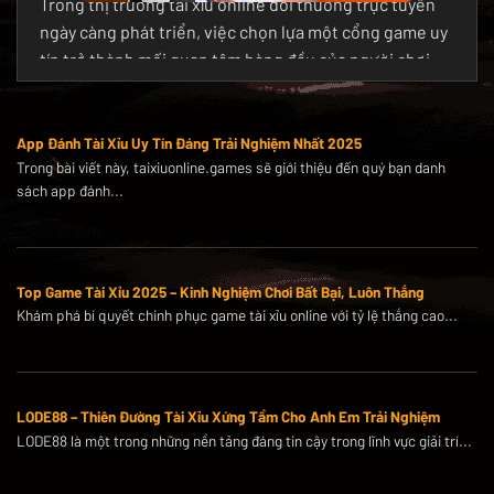
Trong thị trường tài xỉu online đổi thưởng trực tuyến
ngày càng phát triển, việc chọn lựa một cổng game uy
tín trở thành mối quan tâm hàng đầu của người chơi.
Tuy nhiên, không ít cổng game sử dụng thông tin giả
mạo, gây khó khăn cho người dùng trong việc tìm kiếm
một nền tảng đáng tin cậy. Để giúp người chơi có thể
App Đánh Tài Xỉu Uy Tín Đáng Trải Nghiệm Nhất 2025
Trong bài viết này, taixiuonline.games sẽ giới thiệu đến quý bạn danh
yên tâm tham gia, taixiuonline.games đã ra đời, mang
sách app đánh...
đến cho cộng đồng game thủ một không gian giải trí
an toàn và minh bạch.
Top Game Tài Xỉu 2025 – Kinh Nghiệm Chơi Bất Bại, Luôn Thắng
Khám phá bí quyết chinh phục game tài xỉu online với tỷ lệ thắng cao...
LODE88 – Thiên Đường Tài Xỉu Xứng Tầm Cho Anh Em Trải Nghiệm
LODE88 là một trong những nền tảng đáng tin cậy trong lĩnh vực giải trí...
Tác giả Kevin Hồ – Người sáng lập taixiuonline.games