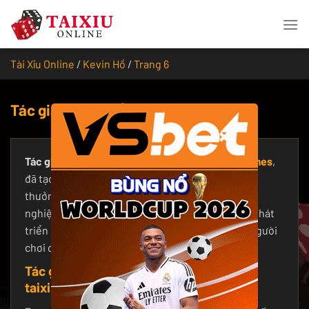
Skip
to
content
Tài Xỉu Online
/
Kevin Hồ
/
Trang 6
Tác giả:
Kevin Hồ
×
Tác giả Kevin Hồ
, người sáng lập
taixiuonline.games
,
đã tạo ra một nền tảng đánh giá game tài xỉu đổi
thưởng uy tín và chất lượng. Với nhiều năm kinh
nghiệm trong ngành cá cược trực tuyến, ông đã phát
triển một hệ thống review các cổng game giúp người
chơi có những trải nghiệm thú vị và an toàn.
Tác giả Kevin Hồ – Người sáng lập
taixiuonline.games