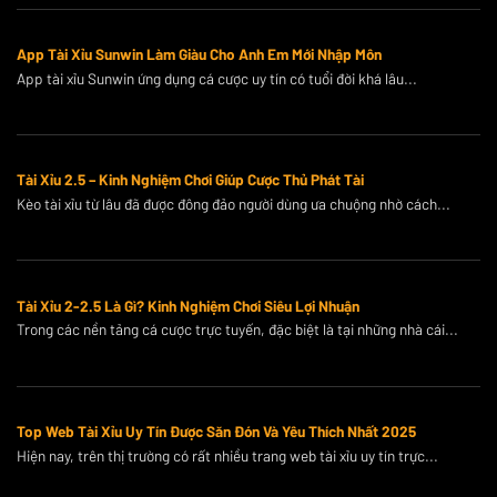
App Tài Xỉu Sunwin Làm Giàu Cho Anh Em Mới Nhập Môn
App tài xỉu Sunwin ứng dụng cá cược uy tín có tuổi đời khá lâu...
Tài Xỉu 2.5 – Kinh Nghiệm Chơi Giúp Cược Thủ Phát Tài
Một số thông tin về tác giả Kevin Hồ
Kèo tài xỉu từ lâu đã được đông đảo người dùng ưa chuộng nhờ cách...
Trước khi sáng lập taixiuonline.games, ông đã có
nhiều năm làm việc trong các công ty lớn trong ngành,
Tài Xỉu 2-2.5 Là Gì? Kinh Nghiệm Chơi Siêu Lợi Nhuận
nắm bắt những xu hướng mới nhất và áp dụng chúng
Trong các nền tảng cá cược trực tuyến, đặc biệt là tại những nhà cái...
vào việc xây dựng một nền tảng cá cược trực tuyến
chất lượng, an toàn và minh bạch.
Dưới đây là một số thông tin về tác giả:
Top Web Tài Xỉu Uy Tín Được Săn Đón Và Yêu Thích Nhất 2025
Họ tên đầy đủ: Hồ Minh Khanh – Kevin Hồ
Hiện nay, trên thị trường có rất nhiều trang web tài xỉu uy tín trực...
Ngày sinh: 12/4/1988