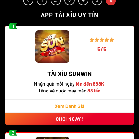
APP TÀI XỈU UY TÍN
1
5/5
TÀI XỈU SUNWIN
Nhận quà mỗi ngày
lên đến 888K
,
tặng vé cược may mắn
88 lần
Xem Đánh Giá
CHƠI NGAY!
2