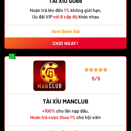
TÀI XỈU GO88
người chơi tiếp cận các dịch vụ một cách dễ dàng và
đáng tin cậy.
Hoàn trả lên đến
1%
không giới hạn,
Ưu đãi VIP
với 6 cấp độ
khác nhau
Kinh nghiệm và chuyên môn tác giả
Kinh nghiệm làm việc
Xem Đánh Giá
CEO Kevin Hồ
, người sáng lập và CEO của
CHƠI NGAY!
taixiuonline.games, sở hữu nhiều năm kinh nghiệm
trong ngành cá cược trực tuyến. Trước khi xây dựng
3
nền tảng của mình, ông đã có thời gian dài làm việc và
điều hành phòng ban IT tại các casino lớn ở Macau và
Philippines từ năm 2018 đến 2022.
5/5
Thời gian làm việc tại những công ty danh tiếng đã
giúp ông tích lũy được nhiều kiến thức quý báu, tạo
nền tảng vững chắc cho việc phát triển hệ thống các
TÀI XỈU MANCLUB
cổng game tài xỉu đổi thưởng uy tín, chất lượng mà ông
+100%
cho lần nạp đầu,
xây dựng cho đến nay.
Hoàn trả cược thua 1%
cho hội viên
Cam kết thông tin xác thực