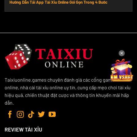
Hướng Dẫn Tải App Tài Xỉu Online Gói Gọn Trong 4 Bước
Taixiuonline.games hiện là một trong những sân chơi
tài xỉu trực tuyến hàng đầu, nơi cung cấp thông tin
chính xác và đáng tin cậy về các trò chơi đổi thưởng.
Từ các game bài đến các trò chơi tài xỉu online, nổ hũ,
và bắn cá, tất cả đều được
tác giả Kevin Hồ
trực tiếp
khảo sát và thử nghiệm để đảm bảo chất lượng và sự
✕
an toàn cho người chơi. Đây là một trong những điểm
mạnh khiến nền tảng này trở thành sự lựa chọn hàng
đầu của cộng đồng game thủ.
Taixiuonline.games chuyên đánh giá các cổng game tài xỉu
online, nhà cái tài xỉu online uy tín, cung cấp mẹo chơi tài xỉu
hiệu quả, chiến thuật đặt cược và thông tin khuyến mãi hấp
dẫn.
REVIEW TÀI XỈU