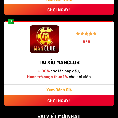
CHƠI NGAY!
3
5/5
TÀI XỈU MANCLUB
+100%
cho lần nạp đầu,
Hoàn trả cược thua 1%
cho hội viên
Xem Đánh Giá
CHƠI NGAY!
BÀI VIẾT MỚI NHẤT