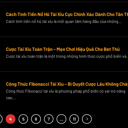
Cách Tính Tiền Nổ Hũ Tài Xỉu Cực Chính Xác Dành Cho Tân T
 Marketing
Cách tính tiền nổ hũ tài xỉu là mối quan tâm hàng đầu của những...
g ngành, tác giả đã giúp taixiuonline.games phát triển mạnh mẽ 
 chơi. Ông luôn đặt khách hàng lên hàng đầu và cam kết cung cấp
 thông tin người dùng.
Cược Tài Xỉu Toàn Trận – Mẹo Chơi Hiệu Quả Cho Bet Thủ
 Hồ
Cược tài xỉu toàn trận là một trong những hình thức cược phổ biến và..
ị trường tài xỉu online đổi thưởng để đưa ra những cải tiến phù hợ
me uy tín và đáng tin cậy. Sự tận tâm và tầm nhìn của ông đã giúp
 địa chỉ đáng tin cậy, mang đến cho người chơi không gian giải tr
Công Thức Fibonacci Tài Xỉu – Bí Quyết Cược Lâu Không Chá
Công thức Fibonacci tài xỉu là phương pháp phổ biến có vai trò nâng
cao...
 minh được tầm quan trọng của việc xây dựng một nền tảng vữn
iuonline.games tiếp tục phát triển và là sự lựa chọn đáng tin cậ
ổi thưởng trực tuyến.
4
5
6
7
…
11
 trọng đến chất lượng các game mà còn mang đến một trải nghiệm