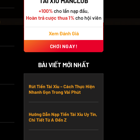
TÀI XỈU MANCLUB
bài
+100%
cho lần nạp đầu,
ng
Hoàn trả cược thua 1%
cho hội viên
ủ
Xem Đánh Giá
CHƠI NGAY!
ả
và
BÀI VIẾT MỚI NHẤT
me
Rút Tiền Tài Xỉu – Cách Thực Hiện
Nhanh Gọn Trong Vài Phút
Hướng Dẫn Nạp Tiền Tài Xỉu Uy Tín,
Chi Tiết Từ A Đến Z