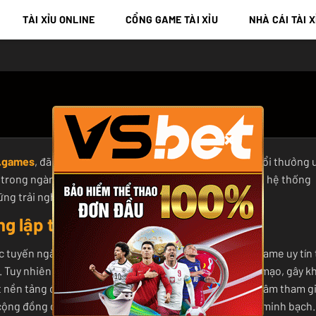
TÀI XỈU ONLINE
CỔNG GAME TÀI XỈU
NHÀ CÁI TÀI X
×
e.games
, đã tạo ra một nền tảng đánh giá game tài xỉu đổi thưởng 
 trong ngành cá cược trực tuyến, ông đã phát triển một hệ thống
ng trải nghiệm thú vị và an toàn.
ng lập taixiuonline.games
ực tuyến ngày càng phát triển, việc chọn lựa một cổng game uy tín 
 Tuy nhiên, không ít cổng game sử dụng thông tin giả mạo, gây k
nền tảng đáng tin cậy. Để giúp người chơi có thể yên tâm tham gi
cộng đồng game thủ một không gian giải trí an toàn và minh bạch.