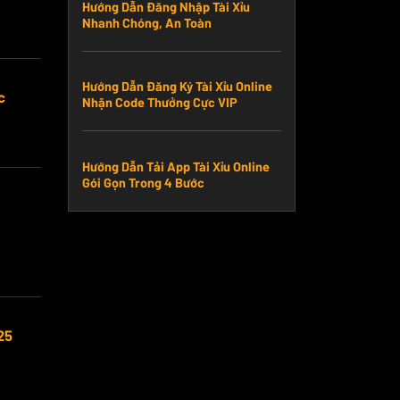
Hướng Dẫn Đăng Nhập Tài Xỉu
Nhanh Chóng, An Toàn
Hướng Dẫn Đăng Ký Tài Xỉu Online
c
Nhận Code Thưởng Cực VIP
Hướng Dẫn Tải App Tài Xỉu Online
Gói Gọn Trong 4 Bước
ắt
25