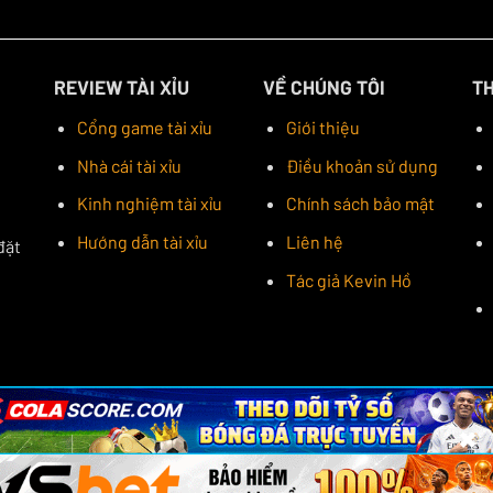
rợ khách hàng luôn sẵn sàng phục vụ, giải đáp thắc mắc và giúp đ
à yếu tố quan trọng nhất, và vì thế, taixiuonline.games luôn đặt l
REVIEW TÀI XỈU
VỀ CHÚNG TÔI
TH
ợc trực tuyến công bằng và minh bạch. Mọi thông tin trên trang 
Cổng game tài xỉu
Giới thiệu
ếp cận các dịch vụ một cách dễ dàng và đáng tin cậy.
 tác giả
Nhà cái tài xỉu
Điều khoản sử dụng
Kinh nghiệm tài xỉu
Chính sách bảo mật
Hướng dẫn tài xỉu
Liên hệ
đặt
ixiuonline.games, sở hữu nhiều năm kinh nghiệm trong ngành cá 
Tác giả Kevin Hồ
ình, ông đã có thời gian dài làm việc và điều hành phòng ban IT t
m 2018 đến 2022.
ng đã giúp ông tích lũy được nhiều kiến thức quý báu, tạo nền tản
ổng game tài xỉu đổi thưởng uy tín, chất lượng mà ông xây dựng c
×
×
×
Copyright 2025 © Tài Xỉu Online