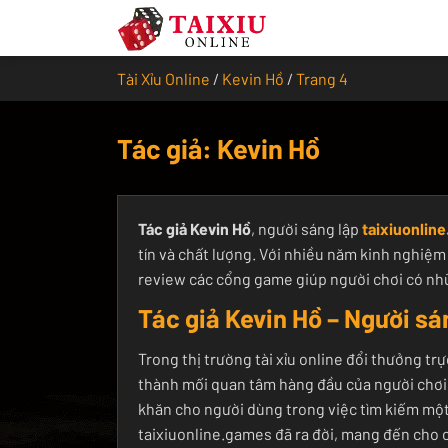
Skip
to
content
Tài Xỉu Online
/
Kevin Hồ
/
Trang 4
Tác giả:
Kevin Hồ
Tác giả Kevin Hồ
, người sáng lập
taixiuonlin
tín và chất lượng. Với nhiều năm kinh nghiệm
review các cổng game giúp người chơi có nhữ
Tác giả Kevin Hồ – Người sá
Trong thị trường tài xỉu online đổi thưởng tr
thành mối quan tâm hàng đầu của người chơi.
khăn cho người dùng trong việc tìm kiếm một 
taixiuonline.games đã ra đời, mang đến cho 