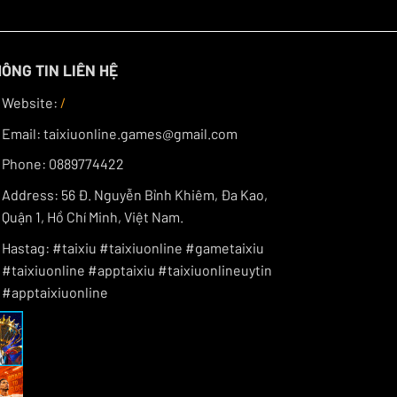
ỡ
ên
ÔNG TIN LIÊN HỆ
web
Website:
/
Email:
taixiuonline.games@gmail.com
Phone: 0889774422
Address: 56 Đ. Nguyễn Bỉnh Khiêm, Đa Kao,
cược
Quận 1, Hồ Chí Minh, Việt Nam.
ại
Hastag: #taixiu #taixiuonline #gametaixiu
#taixiuonline #apptaixiu #taixiuonlineuytin
g
#apptaixiuonline
ho